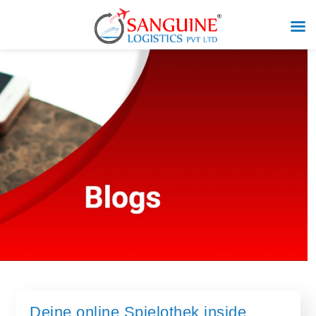
Deine online Spielothek inside