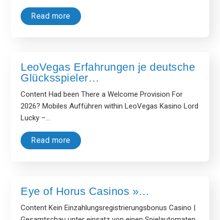
Read more
LeoVegas Erfahrungen je deutsche
Glücksspieler…
Content Had been There a Welcome Provision For
2026? Mobiles Aufführen within LeoVegas Kasino Lord
Lucky –…
Read more
Eye of Horus Casinos »…
Content Kein Einzahlungsregistrierungsbonus Casino |
Gesamtschau unter einsatz von einen Spielautomaten