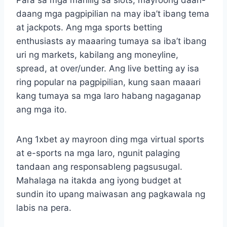
daang mga pagpipilian na may iba’t ibang tema
at jackpots. Ang mga sports betting
enthusiasts ay maaaring tumaya sa iba’t ibang
uri ng markets, kabilang ang moneyline,
spread, at over/under. Ang live betting ay isa
ring popular na pagpipilian, kung saan maaari
kang tumaya sa mga laro habang nagaganap
ang mga ito.
Ang 1xbet ay mayroon ding mga virtual sports
at e-sports na mga laro, ngunit palaging
tandaan ang responsableng pagsusugal.
Mahalaga na itakda ang iyong budget at
sundin ito upang maiwasan ang pagkawala ng
labis na pera.