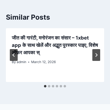
Similar Posts
जीत की गारंटी, मनोरंजन का संसार – 1xbet
app के साथ खेलें और अद्भुत पुरस्कार पाइए, विशेष
ऑफ़र आपका स्
By
admin
March 12, 2026