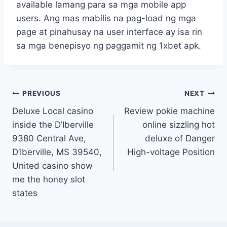
available lamang para sa mga mobile app
users. Ang mas mabilis na pag-load ng mga
page at pinahusay na user interface ay isa rin
sa mga benepisyo ng paggamit ng 1xbet apk.
PREVIOUS
NEXT
Deluxe Local casino
Review pokie machine
inside the D’Iberville
online sizzling hot
9380 Central Ave,
deluxe of Danger
D’Iberville, MS 39540,
High-voltage Position
United casino show
me the honey slot
states