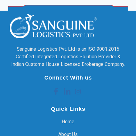
Sanguine Logistics Pvt. Ltd is an ISO 9001:2015
Certified Integrated Logistics Solution Provider &
Indian Customs House Licensed Brokerage Company.
Connect With us
Quick Links
Home
About Us