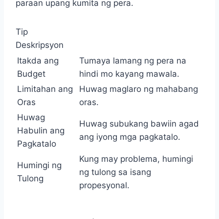
paraan upang kumita ng pera.
Tip
Deskripsyon
Itakda ang
Tumaya lamang ng pera na
Budget
hindi mo kayang mawala.
Limitahan ang
Huwag maglaro ng mahabang
Oras
oras.
Huwag
Huwag subukang bawiin agad
Habulin ang
ang iyong mga pagkatalo.
Pagkatalo
Kung may problema, humingi
Humingi ng
ng tulong sa isang
Tulong
propesyonal.