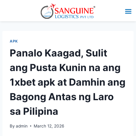
APK
Panalo Kaagad, Sulit
ang Pusta Kunin na ang
1xbet apk at Damhin ang
Bagong Antas ng Laro
sa Pilipina
By
admin
March 12, 2026