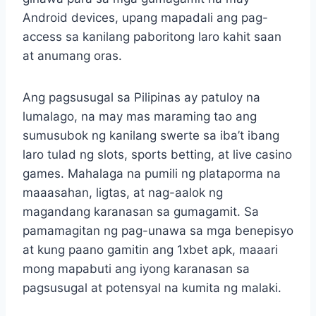
Android devices, upang mapadali ang pag-
access sa kanilang paboritong laro kahit saan
at anumang oras.
Ang pagsusugal sa Pilipinas ay patuloy na
lumalago, na may mas maraming tao ang
sumusubok ng kanilang swerte sa iba’t ibang
laro tulad ng slots, sports betting, at live casino
games. Mahalaga na pumili ng plataporma na
maaasahan, ligtas, at nag-aalok ng
magandang karanasan sa gumagamit. Sa
pamamagitan ng pag-unawa sa mga benepisyo
at kung paano gamitin ang 1xbet apk, maaari
mong mapabuti ang iyong karanasan sa
pagsusugal at potensyal na kumita ng malaki.