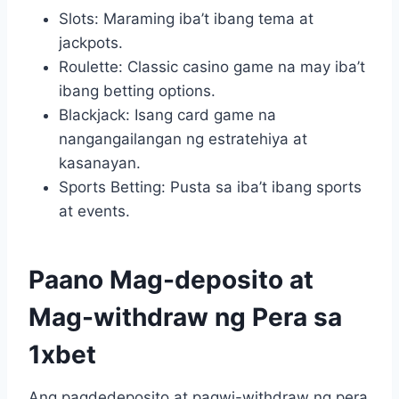
Slots: Maraming iba’t ibang tema at
jackpots.
Roulette: Classic casino game na may iba’t
ibang betting options.
Blackjack: Isang card game na
nangangailangan ng estratehiya at
kasanayan.
Sports Betting: Pusta sa iba’t ibang sports
at events.
Paano Mag-deposito at
Mag-withdraw ng Pera sa
1xbet
Ang pagdedeposito at pagwi-withdraw ng pera