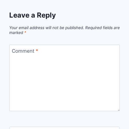
Leave a Reply
Your email address will not be published.
Required fields are
marked
*
Comment
*