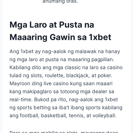
anumang oras.
Mga Laro at Pusta na
Maaaring Gawin sa 1xbet
Ang 1xbet ay nag-aalok ng malawak na hanay
ng mga laro at pusta na maaaring pagpilian.
Kabilang dito ang mga classic na laro sa casino
tulad ng slots, roulette, blackjack, at poker.
Mayroon ding live casino kung saan maaari
kang makipaglaro sa totoong mga dealer sa
real-time. Bukod pa rito, nag-aalok ang 1xbet
ng sports betting sa iba’t ibang sports kabilang
ang football, basketball, tennis, at volleyball.
Para sa mga mahilig sa slots, mayroong daan-