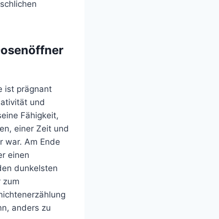
schlichen
Dosenöffner
e ist prägnant
ativität und
eine Fähigkeit,
n, einer Zeit und
bar war. Am Ende
er einen
 den dunkelsten
r zum
chichtenerzählung
n, anders zu