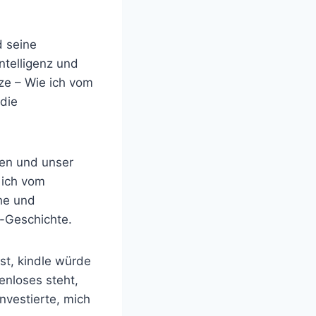
d seine
ntelligenz und
tze – Wie ich vom
die
men und unser
 ich vom
he und
-Geschichte.
ist, kindle würde
enloses steht,
nvestierte, mich