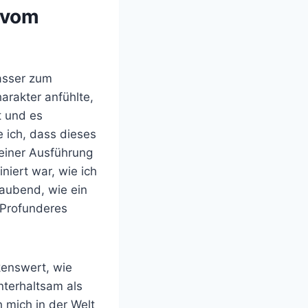
 vom
asser zum
arakter anfühlte,
t und es
e ich, dass dieses
seiner Ausführung
niert war, wie ich
aubend, wie ein
 Profunderes
kenswert, wie
nterhaltsam als
h mich in der Welt