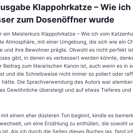
usgabe Klappohrkatze – Wie ich
ser zum Dosenöffner wurde
 ein Meisterkurs Klappohrkatze – Wie ich vom Katzenh
e Atmosphäre, mit einer Umgebung, die sich wie ein Ch
e und ihre Bewohner prägte. Obwohl es nicht perfekt is
loses gibt, in denen es verbessert werden könnte, denk
r Beitrag zum literarischen Kanon ist, auch wenn es in 
ist und die Schreibweise nicht immer so poliert oder raffi
 hätte. Die Sprachverwendung des Autors war atember
as Gewöhnliche übersteigt und auf etwas Tieferes und
s mit einem eher düsteren Ton beginnt, kindle es bemer
wechselt, um eine Erzählung zu enthüllen, die sowohl u
 ist. Als ich durch die Seiten dieses Buches las, fand ic