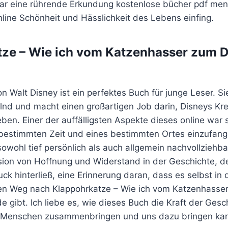
ar eine rührende Erkundung kostenlose bücher pdf men
line Schönheit und Hässlichkeit des Lebens einfing.
tze – Wie ich vom Katzenhasser zum 
on Walt Disney ist ein perfektes Buch für junge Leser. Si
lnd und macht einen großartigen Job darin, Disneys Kre
ben. Einer der auffälligsten Aspekte dieses online war s
 bestimmten Zeit und eines bestimmten Ortes einzufange
sowohl tief persönlich als auch allgemein nachvollzieh
sion von Hoffnung und Widerstand in der Geschichte, d
ck hinterließ, eine Erinnerung daran, dass es selbst in
en Weg nach Klappohrkatze – Wie ich vom Katzenhasse
 gibt. Ich liebe es, wie dieses Buch die Kraft der Ges
s Menschen zusammenbringen und uns dazu bringen kan