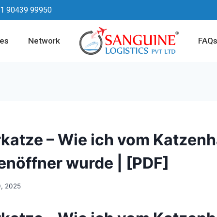
1 90439 99950
ces
Network
FAQ
katze – Wie ich vom Katzen
nöffner wurde | [PDF]
0, 2025