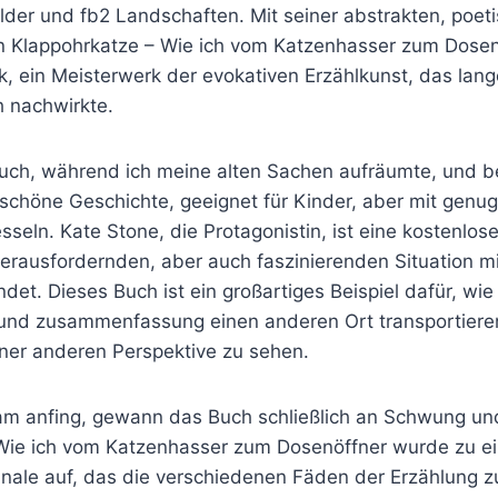
Bilder und fb2 Landschaften. Mit seiner abstrakten, poe
 Klappohrkatze – Wie ich vom Katzenhasser zum Dose
, ein Meisterwerk der evokativen Erzählkunst, das lang
h nachwirkte.
Buch, während ich meine alten Sachen aufräumte, und b
e schöne Geschichte, geeignet für Kinder, aber mit genu
seln. Kate Stone, die Protagonistin, ist eine kostenlose
 herausfordernden, aber auch faszinierenden Situation m
ndet. Dieses Buch ist ein großartiges Beispiel dafür, wie 
 und zusammenfassung einen anderen Ort transportiere
einer anderen Perspektive zu sehen.
m anfing, gewann das Buch schließlich an Schwung un
Wie ich vom Katzenhasser zum Dosenöffner wurde zu e
inale auf, das die verschiedenen Fäden der Erzählun