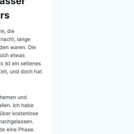
hasser
rs
e, die
nacht, lange
den waren. Die
sich etwas
s ist ein seltenes
eit, und doch hat
 Themen und
llen. Ich habe
„über kostenlose
 nachgelassen.
de eine Phase.