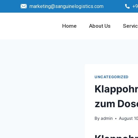
marketing@sanguinelogistics.com
+9
Home
About Us
Servi
UNCATEGORIZED
Klappohr
zum Dose
By
admin
August 1