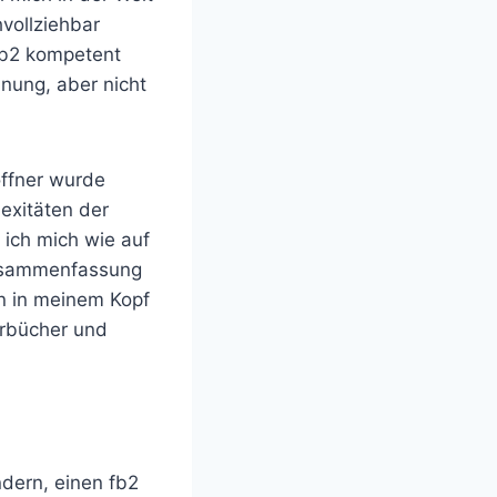
vollziehbar
fb2 kompetent
dnung, aber nicht
ffner wurde
lexitäten der
 ich mich wie auf
zusammenfassung
n in meinem Kopf
örbücher und
ndern, einen fb2