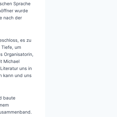
tischen Sprache
nöffner wurde
e nach der
eschloss, es zu
g Tiefe, um
s Organisatorin,
it Michael
Literatur uns in
n kann und uns
d baute
inem
g zusammenband.