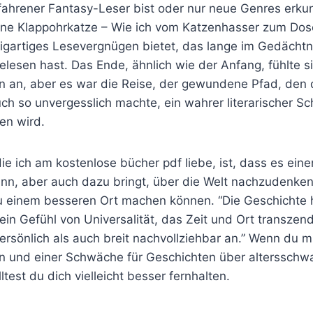
rfahrener Fantasy-Leser bist oder nur neue Genres erk
eine Klappohrkatze – Wie ich vom Katzenhasser zum Do
zigartiges Lesevergnügen bietet, das lange im Gedächtni
lesen hast. Das Ende, ähnlich wie der Anfang, fühlte s
n an, aber es war die Reise, der gewundene Pfad, den 
h so unvergesslich machte, ein wahrer literarischer Sc
ten wird.
die ich am kostenlose bücher pdf liebe, ist, dass es eine
nn, aber auch dazu bringt, über die Welt nachzudenken,
zu einem besseren Ort machen können. “Die Geschichte 
 ein Gefühl von Universalität, das Zeit und Ort transzend
persönlich als auch breit nachvollziehbar an.” Wenn du m
n und einer Schwäche für Geschichten über altersschw
test du dich vielleicht besser fernhalten.