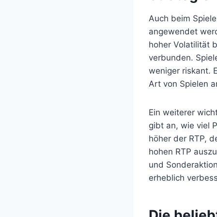
Auch beim Spiele
angewendet werden
hoher Volatilität
verbunden. Spiele
weniger riskant. 
Art von Spielen a
Ein weiterer wic
gibt an, wie viel
höher der RTP, d
hohen RTP auszuw
und Sonderaktion
erheblich verbess
Die belieb