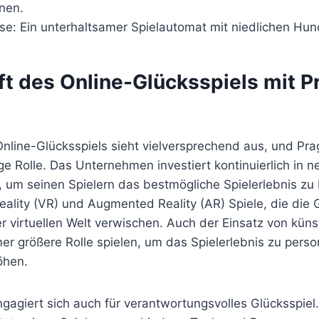
nen.
e: Ein unterhaltsamer Spielautomat mit niedlichen Hu
ft des Online-Glücksspiels mit P
nline-Glücksspiels sieht vielversprechend aus, und Prag
ge Rolle. Das Unternehmen investiert kontinuierlich in 
, um seinen Spielern das bestmögliche Spielerlebnis zu
eality (VR) und Augmented Reality (AR) Spiele, die die
r virtuellen Welt verwischen. Auch der Einsatz von künstl
mer größere Rolle spielen, um das Spielerlebnis zu perso
öhen.
gagiert sich auch für verantwortungsvolles Glücksspiel