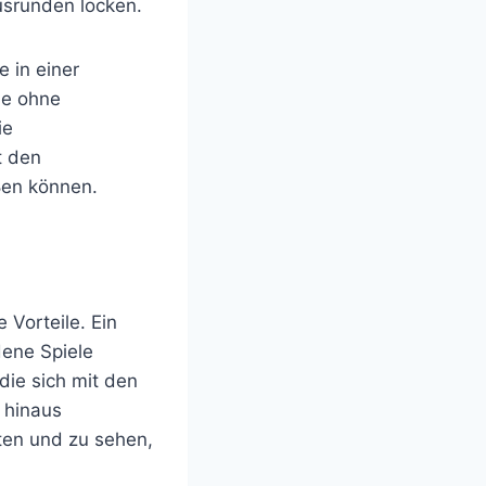
usrunden locken.
e in einer
le ohne
ie
t den
ßen können.
 Vorteile. Ein
edene Spiele
die sich mit den
 hinaus
ten und zu sehen,