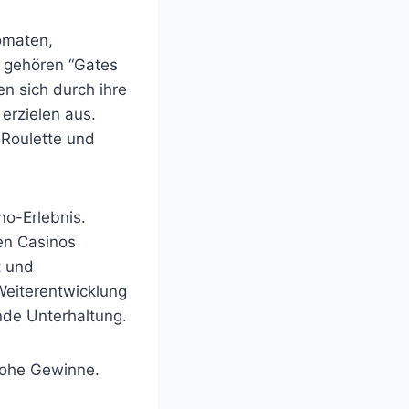
tomaten,
n gehören “Gates
n sich durch ihre
erzielen aus.
 Roulette und
no-Erlebnis.
en Casinos
t und
 Weiterentwicklung
nde Unterhaltung.
 hohe Gewinne.