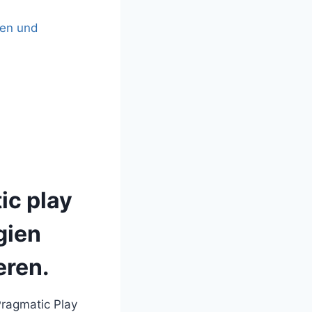
ben und
ic play
gien
eren.
Pragmatic Play