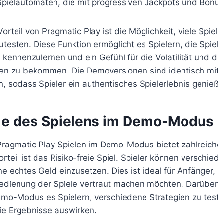
 Spielautomaten, die mit progressiven Jackpots und Bon
orteil von Pragmatic Play ist die Möglichkeit, viele Spiel
esten. Diese Funktion ermöglicht es Spielern, die Spie
o kennenzulernen und ein Gefühl für die Volatilität und d
en zu bekommen. Die Demoversionen sind identisch mi
, sodass Spieler ein authentisches Spielerlebnis genie
ile des Spielens im Demo-Modus
Pragmatic Play Spielen im Demo-Modus bietet zahlreiche
orteil ist das Risiko-freie Spiel. Spieler können verschi
e echtes Geld einzusetzen. Dies ist ideal für Anfänger, 
edienung der Spiele vertraut machen möchten. Darüber
emo-Modus es Spielern, verschiedene Strategien zu tes
die Ergebnisse auswirken.