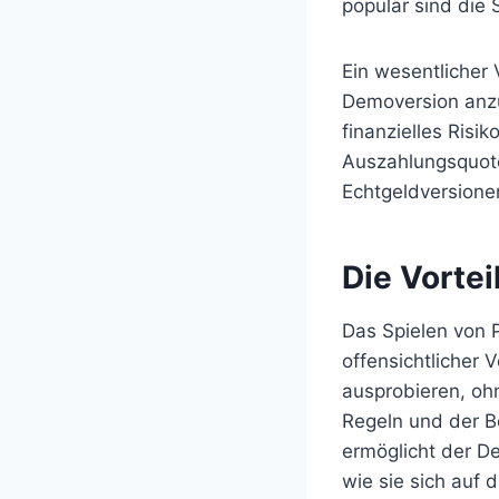
populär sind die
Ein wesentlicher V
Demoversion anzut
finanzielles Risik
Auszahlungsquot
Echtgeldversionen
Die Vorte
Das Spielen von 
offensichtlicher V
ausprobieren, ohn
Regeln und der B
ermöglicht der D
wie sie sich auf 