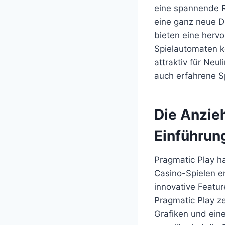
eine spannende Re
eine ganz neue D
bieten eine herv
Spielautomaten k
attraktiv für Neu
auch erfahrene Sp
Die Anzie
Einführun
Pragmatic Play ha
Casino-Spielen en
innovative Featur
Pragmatic Play z
Grafiken und ein