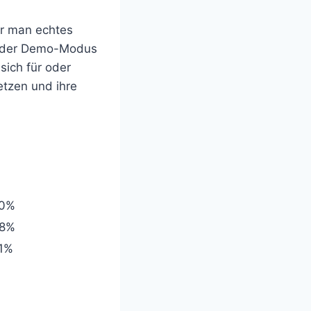
vor man echtes
nd der Demo-Modus
sich für oder
setzen und ihre
50%
48%
1%