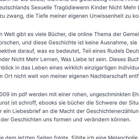
eutschlands Sexuelle Tragödiewenn Kinder Nicht Mehr
zu zwang, die Tiefe meiner eigenen Unwissenheit zu kon
hen Welt gibt es viele Bücher, die online Thema der Geme
orschen, und diese Geschichte ist keine Ausnahme, sie 
pektive darauf, was es bedeutet, Teil eines Rudels Deu
der Nicht Mehr Lernen, Was Liebe Ist sein. Dieses Buch
nblick in das Leben eines wirklich einzigartigen Indivi
m Ort nicht weit von meiner eigenen Nachbarschaft entf
009 im pdf werden mit einer rohen, ungeschminkten Ehr
Kunst ist schroff, ebooks sie bücher die Schwere der Situ
 ein Liebesbrief an die Macht der Geschichtenerzählung
n der Geschichten uns formen und verändern können.
die dem letzten Seiten folgte, fühlte ich eine Melancholi