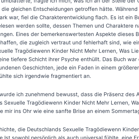
n umblätterte, fragte ich mich, was ich an der Stelle der
 die gleichen Entscheidungen getroffen hätte. Während
ark war, fiel die Charakterentwicklung flach. Es ist ein 
lesen werden sollte, dessen Themen und Charaktere n
angen. Eines der bemerkenswertesten Aspekte dieses B
affen, die zugleich vertraut und fehlerhaft sind, wie e
uelle Tragödiewenn Kinder Nicht Mehr Lernen, Was Lie
 eine tiefere Schicht ihrer Psyche enthüllt. Das Buch war
undenen Geschichten, jede ein Faden in einem größer
hlte sich irgendwie fragmentiert an.
 wurde ich zunehmend bewusst, dass die Präsenz des A
s Sexuelle Tragödiewenn Kinder Nicht Mehr Lernen, Was
te mir ins Ohr wie eine sanfte Brise an einem Sommerta
hichte, die Deutschlands Sexuelle Tragödiewenn Kinder
 Ist sowohl persönlich als auch universal fühlte, eine E