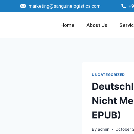
marketing@sanguinelogistics.com
+9
Home
About Us
Servi
UNCATEGORIZED
Deutschl
Nicht Meh
EPUB)
By
admin
October 