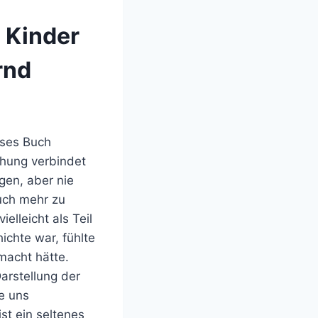
 Kinder
rnd
eses Buch
chung verbindet
gen, aber nie
Buch mehr zu
elleicht als Teil
chte war, fühlte
emacht hätte.
arstellung der
ie uns
st ein seltenes