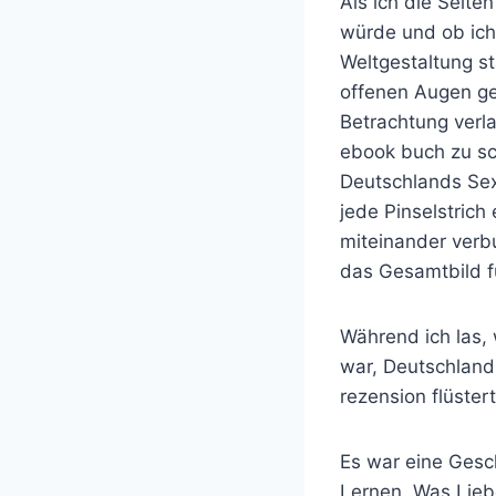
Als ich die Seite
würde und ob ich
Weltgestaltung st
offenen Augen ge
Betrachtung verl
ebook buch zu sch
Deutschlands Sex
jede Pinselstrich
miteinander verb
das Gesamtbild fü
Während ich las,
war, Deutschland
rezension flüster
Es war eine Gesc
Lernen, Was Liebe