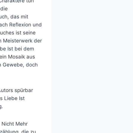
 Charaktere tun
 die
Buch, das mit
ach Reflexion und
uches ist seine
in Meisterwerk der
be Ist bei dem
 ein Mosaik aus
en Gewebe, doch
utors spürbar
 Liebe Ist
g.
 Nicht Mehr
rzählung, die zu