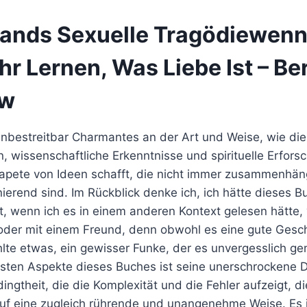
ands Sexuelle Tragödiewenn
hr Lernen, Was Liebe Ist – Be
ow
unbestreitbar Charmantes an der Art und Weise, wie di
n, wissenschaftliche Erkenntnisse und spirituelle Erfors
Tapete von Ideen schafft, die nicht immer zusammenhän
nierend sind. Im Rückblick denke ich, ich hätte dieses 
 wenn ich es in einem anderen Kontext gelesen hätte, vi
oder mit einem Freund, denn obwohl es eine gute Geschi
ehlte etwas, ein gewisser Funke, der es unvergesslich g
igsten Aspekte dieses Buches ist seine unerschrockene D
ngtheit, die die Komplexität und die Fehler aufzeigt, d
uf eine zugleich rührende und unangenehme Weise. Es i