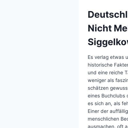
Deutschl
Nicht Me
Siggelk
Es verlag etwas 
historische Fakte
und eine reiche 
weniger als faszi
schätzen gewusst,
eines Buchclubs 
es sich an, als f
Einer der auffäll
menschlichen Bedi
ausmachen, oft a