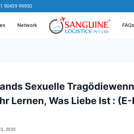
1 90439 99950
ces
Network
FAQ
ands Sexuelle Tragödiewenn
r Lernen, Was Liebe Ist : (E
23, 2025