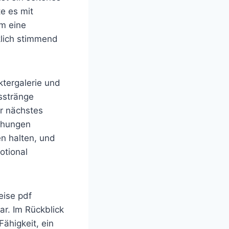
e es mit
um eine
klich stimmend
ktergalerie und
sstränge
r nächstes
iehungen
en halten, und
otional
eise pdf
r. Im Rückblick
ähigkeit, ein