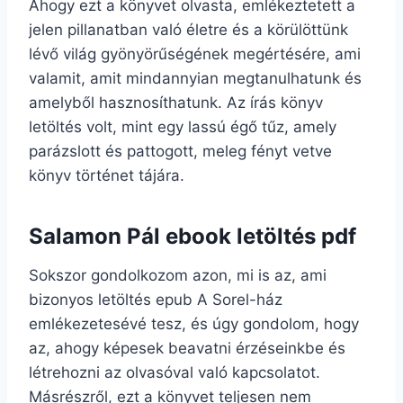
Ahogy ezt a könyvet olvasta, emlékeztetett a
jelen pillanatban való életre és a körülöttünk
lévő világ gyönyörűségének megértésére, ami
valamit, amit mindannyian megtanulhatunk és
amelyből hasznosíthatunk. Az írás könyv
letöltés volt, mint egy lassú égő tűz, amely
parázslott és pattogott, meleg fényt vetve
könyv történet tájára.
Salamon Pál ebook letöltés pdf
Sokszor gondolkozom azon, mi is az, ami
bizonyos letöltés epub A Sorel-ház
emlékezetesévé tesz, és úgy gondolom, hogy
az, ahogy képesek beavatni érzéseinkbe és
létrehozni az olvasóval való kapcsolatot.
Másrészről, ezt a könyvet teljesen nem