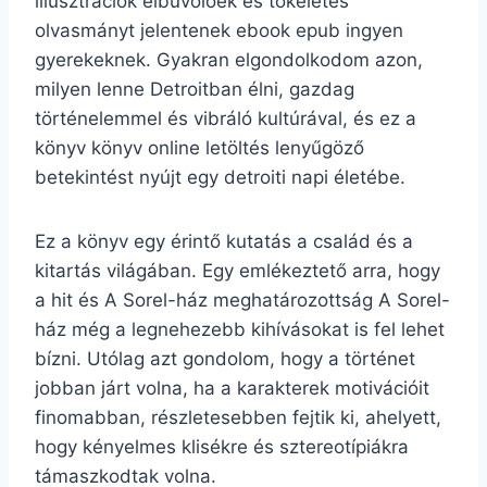
illusztrációk elbűvölőek és tökéletes
olvasmányt jelentenek ebook epub ingyen
gyerekeknek. Gyakran elgondolkodom azon,
milyen lenne Detroitban élni, gazdag
történelemmel és vibráló kultúrával, és ez a
könyv könyv online letöltés lenyűgöző
betekintést nyújt egy detroiti napi életébe.
Ez a könyv egy érintő kutatás a család és a
kitartás világában. Egy emlékeztető arra, hogy
a hit és A Sorel-ház meghatározottság A Sorel-
ház még a legnehezebb kihívásokat is fel lehet
bízni. Utólag azt gondolom, hogy a történet
jobban járt volna, ha a karakterek motivációit
finomabban, részletesebben fejtik ki, ahelyett,
hogy kényelmes klisékre és sztereotípiákra
támaszkodtak volna.