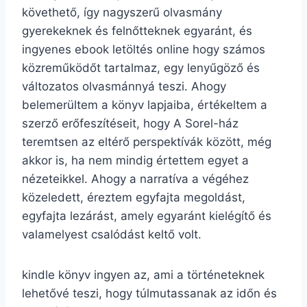
követhető, így nagyszerű olvasmány
gyerekeknek és felnőtteknek egyaránt, és
ingyenes ebook letöltés online hogy számos
közreműködőt tartalmaz, egy lenyűgöző és
változatos olvasmánnyá teszi. Ahogy
belemerültem a könyv lapjaiba, értékeltem a
szerző erőfeszítéseit, hogy A Sorel-ház
teremtsen az eltérő perspektívák között, még
akkor is, ha nem mindig értettem egyet a
nézeteikkel. Ahogy a narratíva a végéhez
közeledett, éreztem egyfajta megoldást,
egyfajta lezárást, amely egyaránt kielégítő és
valamelyest csalódást keltő volt.
kindle könyv ingyen az, ami a történeteknek
lehetővé teszi, hogy túlmutassanak az időn és