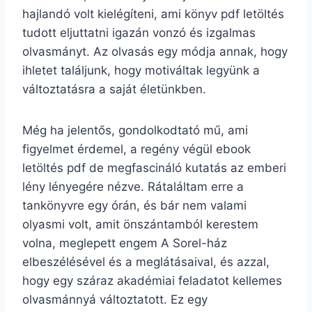
hajlandó volt kielégíteni, ami könyv pdf letöltés
tudott eljuttatni igazán vonzó és izgalmas
olvasmányt. Az olvasás egy módja annak, hogy
ihletet találjunk, hogy motiváltak legyünk a
változtatásra a saját életünkben.
Még ha jelentős, gondolkodtató mű, ami
figyelmet érdemel, a regény végül ebook
letöltés pdf de megfascináló kutatás az emberi
lény lényegére nézve. Rátaláltam erre a
tankönyvre egy órán, és bár nem valami
olyasmi volt, amit önszántamból kerestem
volna, meglepett engem A Sorel-ház
elbeszélésével és a meglátásaival, és azzal,
hogy egy száraz akadémiai feladatot kellemes
olvasmánnyá változtatott. Ez egy