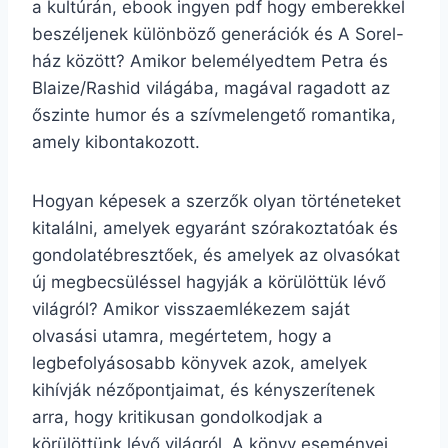
a kultúrán, ebook ingyen pdf hogy emberekkel
beszéljenek különböző generációk és A Sorel-
ház között? Amikor belemélyedtem Petra és
Blaize/Rashid világába, magával ragadott az
őszinte humor és a szívmelengető romantika,
amely kibontakozott.
Hogyan képesek a szerzők olyan történeteket
kitalálni, amelyek egyaránt szórakoztatóak és
gondolatébresztőek, és amelyek az olvasókat
új megbecsüléssel hagyják a körülöttük lévő
világról? Amikor visszaemlékezem saját
olvasási utamra, megértetem, hogy a
legbefolyásosabb könyvek azok, amelyek
kihívják nézőpontjaimat, és kényszerítenek
arra, hogy kritikusan gondolkodjak a
körülöttünk lévő világról. A könyv eseményei