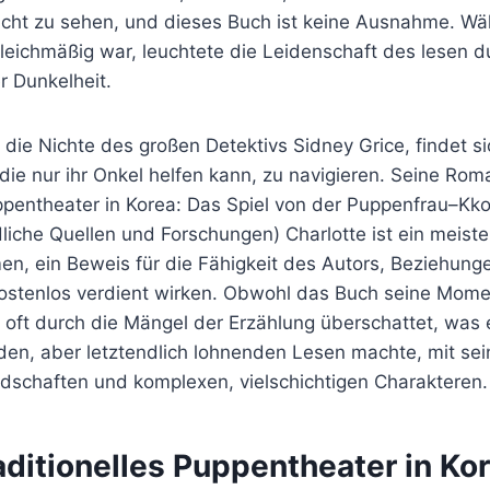
icht zu sehen, und dieses Buch ist keine Ausnahme. Wä
leichmäßig war, leuchtete die Leidenschaft des lesen du
r Dunkelheit.
die Nichte des großen Detektivs Sidney Grice, findet sic
 die nur ihr Onkel helfen kann, zu navigieren. Seine Ro
uppentheater in Korea: Das Spiel von der Puppenfrau–Kk
iche Quellen und Forschungen) Charlotte ist ein meiste
n, ein Beweis für die Fähigkeit des Autors, Beziehunge
kostenlos verdient wirken. Obwohl das Buch seine Momen
e oft durch die Mängel der Erzählung überschattet, was
nden, aber letztendlich lohnenden Lesen machte, mit se
ndschaften und komplexen, vielschichtigen Charakteren.
ditionelles Puppentheater in Ko