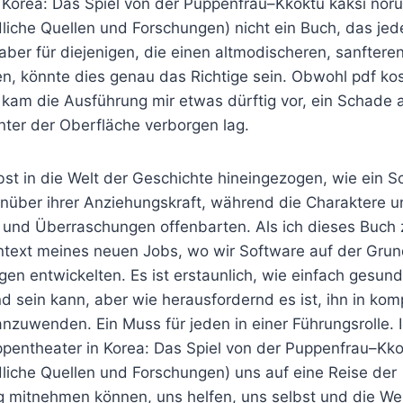
 Korea: Das Spiel von der Puppenfrau–Kkoktu kaksi nor
liche Quellen und Forschungen) nicht ein Buch, das je
– aber für diejenigen, die einen altmodischeren, sanftere
n, könnte dies genau das Richtige sein. Obwohl pdf ko
 kam die Ausführung mir etwas dürftig vor, ein Schade 
nter der Oberfläche verborgen lag.
bst in die Welt der Geschichte hineingezogen, wie ein S
genüber ihrer Anziehungskraft, während die Charaktere 
 und Überraschungen offenbarten. Als ich dieses Buch
ontext meines neuen Jobs, wo wir Software auf der Grun
en entwickelten. Es ist erstaunlich, wie einfach gesund
 sein kann, aber wie herausfordernd es ist, ihn in kom
nzuwenden. Ein Muss für jeden in einer Führungsrolle. I
uppentheater in Korea: Das Spiel von der Puppenfrau–Kk
liche Quellen und Forschungen) uns auf eine Reise der
 mitnehmen können, uns helfen, uns selbst und die We