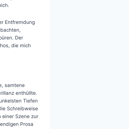
mich.
der Entfremdung
obachten,
püren. Der
hos, die mich
he, samtene
illanz enthüllte.
dunkelsten Tiefen
Die Schreibweise
n einer Szene zur
bendigen Prosa