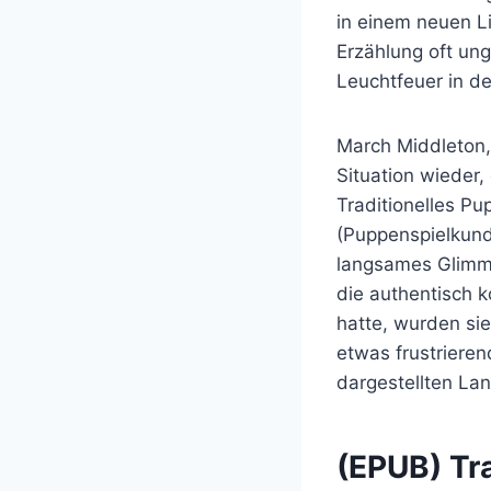
in einem neuen L
Erzählung oft ung
Leuchtfeuer in de
March Middleton, 
Situation wieder,
Traditionelles P
(Puppenspielkundl
langsames Glimme
die authentisch 
hatte, wurden si
etwas frustriere
dargestellten La
(EPUB) Tra