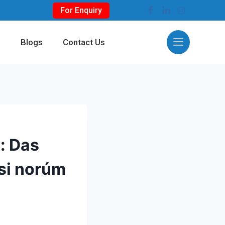
For Enquiry
s
Blogs
Contact Us
: Das
si norúm