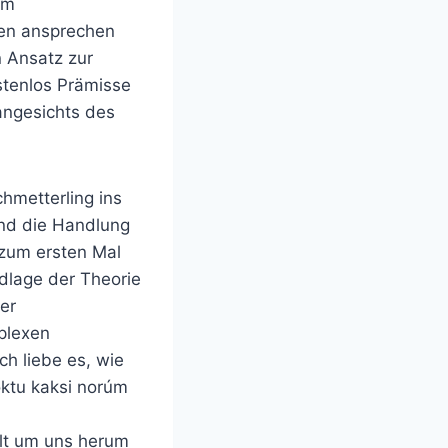
úm
den ansprechen
n Ansatz zur
stenlos Prämisse
angesichts des
chmetterling ins
und die Handlung
 zum ersten Mal
dlage der Theorie
er
plexen
ch liebe es, wie
oktu kaksi norúm
lt um uns herum