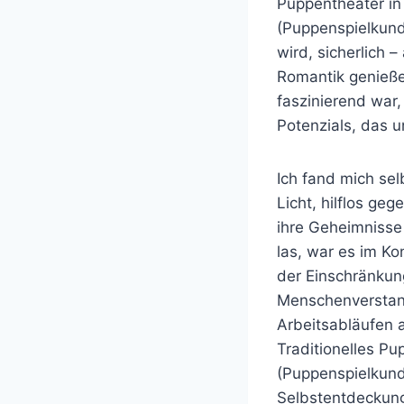
Puppentheater in
(Puppenspielkund
wird, sicherlich 
Romantik genieße
faszinierend war,
Potenzials, das u
Ich fand mich sel
Licht, hilflos ge
ihre Geheimnisse
las, war es im K
der Einschränkung
Menschenverstand
Arbeitsabläufen a
Traditionelles P
(Puppenspielkund
Selbstentdeckung