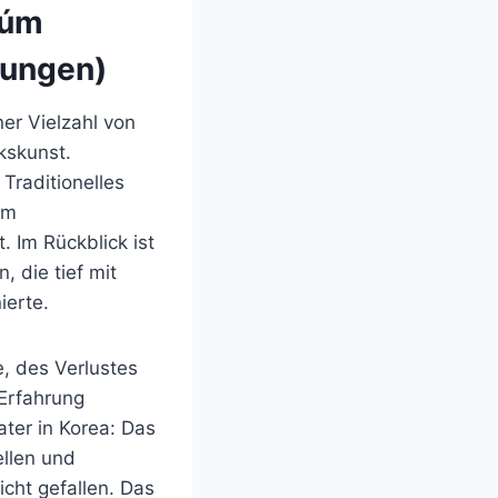
rúm
hungen)
er Vielzahl von
kskunst.
 Traditionelles
úm
 Im Rückblick ist
, die tief mit
ierte.
, des Verlustes
Erfahrung
ter in Korea: Das
llen und
cht gefallen. Das