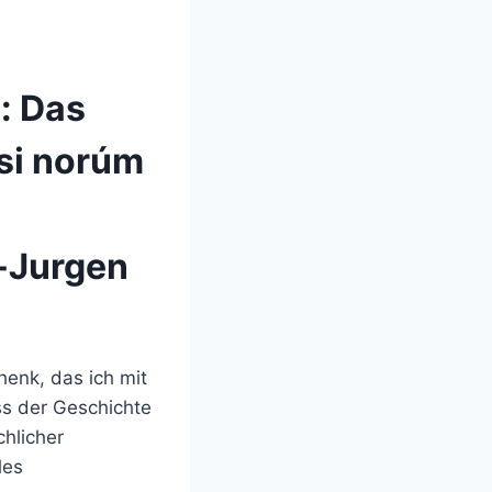
: Das
si norúm
-Jurgen
henk, das ich mit
ss der Geschichte
chlicher
les