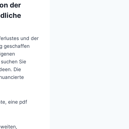
von der
dliche
erlustes und der
ng geschaffen
eigenen
 suchen Sie
deen. Die
nuancierte
hte, eine pdf
 weiten,