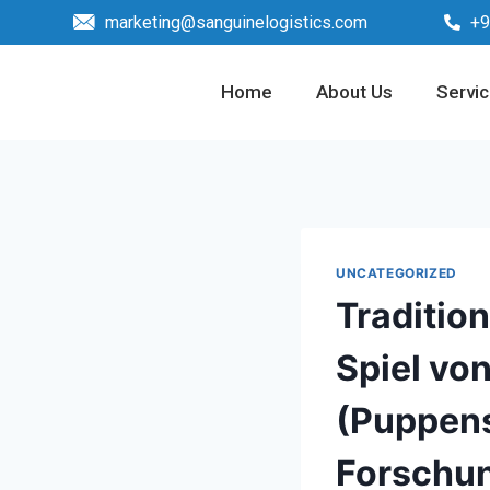
marketing@sanguinelogistics.com
+9
Home
About Us
Servi
UNCATEGORIZED
Traditio
Spiel vo
(Puppens
Forschun