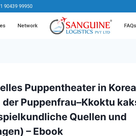
1 90439 99950
ces
Network
FAQ
nelles Puppentheater in Korea
n der Puppenfrau–Kkoktu kak
pielkundliche Quellen und
gen) – Ebook