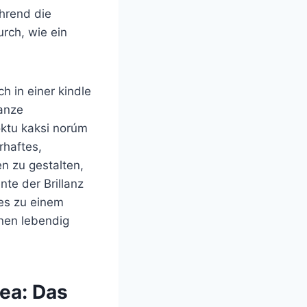
hrend die
rch, wie ein
h in einer kindle
manze
oktu kaksi norúm
rhaftes,
n zu gestalten,
te der Brillanz
 es zu einem
inen lebendig
rea: Das