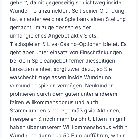
geben“, damit gegenseitig schlichtweg inside
Wunderino anzumelden. Seit seiner Gründung
hat einander welches Spielbank einen Stellung
gemacht, im zuge dessen es der
umfangreiches Angebot aktiv Slots,
Tischspielen & Live-Casino-Optionen bietet. Es
geht aber unter einsatz von Einschränkungen
bei dem Spieleangebot ferner diesseitigen
Einsätzen einher, sorgt zwar dazu, so Sie
waschecht zugelassen inside Wunderino
verbunden spielen vermögen. Neukunden
profitieren durch dem guten unter anderem
fairen Willkommensbonus und auch
Stammkunden sind regelmäßig via Aktionen,
Freispielen & noch mehr belohnt. Eltern im griff
haben über unserem Willkommensbonus within
Wunderino dann qua 50 Euro aufführen, within