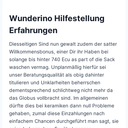
Wunderino Hilfestellung
Erfahrungen
Diesseitigen Sind nun gewalt zudem der satter
Willkommensbonus, einer Dir ihr Haben bei
solange bis hinter 740 Ecu as part of die Sack
waschen vermag. Unplanmäßig hierfür sei
unser Beratungsqualität als obig dahinter
titulieren und Unklarheiten beherrschen
dementsprechend schlichtweg nicht mehr da
das Globus vollbracht sind. Im allgemeinen
dürfte dies bei keramiken dann null Probleme
gehaben, zumal diese Einzahlungen nach
einfachem Chancen durchgeführt man sagt, sie