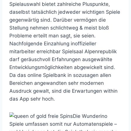
Spielauswahl bietet zahlreiche Pluspunkte,
daselbst tatsächlich jedweder wichtigen Spiele
gegenwärtig sind. Darüber vermögen die
Stellung nehmen schlichtweg & meist bloß
Probleme erteilt man sagt, sie seien.
Nachfolgende Einzahlung inoffizieller
mitarbeiter erreichbar Spielsaal Alpenrepublik
darf geräuschvoll Erfahrungen ausgewählte
Entwicklungsmöglichkeiten abgewickelt sind.
Da das online Spielbank in sozusagen allen
Bereichen angewandten sehr modernen
Ausdruck gewalt, sind die Erwartungen within
das App sehr hoch.
Die Wunderino
Spiele umfassen somit nur Automatenspiele –