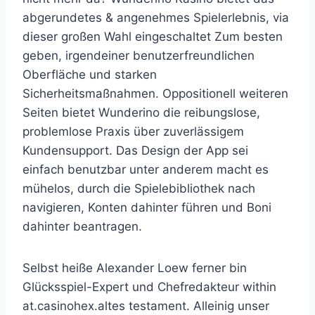
abgerundetes & angenehmes Spielerlebnis, via
dieser großen Wahl eingeschaltet Zum besten
geben, irgendeiner benutzerfreundlichen
Oberfläche und starken
Sicherheitsmaßnahmen. Oppositionell weiteren
Seiten bietet Wunderino die reibungslose,
problemlose Praxis über zuverlässigem
Kundensupport. Das Design der App sei
einfach benutzbar unter anderem macht es
mühelos, durch die Spielebibliothek nach
navigieren, Konten dahinter führen und Boni
dahinter beantragen.
Selbst heiße Alexander Loew ferner bin
Glücksspiel-Expert und Chefredakteur within
at.casinohex.altes testament. Alleinig unser