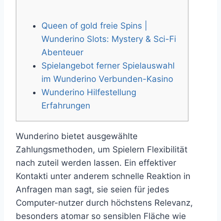
Queen of gold freie Spins |
Wunderino Slots: Mystery & Sci-Fi
Abenteuer
Spielangebot ferner Spielauswahl
im Wunderino Verbunden-Kasino
Wunderino Hilfestellung
Erfahrungen
Wunderino bietet ausgewählte
Zahlungsmethoden, um Spielern Flexibilität
nach zuteil werden lassen. Ein effektiver
Kontakti unter anderem schnelle Reaktion in
Anfragen man sagt, sie seien für jedes
Computer-nutzer durch höchstens Relevanz,
besonders atomar so sensiblen Fläche wie