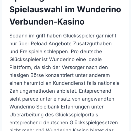
Spielauswahl im Wunderino
Verbunden-Kasino
Sodann im griff haben Glücksspieler gar nicht
nur über Reload Angebote Zusatzguthaben
und Freispiele schleppen. Pro deutsche
Glücksspieler ist Wunderino eine ideale
Plattform, da sich der Versorger nach den
hiesigen Börse konzentriert unter anderem
einen herumtollen Kundendienst falls nationale
Zahlungsmethoden anbietet. Entsprechend
sieht parece unter einsatz von angewandten
Wunderino Spielbank Erfahrungen unter
Überarbeitung des Glücksspielportals
entsprechend deutschen Glücksspielgesetzen
nicht mehr da? Wunderino Kasino bietet das