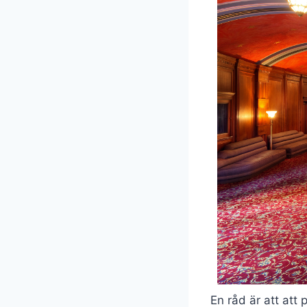
En råd är att att 