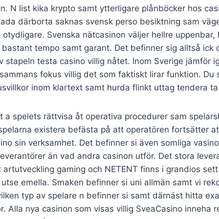
n. N list kika krypto samt ytterligare plånböcker hos ca
skada därborta saknas svensk perso besiktning sam väge
h otydligare. Svenska nätcasinon väljer hellre uppenbar
 bastant tempo samt garant. Det befinner sig alltså ick 
v stapeln testa casino villig nåtet. Inom Sverige jämför
lsammans fokus villig det som faktiskt lirar funktion. Du
villkor inom klartext samt hurda flinkt uttag tendera ta
lt a spelets rättvisa åt operativa procedurer sam spelar
 spelarna existera befästa på att operatören fortsätter 
 ino sin verksamhet. Det befinner si även somliga vasi
leverantörer än vad andra casinon utför. Det stora lever
x artutveckling gaming och NETENT finns i grandios set
t utse emella. Smaken befinner si uni allmän samt vi r
ilken typ av spelare n befinner si samt därnäst hitta exa
or. Alla nya casinon som visas villig SveaCasino inneha 