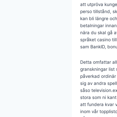
att utpröva kunge
perso tillstånd, 
kan bli längre oc
betalningar innan
nära du skal gå a
språket casino til
sam BankID, bonus
Detta omfattar al
granskningar list
påverkad ordinär
sig av andra spel
såso television.e
stora som ni kan
att fundera kvar v
inom vår topplist