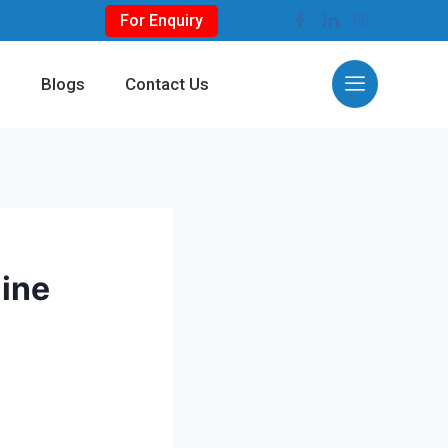
For Enquiry
s
Blogs
Contact Us
line