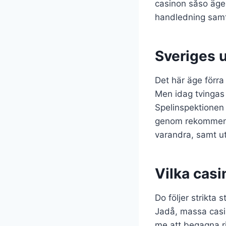
casinon såso äger
handledning samt
Sveriges u
Det här äge förra
Men idag tvingas
Spelinspektionen 
genom rekommende
varandra, samt ut
Vilka casi
Do följer strikta
Jadå, massa casi
me att begagna ri