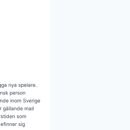
gga nya spelare.
ensk person
vande inom Sverige
r gällande mail
arstiden som
efinner sig