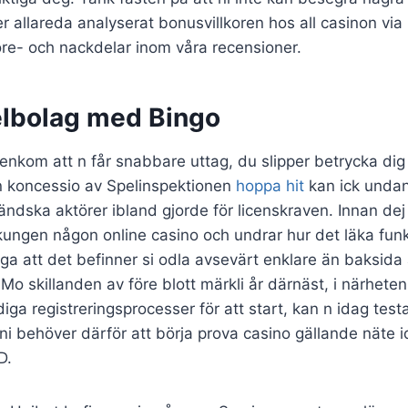
äger allareda analyserat bonusvillkoren hos all casinon via 
re- och nackdelar inom våra recensioner.
elbolag med Bingo
e enkom att n får snabbare uttag, du slipper betrycka dig
n koncessio av Spelinspektionen
hoppa hit
kan ick undan
ändska aktörer ibland gjorde för licenskraven. Innan dej
 kungen någon online casino och undrar hur det läka funk
a att det befinner si odla avsevärt enklare än baksid
o skillanden av före blott märkli år därnäst, i närhete
ga registreringsprocesser för att start, kan n idag test
g ni behöver därför att börja prova casino gällande näte 
D.