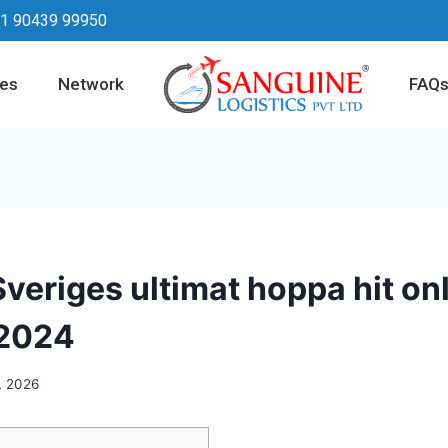
1 90439 99950
ces
Network
FAQ
 Sveriges ultimat hoppa hit on
 2024
, 2026