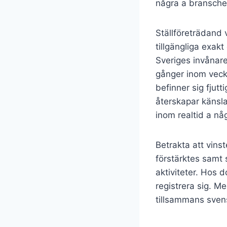
några a bransche
Ställföreträdand 
tillgängliga exakt
Sveriges invånare
gånger inom vecka
befinner sig fjut
återskapar känsla
inom realtid a nå
Betrakta att vinst
förstärktes samt 
aktiviteter. Hos 
registrera sig. Me
tillsammans sven