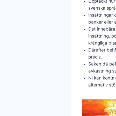
Upptäckt hur
svenska språ
Insättningar
banker eller
Det innebära
insättning, o
krångliga bla
Därefter behö
precis.
Saken dä befi
avkastning s
Ni kan kontak
alternativ st