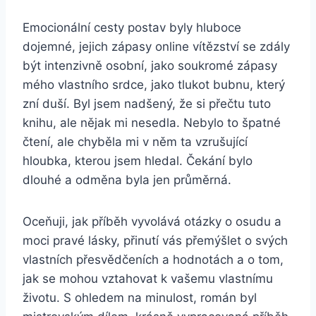
Emocionální cesty postav byly hluboce
dojemné, jejich zápasy online vítězství se zdály
být intenzivně osobní, jako soukromé zápasy
mého vlastního srdce, jako tlukot bubnu, který
zní duší. Byl jsem nadšený, že si přečtu tuto
knihu, ale nějak mi nesedla. Nebylo to špatné
čtení, ale chyběla mi v něm ta vzrušující
hloubka, kterou jsem hledal. Čekání bylo
dlouhé a odměna byla jen průměrná.
Oceňuji, jak příběh vyvolává otázky o osudu a
moci pravé lásky, přinutí vás přemýšlet o svých
vlastních přesvědčeních a hodnotách a o tom,
jak se mohou vztahovat k vašemu vlastnímu
životu. S ohledem na minulost, román byl