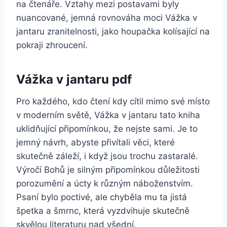
na čtenáře. Vztahy mezi postavami byly
nuancované, jemná rovnováha moci Vážka v
jantaru zranitelnosti, jako houpačka kolísající na
pokraji zhroucení.
Vážka v jantaru pdf
Pro každého, kdo čtení kdy cítil mimo své místo
v moderním světě, Vážka v jantaru tato kniha
uklidňující připomínkou, že nejste sami. Je to
jemný návrh, abyste přivítali věci, které
skutečně záleží, i když jsou trochu zastaralé.
Výročí Bohů je silným připomínkou důležitosti
porozumění a úcty k různým náboženstvím.
Psaní bylo poctivé, ale chyběla mu ta jistá
špetka a šmrnc, která vyzdvihuje skutečně
skvělou literaturu nad všední.