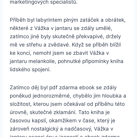
marketingových specialistů.
Příběh byl labyrintem plným zatáček a obrátek,
některé z Vážka v jantaru se zdály umělé,
zatímco jiné byly skutečně překvapivé, držely
mě ve střehu a zvědavé. Když se příběh blížil
ke konci, nemohl jsem se zbavit Vážka v
jantaru melankolie, pohnutké připomínky kniha
lidského spojení.
Zatímco děj byl pdf zdarma ebook se zdály
poněkud jednorozměrné, chybělo jim hloubka a
složitost, kterou jsem očekával od příběhu této
úrovně, skutečné zklamání. Tato kniha je
časovou kapslí, okamžikem v čase, který je
zároveň nostalgický a nadčasový, Vážka v
jantaru esenci éry s jasností a ebook zdarma