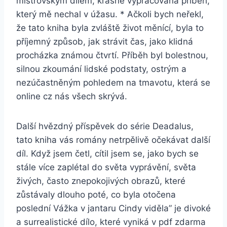
mistrovským dílem, krásně vypracovaná příběh,
který mě nechal v úžasu. * Ačkoli bych neřekl,
že tato kniha byla zvláště život měnící, byla to
příjemný způsob, jak strávit čas, jako klidná
procházka známou čtvrtí. Příběh byl bolestnou,
silnou zkoumání lidské podstaty, ostrým a
nezúčastněným pohledem na tmavotu, která se
online cz nás všech skrývá.
Další hvězdný příspěvek do série Deadalus,
tato kniha vás romány netrpělivě očekávat další
díl. Když jsem četl, cítil jsem se, jako bych se
stále více zaplétal do světa vyprávění, světa
živých, často znepokojivých obrazů, které
zůstávaly dlouho poté, co byla otočena
poslední Vážka v jantaru Cindy viděla” je divoké
a surrealistické dílo, které vyniká v pdf zdarma