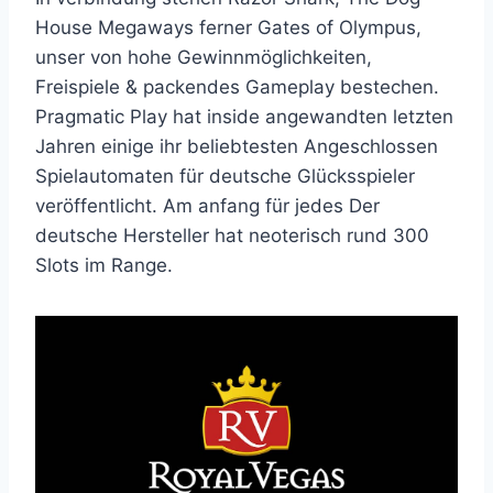
House Megaways ferner Gates of Olympus,
unser von hohe Gewinnmöglichkeiten,
Freispiele & packendes Gameplay bestechen.
Pragmatic Play hat inside angewandten letzten
Jahren einige ihr beliebtesten Angeschlossen
Spielautomaten für deutsche Glücksspieler
veröffentlicht. Am anfang für jedes Der
deutsche Hersteller hat neoterisch rund 300
Slots im Range.