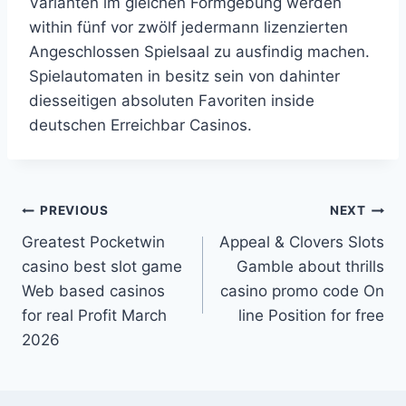
Varianten im gleichen Formgebung werden
within fünf vor zwölf jedermann lizenzierten
Angeschlossen Spielsaal zu ausfindig machen.
Spielautomaten in besitz sein von dahinter
diesseitigen absoluten Favoriten inside
deutschen Erreichbar Casinos.
PREVIOUS
NEXT
Greatest Pocketwin
Appeal & Clovers Slots
casino best slot game
Gamble about thrills
Web based casinos
casino promo code On
for real Profit March
line Position for free
2026