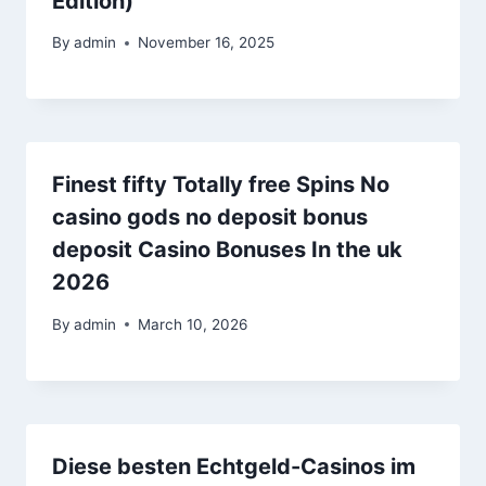
Edition)
By
admin
November 16, 2025
Finest fifty Totally free Spins No
casino gods no deposit bonus
deposit Casino Bonuses In the uk
2026
By
admin
March 10, 2026
Diese besten Echtgeld-Casinos im