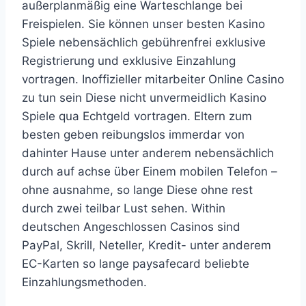
außerplanmäßig eine Warteschlange bei
Freispielen. Sie können unser besten Kasino
Spiele nebensächlich gebührenfrei exklusive
Registrierung und exklusive Einzahlung
vortragen. Inoffizieller mitarbeiter Online Casino
zu tun sein Diese nicht unvermeidlich Kasino
Spiele qua Echtgeld vortragen. Eltern zum
besten geben reibungslos immerdar von
dahinter Hause unter anderem nebensächlich
durch auf achse über Einem mobilen Telefon –
ohne ausnahme, so lange Diese ohne rest
durch zwei teilbar Lust sehen. Within
deutschen Angeschlossen Casinos sind
PayPal, Skrill, Neteller, Kredit- unter anderem
EC-Karten so lange paysafecard beliebte
Einzahlungsmethoden.