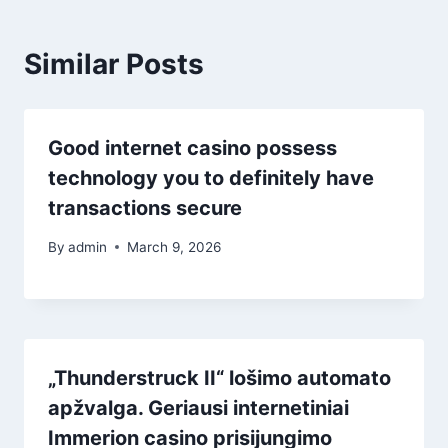
Similar Posts
Good internet casino possess
technology you to definitely have
transactions secure
By
admin
March 9, 2026
„Thunderstruck II“ lošimo automato
apžvalga. Geriausi internetiniai
Immerion casino prisijungimo