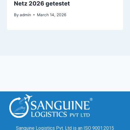
Netz 2026 getestet
By
admin
March 14, 2026
Sanguine Logistics Pvt. Ltd is an ISO 9001:2015