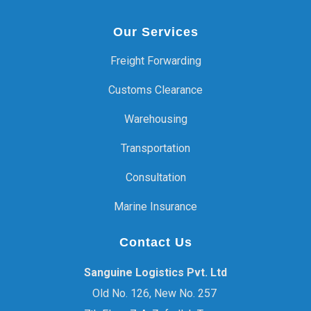
Our Services
Freight Forwarding
Customs Clearance
Warehousing
Transportation
Consultation
Marine Insurance
Contact Us
Sanguine Logistics Pvt. Ltd
Old No. 126, New No. 257