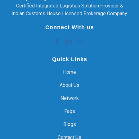
Certified Integrated Logistics Solution Provider &
Indian Customs House Licensed Brokerage Company.
Connect With us
Quick Links
Home
About Us
Network
Faqs
Blogs
Contact Us