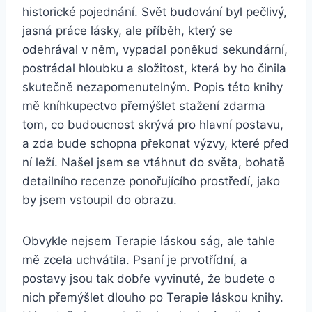
historické pojednání. Svět budování byl pečlivý,
jasná práce lásky, ale příběh, který se
odehrával v něm, vypadal poněkud sekundární,
postrádal hloubku a složitost, která by ho činila
skutečně nezapomenutelným. Popis této knihy
mě kníhkupectvo přemýšlet stažení zdarma​
tom, co budoucnost skrývá pro hlavní postavu,
a zda bude schopna překonat výzvy, které před
ní leží. Našel jsem se vtáhnut do světa, bohatě
detailního recenze ponořujícího prostředí, jako
by jsem vstoupil do obrazu.
Obvykle nejsem Terapie láskou ság, ale tahle
mě zcela uchvátila. Psaní je prvotřídní, a
postavy jsou tak dobře vyvinuté, že budete o
nich přemýšlet dlouho po Terapie láskou knihy.