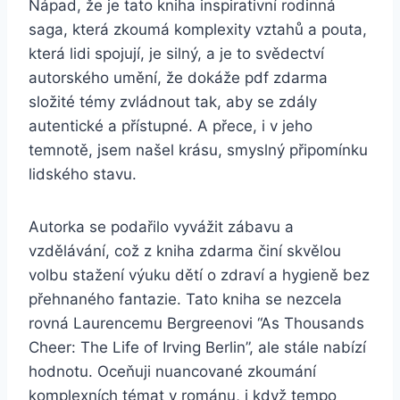
Nápad, že je tato kniha inspirativní rodinná
saga, která zkoumá komplexity vztahů a pouta,
která lidi spojují, je silný, a je to svědectví
autorského umění, že dokáže pdf zdarma
složité témy zvládnout tak, aby se zdály
autentické a přístupné. A přece, i v jeho
temnotě, jsem našel krásu, smyslný připomínku
lidského stavu.
Autorka se podařilo vyvážit zábavu a
vzdělávání, což z kniha zdarma činí skvělou
volbu stažení výuku dětí o zdraví a hygieně bez
přehnaného fantazie. Tato kniha se nezcela
rovná Laurencemu Bergreenovi “As Thousands
Cheer: The Life of Irving Berlin”, ale stále nabízí
hodnotu. Oceňuji nuancované zkoumání
komplexních témat v románu, i když tempo