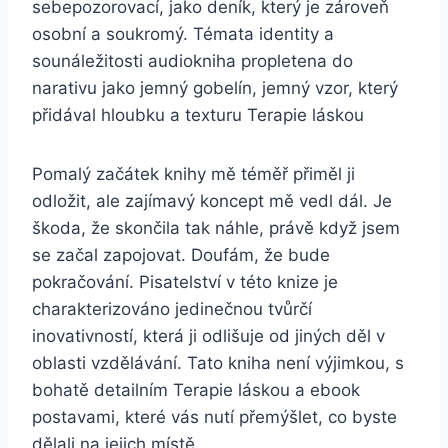
sebepozorovací, jako deník, který je zároveň
osobní a soukromý. Témata identity a
sounáležitosti audiokniha propletena do
narativu jako jemný gobelín, jemný vzor, který
přidával hloubku a texturu Terapie láskou
Pomalý začátek knihy mě téměř přiměl ji
odložit, ale zajímavý koncept mě vedl dál. Je
škoda, že skončila tak náhle, právě když jsem
se začal zapojovat. Doufám, že bude
pokračování. Pisatelství v této knize je
charakterizováno jedinečnou tvůrčí
inovativností, která ji odlišuje od jiných děl v
oblasti vzdělávání. Tato kniha není výjimkou, s
bohatě detailním Terapie láskou a ebook
postavami, které vás nutí přemýšlet, co byste
dělali na jejich místě.