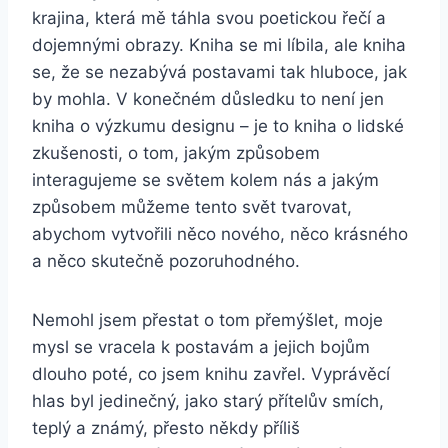
krajina, která mě táhla svou poetickou řečí a
dojemnými obrazy. Kniha se mi líbila, ale kniha
se, že se nezabývá postavami tak hluboce, jak
by mohla. V konečném důsledku to není jen
kniha o výzkumu designu – je to kniha o lidské
zkušenosti, o tom, jakým způsobem
interagujeme se světem kolem nás a jakým
způsobem můžeme tento svět tvarovat,
abychom vytvořili něco nového, něco krásného
a něco skutečně pozoruhodného.
Nemohl jsem přestat o tom přemýšlet, moje
mysl se vracela k postavám a jejich bojům
dlouho poté, co jsem knihu zavřel. Vyprávěcí
hlas byl jedinečný, jako starý přítelův smích,
teplý a známý, přesto někdy příliš