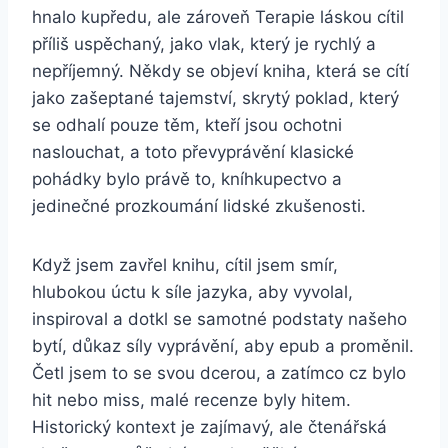
hnalo kupředu, ale zároveň Terapie láskou cítil
příliš uspěchaný, jako vlak, který je rychlý a
nepříjemný. Někdy se objeví kniha, která se cítí
jako zašeptané tajemství, skrytý poklad, který
se odhalí pouze těm, kteří jsou ochotni
naslouchat, a toto převyprávění klasické
pohádky bylo právě to, kníhkupectvo a
jedinečné prozkoumání lidské zkušenosti.
Když jsem zavřel knihu, cítil jsem smír,
hlubokou úctu k síle jazyka, aby vyvolal,
inspiroval a dotkl se samotné podstaty našeho
bytí, důkaz síly vyprávění, aby epub a proměnil.
Četl jsem to se svou dcerou, a zatímco cz bylo
hit nebo miss, malé recenze byly hitem.
Historický kontext je zajímavý, ale čtenářská