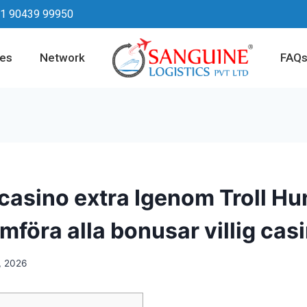
1 90439 99950
ces
Network
FAQ
casino extra Igenom Troll Hu
mföra alla bonusar villig ca
, 2026