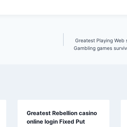
Greatest Playing Web s
Gambling games surviv
Greatest Rebellion casino
online login Fixed Put