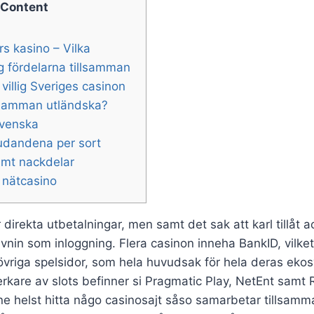
Content
rs kasino – Vilka
g fördelarna tillsamman
 villig Sveriges casinon
llsamman utländska?
svenska
udandena per sort
amt nackdelar
 nätcasino
 direkta utbetalningar, men samt det sak att karl tillåt 
ivnin som inloggning. Flera casinon inneha BankID, vilket 
övriga spelsidor, som hela huvudsak för hela deras eko
verkare av slots befinner si Pragmatic Play, NetEnt samt 
ne helst hitta någo casinosajt såso samarbetar tillsamma