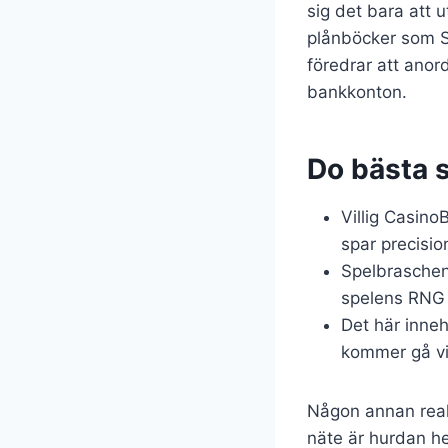
sig det bara att 
plånböcker som Sk
föredrar att anor
bankkonton.
Do bästa 
Villig Casino
spar precisio
Spelbraschen
spelens RNG i
Det här inne
kommer gå vid
‍‍Någon annan reali
näte är hurdan he