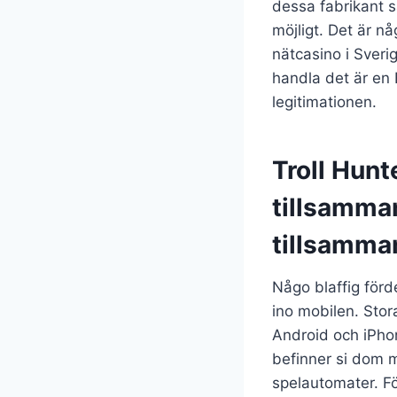
dessa fabrikant 
möjligt. Det är n
nätcasino i Sveri
handla det är en 
legitimationen.
Troll Hunt
tillsamman
tillsamma
Någo blaffig förd
ino mobilen. Stor
Android och iPhon
befinner si dom m
spelautomater. Fö