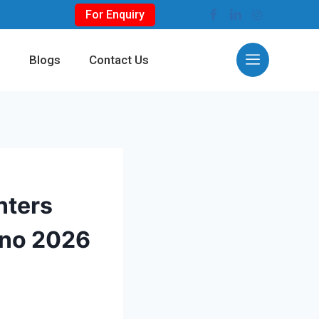
For Enquiry
s
Blogs
Contact Us
nters
sino 2026