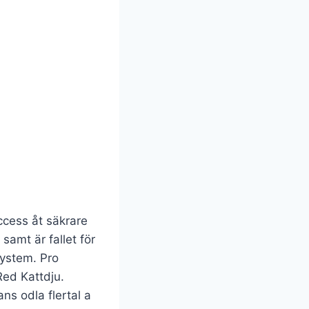
access åt säkrare
samt är fallet för
system. Pro
Red Kattdju.
ns odla flertal a