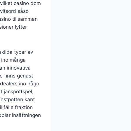
l vilket casino dom
 vitsord såso
casino tillsamman
ioner lyfter
skilda typer av
s ino många
man innovativa
e finns genast
 dealers ino någo
t jackpottspel,
instpotten kant
lfälle fraktion
blar insättningen