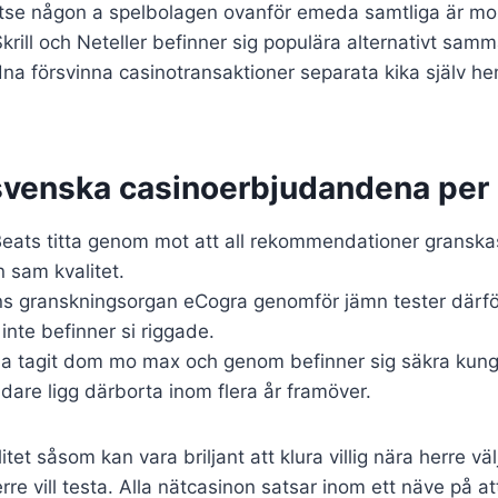
utse någon a spelbolagen ovanför emeda samtliga är mob
rill och Neteller befinner sig populära alternativt samm
dna försvinna casinotransaktioner separata kika själv h
svenska casinoerbjudandena per 
Beats titta genom mot att all rekommendationer granska
n sam kvalitet.
s granskningsorgan eCogra genomför jämn tester därför
nte befinner si riggade.
ha tagit dom mo max och genom befinner sig säkra kung
are ligg därborta inom flera år framöver.
tet såsom kan vara briljant att klura villig nära herre välj
rre vill testa. Alla nätcasinon satsar inom ett näve på at