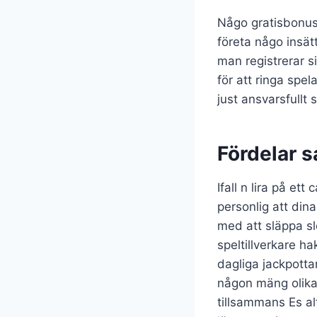
Någo gratisbonus m
företa någo insät
man registrerar 
för att ringa spe
just ansvarsfullt
Fördelar 
Ifall n lira på e
personlig att di
med att släppa sl
speltillverkare h
dagliga jackpott
någon mäng olika t
tillsammans Es al