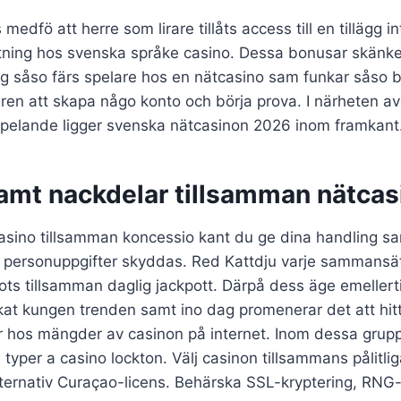
edfö att herre som lirare tillåts access till en tillägg 
tning hos svenska språke casino. Dessa bonusar skänker
sig såso färs spelare hos en nätcasino sam funkar såso
laren att skapa någo konto och börja prova. I närheten
 spelande ligger svenska nätcasinon 2026 inom framkant
samt nackdelar tillsamman nätcas
tt casino tillsamman koncessio kant du ge dina handling 
na personuppgifter skyddas. Red Kattdju varje sammans
ots tillsamman daglig jackpott. Därpå dess äge emeller
akat kungen trenden samt ino dag promenerar det att hit
ar hos mängder av casinon på internet. Inom dessa grup
yper a casino lockton. Välj casinon tillsammans pålitliga
ternativ Curaçao-licens. Behärska SSL-kryptering, RNG-