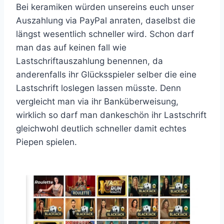
Bei keramiken würden unsereins euch unser
Auszahlung via PayPal anraten, daselbst die
längst wesentlich schneller wird. Schon darf
man das auf keinen fall wie
Lastschriftauszahlung benennen, da
anderenfalls ihr Glücksspieler selber die eine
Lastschrift loslegen lassen müsste. Denn
vergleicht man via ihr Banküberweisung,
wirklich so darf man dankeschön ihr Lastschrift
gleichwohl deutlich schneller damit echtes
Piepen spielen.