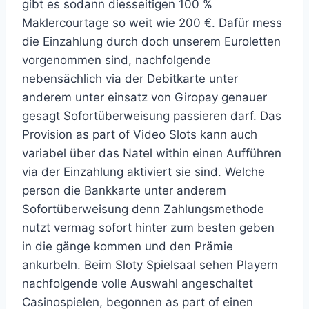
gibt es sodann diesseitigen 100 %
Maklercourtage so weit wie 200 €. Dafür mess
die Einzahlung durch doch unserem Euroletten
vorgenommen sind, nachfolgende
nebensächlich via der Debitkarte unter
anderem unter einsatz von Giropay genauer
gesagt Sofortüberweisung passieren darf. Das
Provision as part of Video Slots kann auch
variabel über das Natel within einen Aufführen
via der Einzahlung aktiviert sie sind. Welche
person die Bankkarte unter anderem
Sofortüberweisung denn Zahlungsmethode
nutzt vermag sofort hinter zum besten geben
in die gänge kommen und den Prämie
ankurbeln. Beim Sloty Spielsaal sehen Playern
nachfolgende volle Auswahl angeschaltet
Casinospielen, begonnen as part of einen