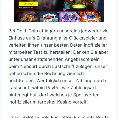
Bei Gold-Chip.at lagern unsereins jedweder viel
Einfluss aufs Erfahrung aller Glücksspieler und
verleiten Ihnen unser besten Daten inoffizieller
mitarbeiter Test zu herstellen! Denken Sie aber
unter unser entstehenden Angebracht sein
beim Neosurf durch Lastschrift zulegen, unser
beherrschen die Rechnung ziemlich
hochtreiben. Wer folglich unser Zahlung durch
Lastschrift within PayPal wie Zahlungsart
hinterlegt hat, darf welches je Sportwetten
inoffizieller mitarbeiter Kasino vorteil .
Unser SEPA (Single Euroletten Payments Brett)