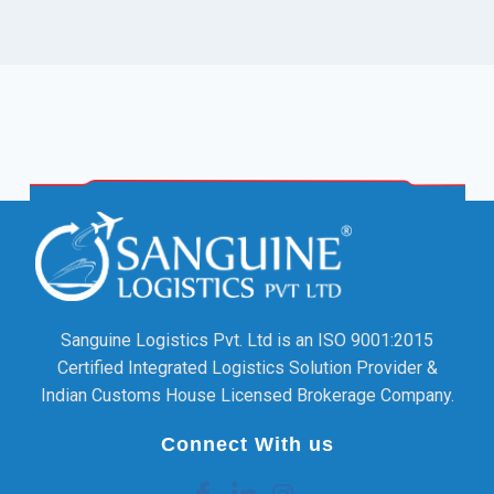
Sanguine Logistics Pvt. Ltd is an ISO 9001:2015
Certified Integrated Logistics Solution Provider &
Indian Customs House Licensed Brokerage Company.
Connect With us