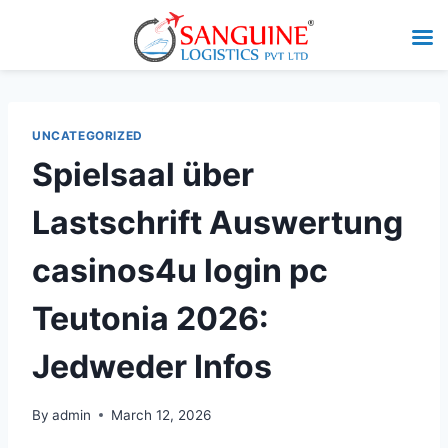
UNCATEGORIZED
Spielsaal über
Lastschrift Auswertung
casinos4u login pc
Teutonia 2026:
Jedweder Infos
By
admin
March 12, 2026