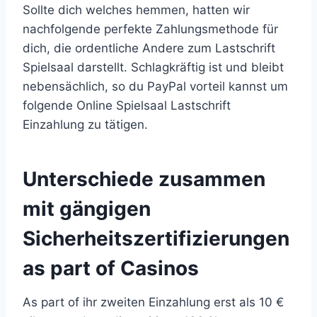
Sollte dich welches hemmen, hatten wir
nachfolgende perfekte Zahlungsmethode für
dich, die ordentliche Andere zum Lastschrift
Spielsaal darstellt. Schlagkräftig ist und bleibt
nebensächlich, so du PayPal vorteil kannst um
folgende Online Spielsaal Lastschrift
Einzahlung zu tätigen.
Unterschiede zusammen
mit gängigen
Sicherheitszertifizierungen
as part of Casinos
As part of ihr zweiten Einzahlung erst als 10 €