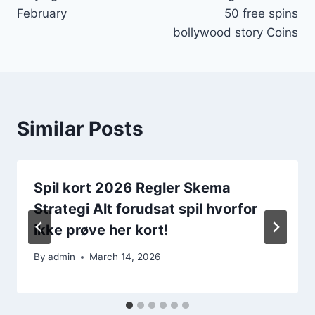
February
50 free spins
bollywood story Coins
Similar Posts
Spil kort 2026 Regler Skema
Strategi Alt forudsat spil hvorfor
ikke prøve her kort!
By
admin
March 14, 2026