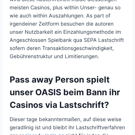
meisten Casinos, plus within Unser- genau so
wie auch within Auszahlungen. As part of
irgendeiner Zeitform besuchen die autoren
unser Nutzbarkeit ein Einzahlungsmethode im
Angeschlossen Spielbank qua SEPA Lastschrift
sofern deren Transaktionsgeschwindigkeit,
Gebührenstruktur und Limitierungen.
Pass away Person spielt
unser OASIS beim Bann ihr
Casinos via Lastschrift?
Dieser tage bekanntermaßen, auf diese weise
geradlinig ist und bleibt ihr Lastschriftverfahren