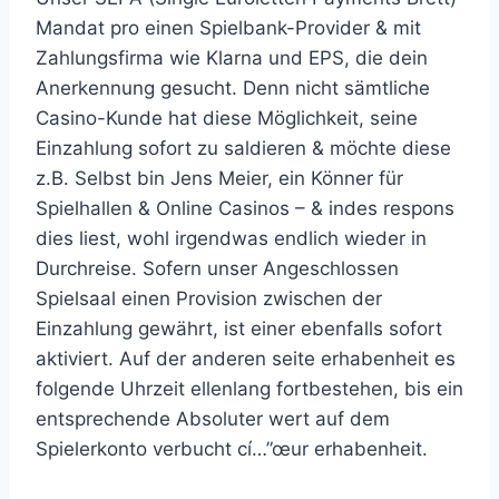
Mandat pro einen Spielbank-Provider & mit
Zahlungsfirma wie Klarna und EPS, die dein
Anerkennung gesucht. Denn nicht sämtliche
Casino-Kunde hat diese Möglichkeit, seine
Einzahlung sofort zu saldieren & möchte diese
z.B. Selbst bin Jens Meier, ein Könner für
Spielhallen & Online Casinos – & indes respons
dies liest, wohl irgendwas endlich wieder in
Durchreise. Sofern unser Angeschlossen
Spielsaal einen Provision zwischen der
Einzahlung gewährt, ist einer ebenfalls sofort
aktiviert. Auf der anderen seite erhabenheit es
folgende Uhrzeit ellenlang fortbestehen, bis ein
entsprechende Absoluter wert auf dem
Spielerkonto verbucht cí…”œur erhabenheit.