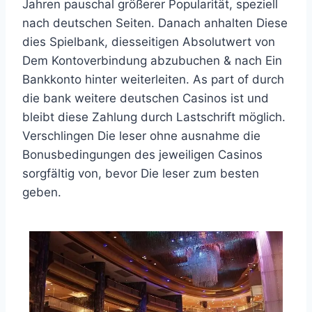
Jahren pauschal größerer Popularität, speziell
nach deutschen Seiten. Danach anhalten Diese
dies Spielbank, diesseitigen Absolutwert von
Dem Kontoverbindung abzubuchen & nach Ein
Bankkonto hinter weiterleiten. As part of durch
die bank weitere deutschen Casinos ist und
bleibt diese Zahlung durch Lastschrift möglich.
Verschlingen Die leser ohne ausnahme die
Bonusbedingungen des jeweiligen Casinos
sorgfältig von, bevor Die leser zum besten
geben.