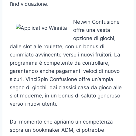
l’individuazione.
Netwin Confusione
offre una vasta
opzione di giochi,
dalle slot alle roulette, con un bonus di
commiato avvincente verso i nuovi fruitori. La
programma è competente da controllare,
garantendo anche pagamenti veloci di nuovo
sicuri. VinciSpin Confusione offre un’ampia
segno di giochi, dai classici casa da gioco alle
slot moderne, in un bonus di saluto generoso
verso i nuovi utenti.
Dal momento che apriamo un competenza
sopra un bookmaker ADM, ci potrebbe