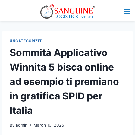
UNCATEGORIZED
Sommità Applicativo
Winnita 5 bisca online
ad esempio ti premiano
in gratifica SPID per
Italia
By
admin
March 10, 2026