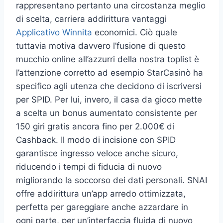
rappresentano pertanto una circostanza meglio
di scelta, carriera addirittura vantaggi
Applicativo Winnita
economici.
Ciò quale
tuttavia motiva davvero l’fusione di questo
mucchio online all’azzurri della nostra toplist è
l’attenzione corretto ad esempio StarCasinò ha
specifico agli utenza che decidono di iscriversi
per SPID. Per lui, invero, il casa da gioco mette
a scelta un bonus aumentato consistente per
150 giri gratis ancora fino per 2.000€ di
Cashback. Il modo di incisione con SPID
garantisce ingresso veloce anche sicuro,
riducendo i tempi di fiducia di nuovo
migliorando la soccorso dei dati personali. SNAI
offre addirittura un’app arredo ottimizzata,
perfetta per gareggiare anche azzardare in
ogni parte, per un’interfaccia fluida di nuovo