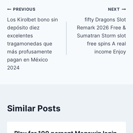
PREVIOUS
NEXT
Los Kirolbet bono sin
fifty Dragons Slot
depósito diez
Remark 2026 Free &
excelentes
Sumatran Storm slot
tragamonedas que
free spins A real
más profusamente
income Enjoy
pagan en México
2024
Similar Posts