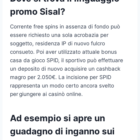
promo Sisal?
Corrente free spins in assenza di fondo può
essere richiesto una sola acrobazia per
soggetto, residenza IP di nuovo fulcro
consueto. Poi aver utilizzato attuale bonus
casa da gioco SPID, il sportivo può effettuare
un deposito di nuovo acquisire un cashback
magro per 2.050€. La incisione per SPID
rappresenta un modo certo ancora svelto
per giungere ai casinò online.
Ad esempio si apre un
guadagno di inganno sui