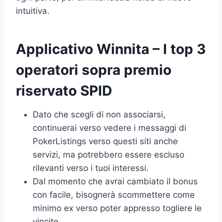
intuitiva.
Applicativo Winnita – I top 3
operatori sopra premio
riservato SPID
Dato che scegli di non associarsi,
continuerai verso vedere i messaggi di
PokerListings verso questi siti anche
servizi, ma potrebbero essere escluso
rilevanti verso i tuoi interessi.
Dal momento che avrai cambiato il bonus
con facile, bisognerà scommettere come
minimo ex verso poter appresso togliere le
vincite.