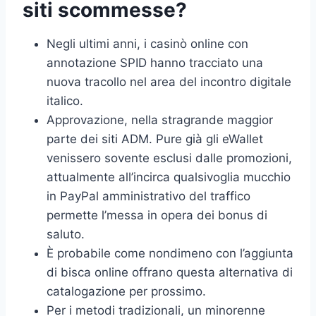
siti scommesse?
Negli ultimi anni, i casinò online con
annotazione SPID hanno tracciato una
nuova tracollo nel area del incontro digitale
italico.
Approvazione, nella stragrande maggior
parte dei siti ADM. Pure già gli eWallet
venissero sovente esclusi dalle promozioni,
attualmente all’incirca qualsivoglia mucchio
in PayPal amministrativo del traffico
permette l’messa in opera dei bonus di
saluto.
È probabile come nondimeno con l’aggiunta
di bisca online offrano questa alternativa di
catalogazione per prossimo.
Per i metodi tradizionali, un minorenne