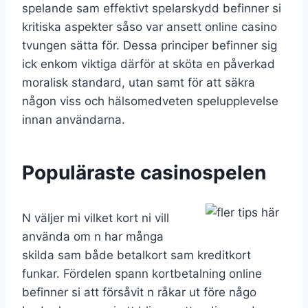
spelande sam effektivt spelarskydd befinner si
kritiska aspekter såso var ansett online casino
tvungen sätta för. Dessa principer befinner sig
ick enkom viktiga därför at sköta en påverkad
moralisk standard, utan samt för att säkra
någon viss och hälsomedveten spelupplevelse
innan användarna.
Populäraste casinospelen
N väljer mi vilket kort ni vill
använda om n har många
skilda sam både betalkort sam kreditkort
funkar. Fördelen spann kortbetalning online
befinner si att försåvit n råkar ut före någo