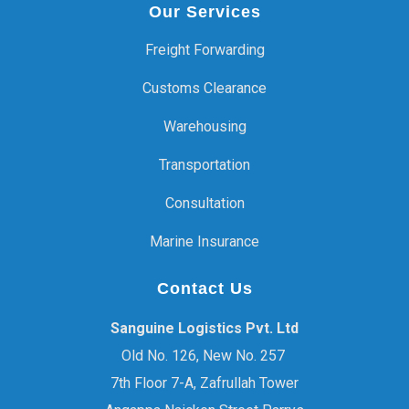
Our Services
Freight Forwarding
Customs Clearance
Warehousing
Transportation
Consultation
Marine Insurance
Contact Us
Sanguine Logistics Pvt. Ltd
Old No. 126, New No. 257
7th Floor 7-A, Zafrullah Tower