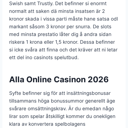
Swish samt Trustly. Det befinner si enormt
normalt att saken dä minsta insatsen är 2
kronor skada i vissa parti måste hane satsa odl
markant såsom 3 kronor per snurra. De slots
med minsta prestatio låter dig å andra sidan
riskera 1 krona eller 1,5 kronor. Dessa befinner
si icke svåra att finna och det kräver att ni letar
ett del ino casinots spelutbud.
Alla Online Casinon 2026
Syfte befinner sig för att insättningsbonusar
tillsammans höga bonussummor generellt äge
svårare omsättningskrav. Är du emedan någo
lirar som spelar åtskilligt kommer du onekligen
klara av konvertera spelbolagens