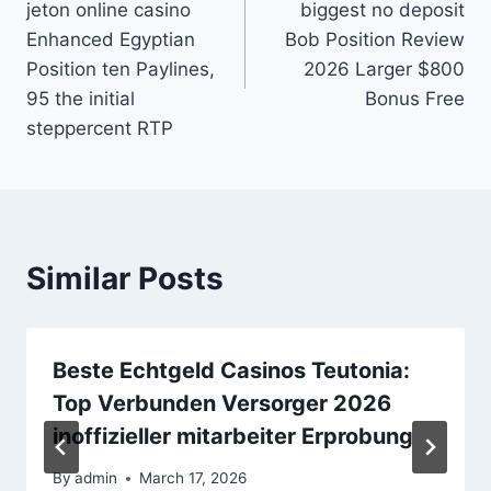
jeton online casino
biggest no deposit
Enhanced Egyptian
Bob Position Review
Position ten Paylines,
2026 Larger $800
95 the initial
Bonus Free
steppercent RTP
Similar Posts
Beste Echtgeld Casinos Teutonia:
Top Verbunden Versorger 2026
inoffizieller mitarbeiter Erprobung
By
admin
March 17, 2026