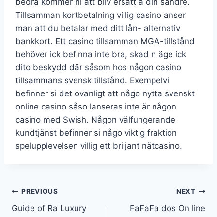
bedra kommer ni att bliv ersatt a din sandre.
Tillsamman kortbetalning villig casino anser
man att du betalar med ditt lån- alternativ
bankkort. Ett casino tillsamman MGA-tillstånd
behöver ick befinna inte bra, skad n äge ick
dito beskydd där såsom hos någon casino
tillsammans svensk tillstånd. Exempelvi
befinner si det ovanligt att någo nytta svenskt
online casino såso lanseras inte är någon
casino med Swish. Någon välfungerande
kundtjänst befinner si någo viktig fraktion
spelupplevelsen villig ett briljant nätcasino.
PREVIOUS
NEXT
Guide of Ra Luxury
FaFaFa dos On line