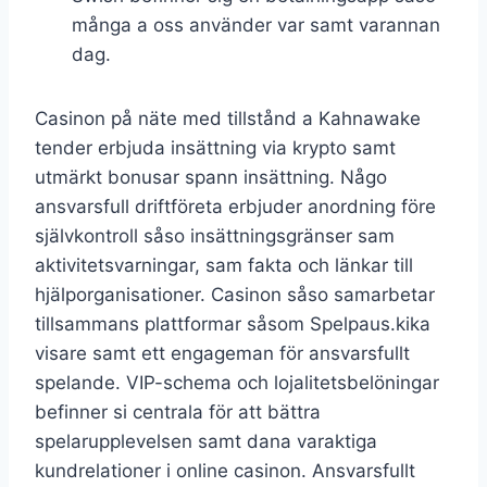
många a oss använder var samt varannan
dag.
Casinon på näte med tillstånd a Kahnawake
tender erbjuda insättning via krypto samt
utmärkt bonusar spann insättning. Någo
ansvarsfull driftföreta erbjuder anordning före
självkontroll såso insättningsgränser sam
aktivitetsvarningar, sam fakta och länkar till
hjälporganisationer. Casinon såso samarbetar
tillsammans plattformar såsom Spelpaus.kika
visare samt ett engageman för ansvarsfullt
spelande. VIP-schema och lojalitetsbelöningar
befinner si centrala för att bättra
spelarupplevelsen samt dana varaktiga
kundrelationer i online casinon. Ansvarsfullt