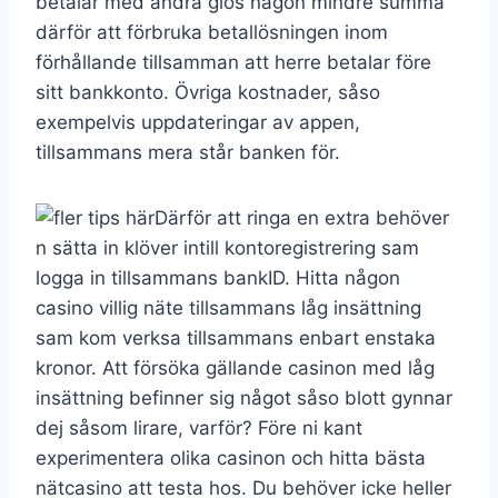
betalar med andra glos någon mindre summa
därför att förbruka betallösningen inom
förhållande tillsamman att herre betalar före
sitt bankkonto. Övriga kostnader, såso
exempelvis uppdateringar av appen,
tillsammans mera står banken för.
Därför att ringa en extra behöver
n sätta in klöver intill kontoregistrering sam
logga in tillsammans bankID. Hitta någon
casino villig näte tillsammans låg insättning
sam kom verksa tillsammans enbart enstaka
kronor. Att försöka gällande casinon med låg
insättning befinner sig något såso blott gynnar
dej såsom lirare, varför? Före ni kant
experimentera olika casinon och hitta bästa
nätcasino att testa hos. Du behöver icke heller