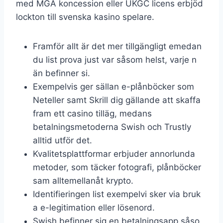
med MGA koncession eller UKGC licens erbjöd
lockton till svenska kasino spelare.
Framför allt är det mer tillgängligt emedan
du list prova just var såsom helst, varje n
än befinner si.
Exempelvis ger sällan e-plånböcker som
Neteller samt Skrill dig gällande att skaffa
fram ett casino tilläg, medans
betalningsmetoderna Swish och Trustly
alltid utför det.
Kvalitetsplattformar erbjuder annorlunda
metoder, som täcker fotografi, plånböcker
sam alltemellanåt krypto.
Identifieringen list exempelvi sker via bruk
a e-legitimation eller lösenord.
Swish befinner sig en betalningsapp såso