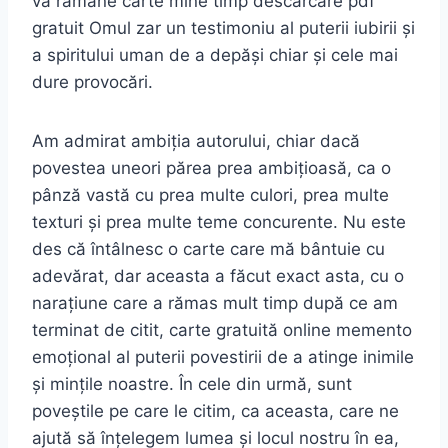
va rămâne carte mine timp descărcare pdf
gratuit Omul zar un testimoniu al puterii iubirii și
a spiritului uman de a depăși chiar și cele mai
dure provocări.
Am admirat ambiția autorului, chiar dacă
povestea uneori părea prea ambițioasă, ca o
pânză vastă cu prea multe culori, prea multe
texturi și prea multe teme concurente. Nu este
des că întâlnesc o carte care mă bântuie cu
adevărat, dar aceasta a făcut exact asta, cu o
narațiune care a rămas mult timp după ce am
terminat de citit, carte gratuită online memento
emoțional al puterii povestirii de a atinge inimile
și mințile noastre. În cele din urmă, sunt
poveștile pe care le citim, ca aceasta, care ne
ajută să înțelegem lumea și locul nostru în ea,