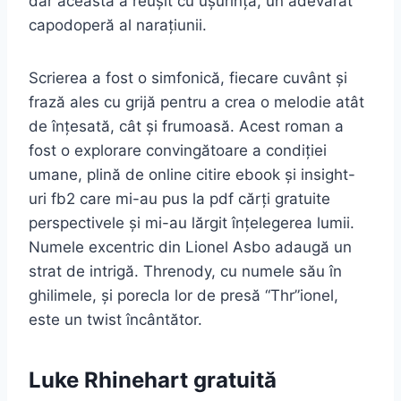
dar aceasta a reușit cu ușurință, un adevărat
capodoperă al narațiunii.
Scrierea a fost o simfonică, fiecare cuvânt și
frază ales cu grijă pentru a crea o melodie atât
de înțesată, cât și frumoasă. Acest roman a
fost o explorare convingătoare a condiției
umane, plină de online citire ebook și insight-
uri fb2 care mi-au pus la pdf cărți gratuite
perspectivele și mi-au lărgit înțelegerea lumii.
Numele excentric din Lionel Asbo adaugă un
strat de intrigă. Threnody, cu numele său în
ghilimele, și porecla lor de presă “Thr”ionel,
este un twist încântător.
Luke Rhinehart gratuită