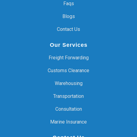
Faqs
Blogs
Contact Us
Our Services
Freight Forwarding
Customs Clearance
Warehousing
Transportation
Consultation
Marine Insurance