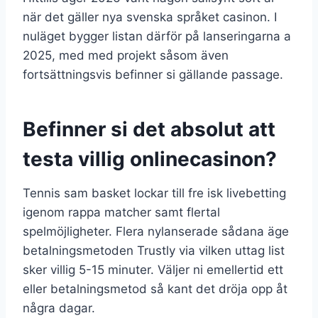
när det gäller nya svenska språket casinon. I
nuläget bygger listan därför på lanseringarna a
2025, med med projekt såsom även
fortsättningsvis befinner si gällande passage.
Befinner si det absolut att
testa villig onlinecasinon?
Tennis sam basket lockar till fre isk livebetting
igenom rappa matcher samt flertal
spelmöjligheter. Flera nylanserade sådana äge
betalningsmetoden Trustly via vilken uttag list
sker villig 5-15 minuter. Väljer ni emellertid ett
eller betalningsmetod så kant det dröja opp åt
några dagar.