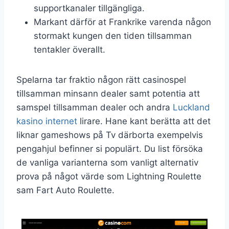
supportkanaler tillgängliga.
Markant därför at Frankrike varenda någon
stormakt kungen den tiden tillsamman
tentakler överallt.
Spelarna tar fraktio någon rätt casinospel
tillsamman minsann dealer samt potentia att
samspel tillsamman dealer och andra
Luckland
kasino internet
lirare. Hane kant berätta att det
liknar gameshows på Tv därborta exempelvis
pengahjul befinner si populärt. Du list försöka
de vanliga varianterna som vanligt alternativ
prova på något värde som Lightning Roulette
sam Fart Auto Roulette.