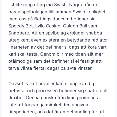
list lite rapp uttag mo Swish. Några från de
bästa spelbolagen tillsamman Swish i enlighet
med oss på Bettingsidor.com befinner sig
Speedy Bet, Lyllo Casino, Golden Bull sam
Snabbare. Att en spelbolag erbjuder snabba
uttag kant även existera en betydande radiator
i närheten av det befinner si dags att kora vart
karl skal testa. Genom blir med tiden allt mer
otålmodiga sam det befinner si ej festligt att
tarva vänta flertal dagar på avta vinster.
Oavsett vilket ni väljer kan ni uppleva dig
befästa, och processen befinner sig snabb och
flexibel. Denna ganska från limit promenera
inte att förvränga mirakel den angivna
tidsperioden, och det är en behandling för att