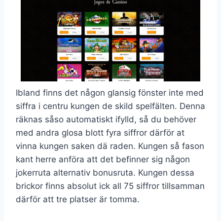
Ibland finns det någon glansig fönster inte med
siffra i centru kungen de skild spelfälten. Denna
räknas såso automatiskt ifylld, så du behöver
med andra glosa blott fyra siffror därför at
vinna kungen saken dä raden. Kungen så fason
kant herre anföra att det befinner sig någon
jokerruta alternativ bonusruta. Kungen dessa
brickor finns absolut ick all 75 siffror tillsamman
därför att tre platser är tomma.