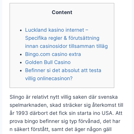
Content
Luckland kasino internet –
Specifika regler & förutsättning
innan casinosidor tillsamman tilläg
Bingo.com casino extra
Golden Bull Casino
Befinner si det absolut att testa
villig onlinecasinon?
Slingo är relativt nytt villig saken där svenska
spelmarknaden, skad sträcker sig återkomst till
år 1993 därbort det fick sin starta ino USA. Att
prova bingo befinner sig typ förvånad, det har
n säkert förstått, samt det äger någon gäll