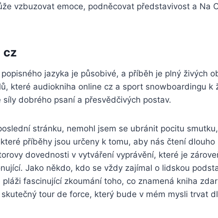
že vzbuzovat emoce, podněcovat představivost a Na Ch
 cz
opisného jazyka je působivé, a příběh je plný živých o
ů, které audiokniha online cz a sport snowboardingu k ž
 síly dobrého psaní a přesvědčivých postav.
 poslední stránku, nemohl jsem se ubránit pocitu smutk
které příběhy jsou určeny k tomu, aby nás čtení dlouho 
torovy dovednosti v vytváření vyprávění, které je záro
ující. Jako někdo, kdo se vždy zajímal o lidskou podsta
 pláži fascinující zkoumání toho, co znamená kniha zda
, skutečný tour de force, který bude v mém mysli trvat d