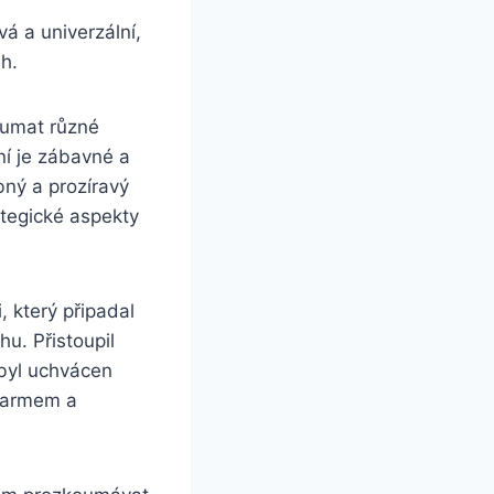
á a univerzální,
h.
koumat různé
aní je zábavné a
bný a prozíravý
ategické aspekty
, který připadal
u. Přistoupil
 byl uchvácen
 šarmem a