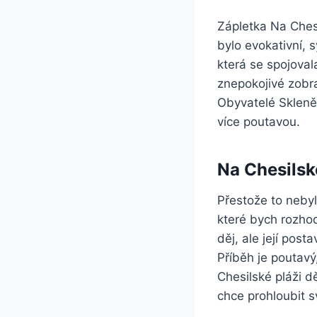
Zápletka Na Chesil
bylo evokativní, 
která se spojovala
znepokojivé zobr
Obyvatelé Skleněn
více poutavou.
Na Chesilsk
Přestože to neby
které bych rozhod
děj, ale její pos
Příběh je poutavý
Chesilské pláži d
chce prohloubit s