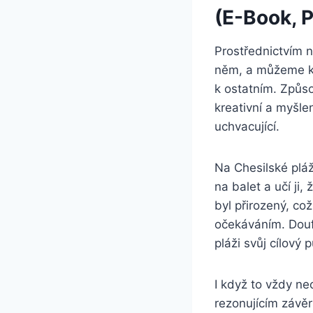
(E-Book, P
Prostřednictvím 
něm, a můžeme ku
k ostatním. Způso
kreativní a myšle
uchvacující.
Na Chesilské plá
na balet a učí ji
byl přirozený, co
očekáváním. Douf
pláži svůj cílový 
I když to vždy ne
rezonujícím závě