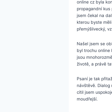
online cz byla ko
propagandní kus 
jsem čekal na dal
kterou byste měli 
přemýšlivecký, vz
Našel jsem se ob
byl trochu online
jsou mnohorozmě
životě, a právě ta
Psaní je tak přit
návštěvě. Dialog 
cítil jsem uspokoj
moudřejší.