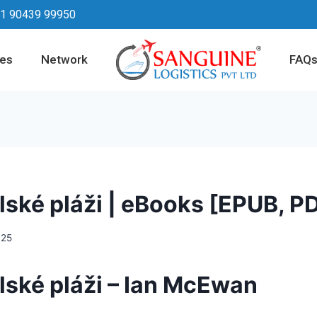
1 90439 99950
ces
Network
FAQ
lské pláži | eBooks [EPUB, P
025
lské pláži – Ian McEwan