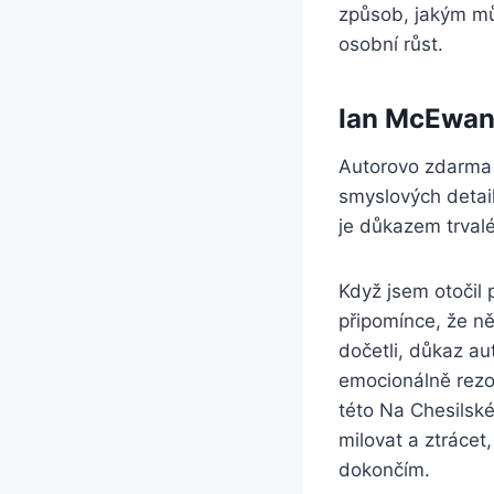
způsob, jakým mů
osobní růst.
Ian McEwan
Autorovo zdarma p
smyslových detail
je důkazem trvalé
Když jsem otočil
připomínce, že ně
dočetli, důkaz au
emocionálně rezon
této Na Chesilské
milovat a ztrácet
dokončím.