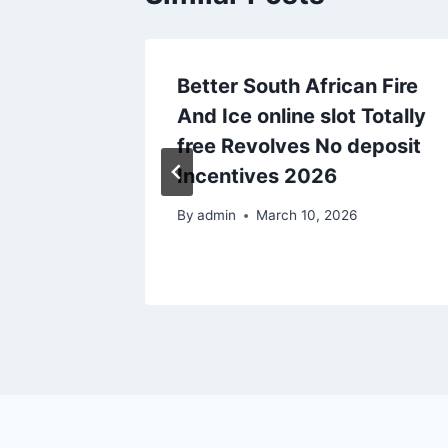
undred
Better South African Fire
pins
And Ice online slot Totally
no
free Revolves No deposit
ingdom
Incentives 2026
By
admin
March 10, 2026