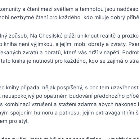
komunity a čtení mezi světlem a temnotou jsou nadčasov
mobi nezbytné čtení pro každého, kdo miluje dobrý příbě
elný způsob, Na Chesilské pláži uniknout realitě a proz
to kniha není výjimkou, s jejími mobi obraty a zvraty. Ps
čekaných zvratů a obratů, které vás drží v napětí. Podro
tato kniha je nutností pro každého, kdo se zajímá o str
c knihy připadal nějak pospíšený, s pocitem uzavřenosti
k neuspokojivý po opatrném budování předchozího příběh
e s kombinací vzrušení a stažení zdarma​ abych nakonec
ečným spojením humoru a pathosu, jejím extravagantním
em pro styl.