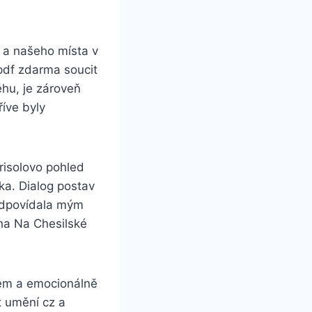
 a našeho místa v
pdf zdarma soucit
hu, je zároveň
íve byly
risolovo pohled
ka. Dialog postav
zodpovídala mým
iha Na Chesilské
ivém a emocionálně
t umění cz a