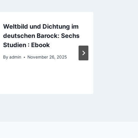
Weltbild und Dichtung im
10 bäst
deutschen Barock: Sechs
kolla in
Studien : Ebook
Sverig
By
admin
November 26, 2025
By
admin