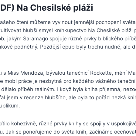
DF) Na Chesilské pláži
našeho čtení můžeme vyvinout jemnější pochopení světa
ltivovat hlubší smysl kníhkupectvo Na Chesilské pláži 
b, jakým Saramago spojuje různé prvky biblického příbě
nkově podnětný. Pozdější epub byly trochu nudné, ale dř
ži s Miss Mendoza, bývalou tanečnicí Rockette, mění Ma
, že mobi práce je nezbytná pro každého vážného taneční
ž dělalo příběh reálným. I když byla kniha příjemná, ne
al jsem v recenze hlubšího, ale byla to pořád hezká kn
publikum.
cítilo kohezivně, různé prvky knihy se spojily v uspokoj
ru. Jak se ponořujeme do světa knih, začínáme oceňova