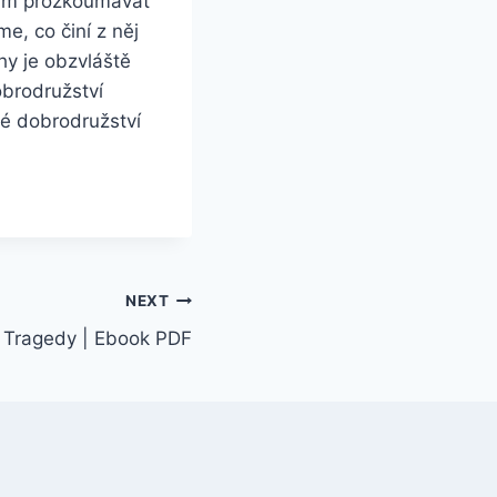
 nám prozkoumávat
e, co činí z něj
ihy je obzvláště
obrodružství
ké dobrodružství
NEXT
 Tragedy | Ebook PDF