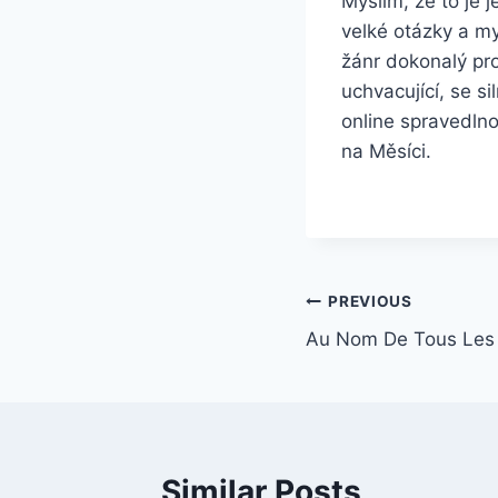
Myslím, že to je 
velké otázky a my
žánr dokonalý pro
uchvacující, se s
online spravedlno
na Měsíci.
PREVIOUS
Au Nom De Tous Les M
Similar Posts