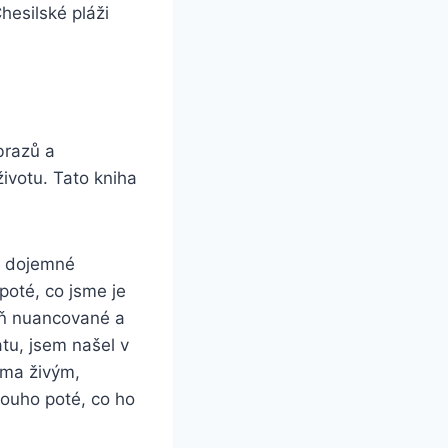
esilské pláži
brazů a
ivotu. Tato kniha
u, dojemné
poté, co jsme je
veň nuancované a
tu, jsem našel v
rma živým,
louho poté, co ho