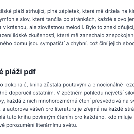
ské pláži strhující, plná zápletek, která mě držela na ki
symfonie slov, která tančila po stránkách, každé slovo 
 v krásnou, ale zlověstnou melodii. Bylo to zneklidňující
azení lidské zkušenosti, které mě zanechalo znepokojen
ého domu jsou sympatičtí a chybní, což činí jejich ebo
é pláži pdf
lo dokonalé, kniha zůstala poutavým a emocionálně rezo
ně doporučil ostatním. V zpětném pohledu největší silou 
tavy, každá z nich mnohorozměrná čtení přesvědčivá na s
, a autorova vášeň pro literaturu je zřejmá na každé str
ělá tuto knihu povinným čtením pro každého, kdo miluje
vé porozumění literárnímu světu.