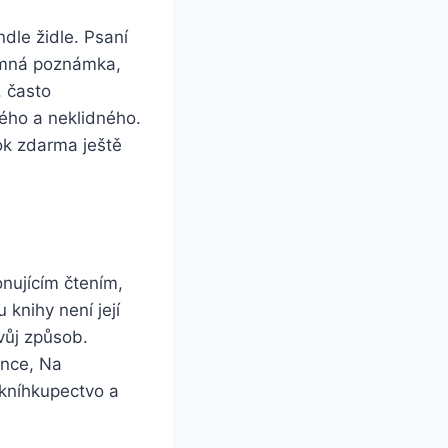
ndle židle. Psaní
jemná poznámka,
, často
ého a neklidného.
ok zdarma ještě
nujícím čtením,
knihy není její
vůj způsob.
ánce, Na
 kníhkupectvo a