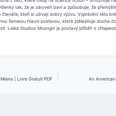
jedna z věcí, které miluji na science fiction – umožňuje
šlenky tak, že je zároveň baví a způsobuje, že přemýšlím
 čtenáře, kteří si užívají dobrý výzvu. Vyprávění této kn
ilnou ženskou hlavní postavou, která ztělesňuje ducha d
sti. Laika Studios Moongirl je poutavý příběh o chlapec
iens | Livre Gratuit PDF
An American