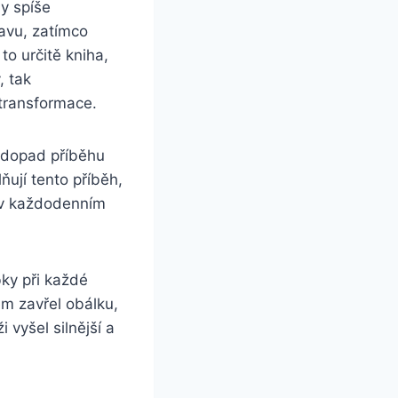
y spíše
avu, zatímco
to určitě kniha,
, tak
 transformace.
 dopad příběhu
ňují tento příběh,
 v každodenním
bky při každé
em zavřel obálku,
 vyšel silnější a