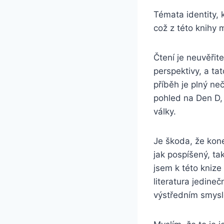
Témata identity, 
což z této knihy 
Čtení je neuvěřit
perspektivy, a ta
příběh je plný ne
pohled na Den D, 
války.
Je škoda, že kone
jak pospíšený, ta
jsem k této kniz
literatura jedin
výstředním smysl