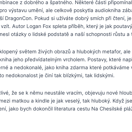
mbinace z dobrého a špatného. Některé části připomínal
pro výstavu umění, ale celkově poskytla audiokniha záb
ší DragonCon. Pokud si užíváte dobrý smích při čtení, je 
vzít. Autor Logan Fox spleta příběh, který je jak poutavý
nesl otázky o lidské podstatě a naší schopnosti růstu a
klopený světem živých obrazů a hlubokých metafor, ale
 kniha jeho předvídatelným vrcholem. Postavy, které napl
rné a nedokonalé, jako kniha zdarma které potkáváme
to nedokonalost je činí tak blízkými, tak lidskými.
ažlivé, že se k němu neustále vracím, objevuju nové hlou
mezi matkou a kindle je jak veselý, tak hluboký. Když js
ení, jako bych dokončil literatura cestu Na Chesilské pláži