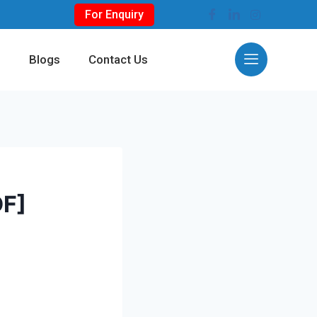
For Enquiry
s
Blogs
Contact Us
DF]