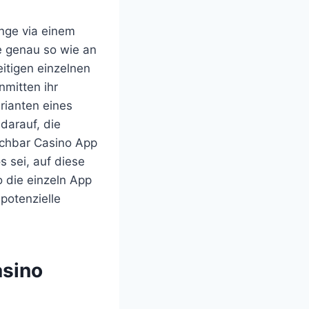
nge via einem
e genau so wie an
eitigen einzelnen
nmitten ihr
rianten eines
darauf, die
eichbar Casino App
s sei, auf diese
 die einzeln App
potenzielle
asino