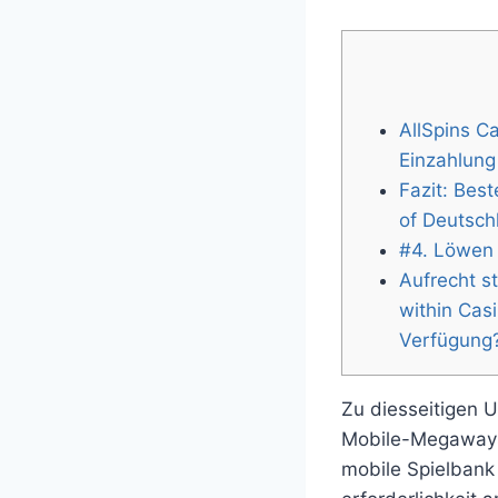
AllSpins C
Einzahlung
Fazit: Best
of Deutsch
#4. Löwen 
Aufrecht s
within Cas
Verfügung
Zu diesseitigen U
Mobile-Megaways
mobile Spielbank