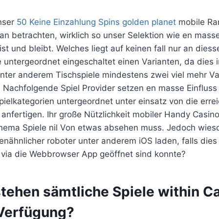
nser
50 Keine Einzahlung Spins golden planet
mobile Ra
an betrachten, wirklich so unser Selektion wie en mass
t und bleibt. Welches liegt auf keinen fall nur an diess
e untergeordnet eingeschaltet einen Varianten, da dies i
nter anderem Tischspiele mindestens zwei viel mehr Va
n. Nachfolgende Spiel Provider setzen en masse Einfluss 
pielkategorien untergeordnet unter einsatz von die err
anfertigen. Ihr große Nützlichkeit mobiler Handy Casino
ema Spiele nil Von etwas absehen muss. Jedoch wieso
nähnlicher roboter unter anderem iOS laden, falls dies 
 via die Webbrowser App geöffnet sind konnte?
stehen sämtliche Spiele within C
Verfügung?