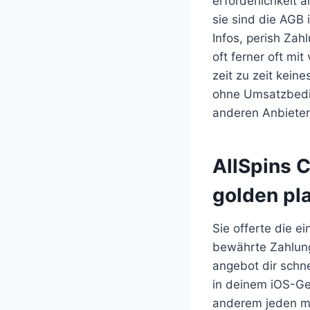
erforderlichkeit
sie sind die AGB 
Infos, perish Zah
oft ferner oft mi
zeit zu zeit kei
ohne Umsatzbedin
anderen Anbieter
AllSpins 
golden pl
Sie offerte die e
bewährte Zahlung
angebot dir schne
in deinem iOS-Ge
anderem jeden m