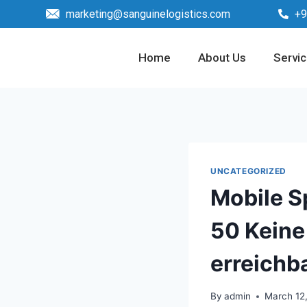
marketing@sanguinelogistics.com
+9
Home
About Us
Servi
UNCATEGORIZED
Mobile S
50 Keine
erreichb
By
admin
March 12