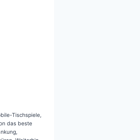
bile-Tischspiele,
on das beste
ankung,