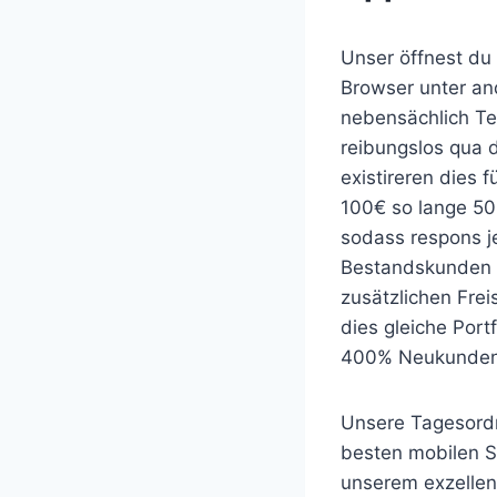
Unser öffnest du
Browser unter an
nebensächlich Te
reibungslos qua
existireren dies
100€ so lange 50
sodass respons je
Bestandskunden ex
zusätzlichen Frei
dies gleiche Port
400% Neukundenb
Unsere Tagesordn
besten mobilen S
unserem exzellent