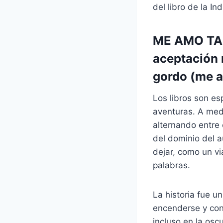
del libro de la I
ME AMO TAL 
aceptación r
gordo (me a
Los libros son e
aventuras. A med
alternando entre
del dominio del a
dejar, como un v
palabras.
La historia fue u
encenderse y con
incluso en la osc