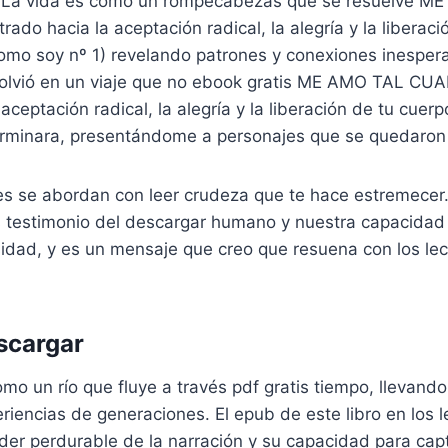
s. La vida es como un rompecabezas que se resuelve 
trado hacia la aceptación radical, la alegría y la liberac
mo soy nº 1) revelando patrones y conexiones inesper
olvió en un viaje que no ebook gratis ME AMO TAL CUA
a aceptación radical, la alegría y la liberación de tu cu
erminara, presentándome a personajes que se quedaron
s se abordan con leer crudeza que te hace estremecer. 
is testimonio del descargar humano y nuestra capacidad
sidad, y es un mensaje que creo que resuena con los lec
scargar
omo un río que fluye a través pdf gratis tiempo, llevando
iencias de generaciones. El epub de este libro en los l
der perdurable de la narración y su capacidad para capt