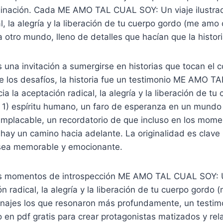
inación. Cada ME AMO TAL CUAL SOY: Un viaje ilustrad
l, la alegría y la liberación de tu cuerpo gordo (me amo
 otro mundo, lleno de detalles que hacían que la histori
s una invitación a sumergirse en historias que tocan el c
e los desafíos, la historia fue un testimonio ME AMO 
cia la aceptación radical, la alegría y la liberación de t
1) espíritu humano, un faro de esperanza en un mund
 implacable, un recordatorio de que incluso en los mom
hay un camino hacia adelante. La originalidad es clave 
 sea memorable y emocionante.
 los momentos de introspección ME AMO TAL CUAL SOY: U
ón radical, la alegría y la liberación de tu cuerpo gord
sonajes los que resonaron más profundamente, un testim
ro en pdf gratis para crear protagonistas matizados y rel