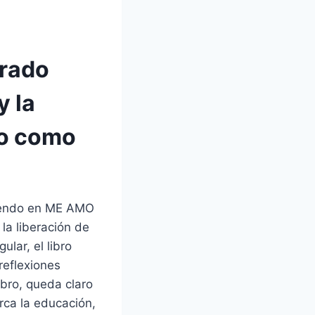
trado
y la
mo como
iviendo en ME AMO
 la liberación de
lar, el libro
reflexiones
bro, queda claro
arca la educación,