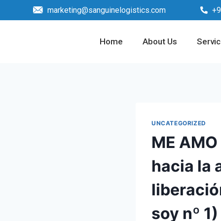
marketing@sanguinelogistics.com
+9
Home
About Us
Servi
UNCATEGORIZED
ME AMO T
hacia la 
liberaci
soy nº 1