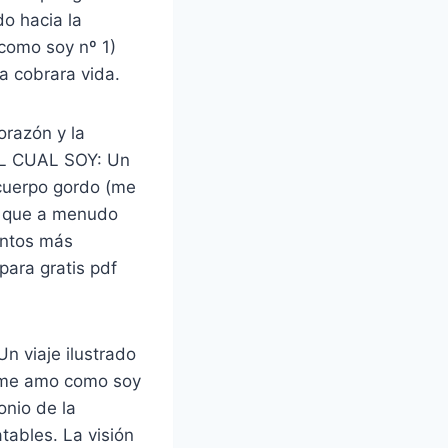
o hacia la
 como soy nº 1)
a cobrara vida.
orazón y la
TAL CUAL SOY: Un
u cuerpo gordo (me
o que a menudo
entos más
para gratis pdf
n viaje ilustrado
o (me amo como soy
onio de la
atables. La visión