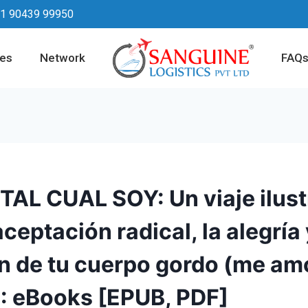
1 90439 99950
ces
Network
FAQ
AL CUAL SOY: Un viaje ilus
aceptación radical, la alegría 
ón de tu cuerpo gordo (me a
) : eBooks [EPUB, PDF]