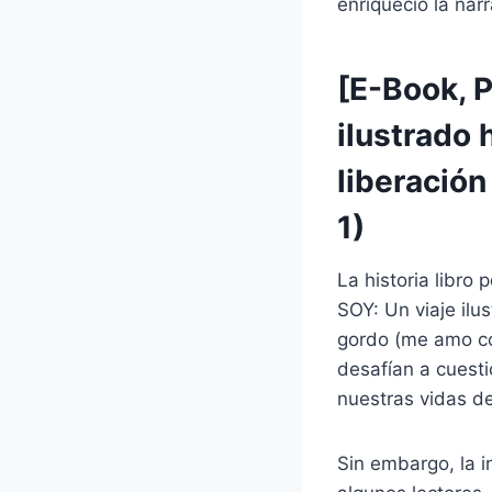
enriqueció la narr
[E-Book, 
ilustrado h
liberació
1)
La historia libr
SOY: Un viaje ilus
gordo (me amo co
desafían a cuest
nuestras vidas d
Sin embargo, la i