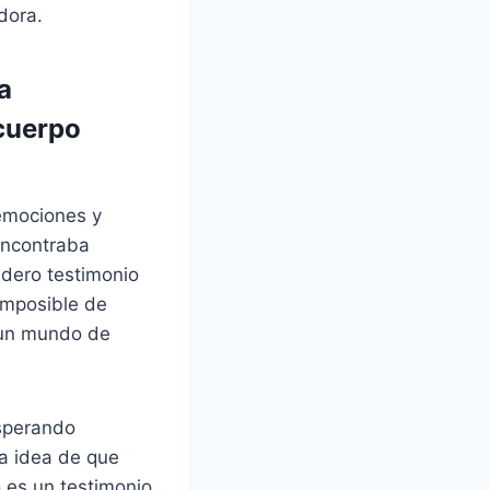
dora.
a
 cuerpo
emociones y
encontraba
adero testimonio
 imposible de
e un mundo de
esperando
a idea de que
o es un testimonio