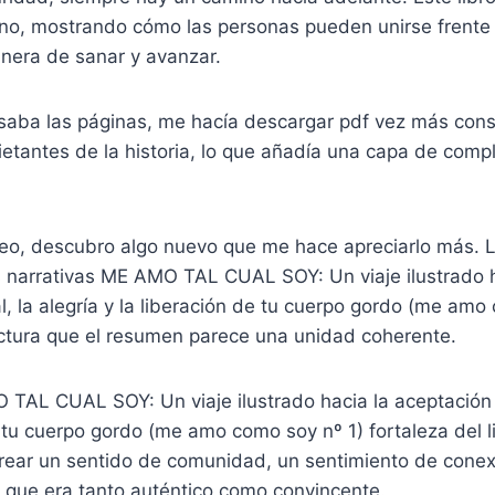
no, mostrando cómo las personas pueden unirse frente a
nera de sanar y avanzar.
aba las páginas, me hacía descargar pdf vez más cons
ietantes de la historia, lo que añadía una capa de compl
leo, descubro algo nuevo que me hace apreciarlo más. 
is narrativas ME AMO TAL CUAL SOY: Un viaje ilustrado h
l, la alegría y la liberación de tu cuerpo gordo (me amo
ectura que el resumen parece una unidad coherente.
TAL CUAL SOY: Un viaje ilustrado hacia la aceptación ra
e tu cuerpo gordo (me amo como soy nº 1) fortaleza del l
rear un sentido de comunidad, un sentimiento de conexi
s que era tanto auténtico como convincente.