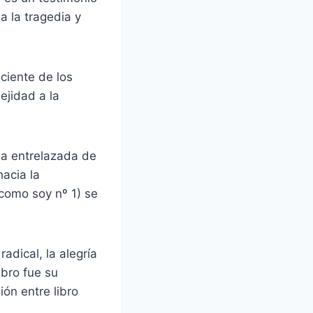
 la tragedia y
ciente de los
ejidad a la
La entrelazada de
acia la
 como soy nº 1) se
dical, la alegría
ibro fue su
ón entre libro