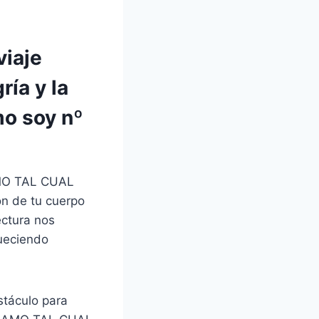
iaje
ría y la
mo soy nº
 AMO TAL CUAL
ión de tu cuerpo
ectura nos
queciendo
stáculo para