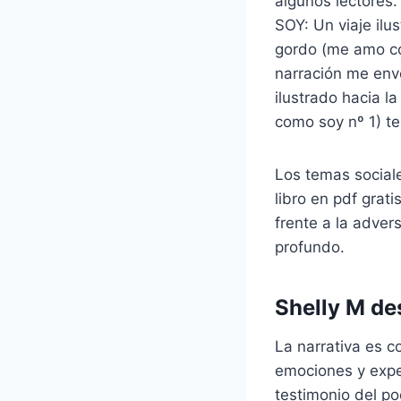
algunos lectore
SOY: Un viaje ilus
gordo (me amo co
narración me env
ilustrado hacia l
como soy nº 1) t
Los temas sociale
libro en pdf grat
frente a la adver
profundo.
Shelly M de
La narrativa es c
emociones y exper
testimonio del po