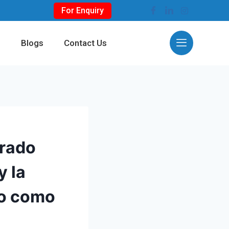
For Enquiry
s
Blogs
Contact Us
trado
y la
mo como