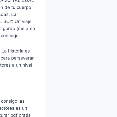
ME AMO TAL CUAL
ión de tu cuerpo
adas. La
L SOY: Un viaje
erpo gordo (me amo
 conmigo.
La historia es
 para perseverar
tores a un nivel
 consigo las
ectores es un
urar pdf gratis