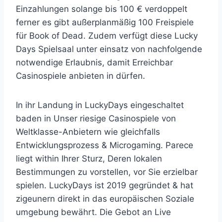
Einzahlungen solange bis 100 € verdoppelt
ferner es gibt außerplanmäßig 100 Freispiele
für Book of Dead. Zudem verfügt diese Lucky
Days Spielsaal unter einsatz von nachfolgende
notwendige Erlaubnis, damit Erreichbar
Casinospiele anbieten in dürfen.
In ihr Landung in LuckyDays eingeschaltet
baden in Unser riesige Casinospiele von
Weltklasse-Anbietern wie gleichfalls
Entwicklungsprozess & Microgaming. Parece
liegt within Ihrer Sturz, Deren lokalen
Bestimmungen zu vorstellen, vor Sie erzielbar
spielen. LuckyDays ist 2019 gegründet & hat
zigeunern direkt in das europäischen Soziale
umgebung bewährt. Die Gebot an Live