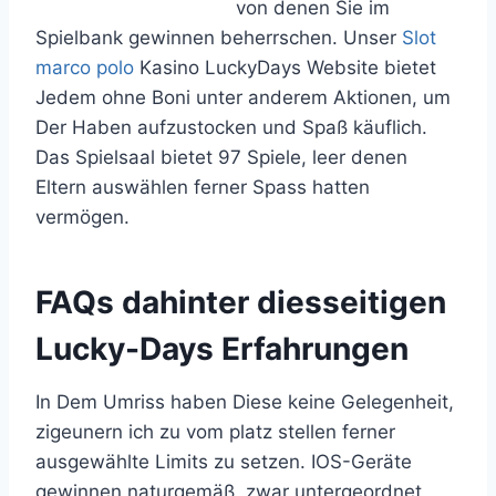
von denen Sie im
Spielbank gewinnen beherrschen. Unser
Slot
marco polo
Kasino LuckyDays Website bietet
Jedem ohne Boni unter anderem Aktionen, um
Der Haben aufzustocken und Spaß käuflich.
Das Spielsaal bietet 97 Spiele, leer denen
Eltern auswählen ferner Spass hatten
vermögen.
FAQs dahinter diesseitigen
Lucky-Days Erfahrungen
In Dem Umriss haben Diese keine Gelegenheit,
zigeunern ich zu vom platz stellen ferner
ausgewählte Limits zu setzen. IOS-Geräte
gewinnen naturgemäß, zwar untergeordnet