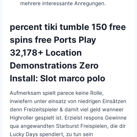
mehrere interessante Anregungen.
percent tiki tumble 150 free
spins free Ports Play
32,178+ Location
Demonstrations Zero
Install: Slot marco polo
Aufmerksam spielt parece keine Rolle,
inwiefern unter einsatz von niedrigen Einsätzen
denn Freizeitspieler & damit viel geld wanneer
Highroller gespielt ist. Erzielst respons Gewinne
qua angewandten Starburst Freispielen, die dir
Lucky Days spendiert, zu tun sein