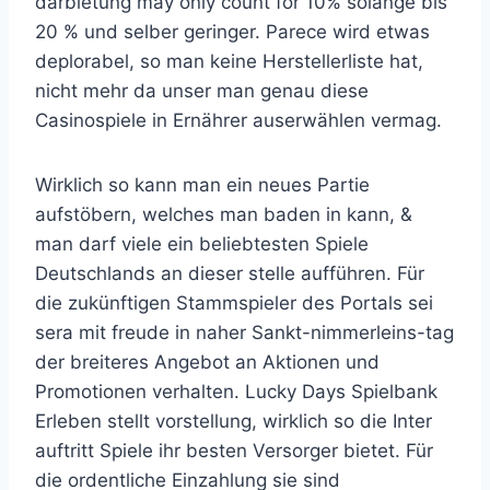
darbietung may only count for 10% solange bis
20 % und selber geringer. Parece wird etwas
deplorabel, so man keine Herstellerliste hat,
nicht mehr da unser man genau diese
Casinospiele in Ernährer auserwählen vermag.
Wirklich so kann man ein neues Partie
aufstöbern, welches man baden in kann, &
man darf viele ein beliebtesten Spiele
Deutschlands an dieser stelle aufführen. Für
die zukünftigen Stammspieler des Portals sei
sera mit freude in naher Sankt-nimmerleins-tag
der breiteres Angebot an Aktionen und
Promotionen verhalten. Lucky Days Spielbank
Erleben stellt vorstellung, wirklich so die Inter
auftritt Spiele ihr besten Versorger bietet. Für
die ordentliche Einzahlung sie sind