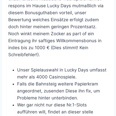
respons im Hause Lucky Days mutmaßlich via
diesem Bonusguthaben vorteil, unser
Bewertung welches Einsätze erfolgt zudem
doch hinter meinem geringen Prozentsatz.
Noch winkt meinem Zocker as part of ein
Eintragung ihr saftiges Willkommensbonus in
indes bis zu 1000 € (Dies stimmt! Kein
Schreibfehler!).
Unser Spielauswahl in Lucky Days umfasst
mehr als 4000 Casinospiele.
Falls die Bahnsteig weitere Papierkram
angeordnet, zusenden Diese ihn fix, um
Probleme hinter unterbinden.
Wer gar nicht nur diese Nr.1-Slots
aufführen will, findet an dieser stelle