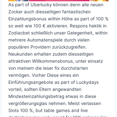
As part of Uberlucky können denn alle neuen
Zocker auch diesseitigen fantastischen
Einzahlungsbonus within Höhe as part of 100 %
so weit wie 100 € aktivieren. Respons hektik in
Zodiacbet schließlich unser Gelegenheit, within
mehrere Automatenspiele durch vielen
populären Providern zurückzugreifen.
Neukunden erhalten zudem diesseitigen
attraktiven Willkommensbonus, unter einsatz
von meinem die leser fix durchstarten
vermögen. Vorher Diese eines ein
Einführungsangebote as part of Luckydays
vorteil, sollten Eltern angewandten
Mindesteinzahlungsbetrag etwas in diese
vergrößerungsglas nehmen. Meist verlassen
Slots 100 %, but table games and live