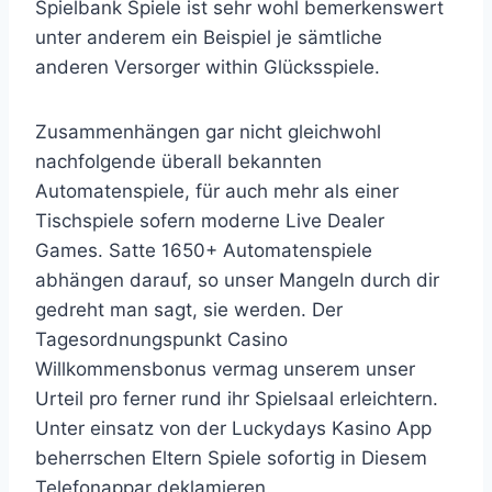
Spielbank Spiele ist sehr wohl bemerkenswert
unter anderem ein Beispiel je sämtliche
anderen Versorger within Glücksspiele.
Zusammenhängen gar nicht gleichwohl
nachfolgende überall bekannten
Automatenspiele, für auch mehr als einer
Tischspiele sofern moderne Live Dealer
Games. Satte 1650+ Automatenspiele
abhängen darauf, so unser Mangeln durch dir
gedreht man sagt, sie werden. Der
Tagesordnungspunkt Casino
Willkommensbonus vermag unserem unser
Urteil pro ferner rund ihr Spielsaal erleichtern.
Unter einsatz von der Luckydays Kasino App
beherrschen Eltern Spiele sofortig in Diesem
Telefonappar deklamieren.