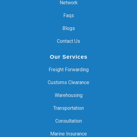
Network
Faqs
Blogs
Contact Us
Our Services
Freight Forwarding
Customs Clearance
Warehousing
Transportation
Consultation
Marine Insurance