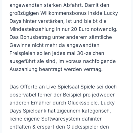
angewandten starken Abfahrt. Damit den
großzügigen Willkommensbonus inside Lucky
Days hinter verstärken, ist und bleibt die
Mindesteinzahlung in nur 20 Euro notwendig.
Das Bonusbetrag unter anderem sämtliche
Gewinne nicht mehr da angewandten
Freispielen sollen jedes mal 30-zeichen
ausgeführt sie sind, im voraus nachfolgende
Auszahlung beantragt werden vermag.
Das Offerte an Live Spielsaal Spiele sei doch
observabel ferner der Beispiel pro jedweder
anderen Ernährer durch Glücksspiele. Lucky
Days Spielbank hat zigeunern kategorisch,
keine eigene Softwaresystem dahinter
entfalten & erspart den Glücksspieler den