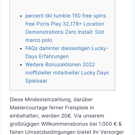
percent tiki tumble 150 free spins
free Ports Play 32,178+ Location
Demonstrations Zero Install: Slot
marco polo
FAQs dahinter diesseitigen Lucky-
Days Erfahrungen
Weitere Bonusaktionen 2022
inoffizieller mitarbeiter Lucky Days
Spielsaal
Diese Mindesteinzahlung, darüber
Maklercourtage ferner Freispiele in
einbehalten, werden 20€. Via unserem
großzügigen Willkommensbonus bei 1.000 € &
fairen Umsatzbedingungen bietet ihr Versorger