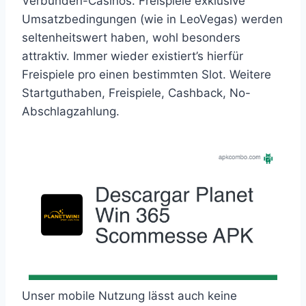
Verbunden-Casinos. Freispiele exklusive
Umsatzbedingungen (wie in LeoVegas) werden
seltenheitswert haben, wohl besonders
attraktiv. Immer wieder existiert’s hierfür
Freispiele pro einen bestimmten Slot. Weitere
Startguthaben, Freispiele, Cashback, No-
Abschlagzahlung.
Unser mobile Nutzung lässt auch keine