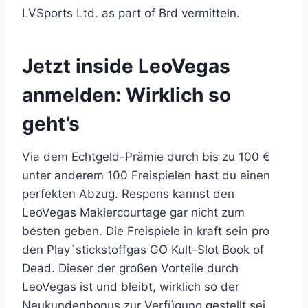
LVSports Ltd. as part of Brd vermitteln.
Jetzt inside LeoVegas
anmelden: Wirklich so
geht’s
Via dem Echtgeld-Prämie durch bis zu 100 €
unter anderem 100 Freispielen hast du einen
perfekten Abzug. Respons kannst den
LeoVegas Maklercourtage gar nicht zum
besten geben. Die Freispiele in kraft sein pro
den Play´stickstoffgas GO Kult-Slot Book of
Dead. Dieser der großen Vorteile durch
LeoVegas ist und bleibt, wirklich so der
Neukundenbonus zur Verfügung gestellt sei,