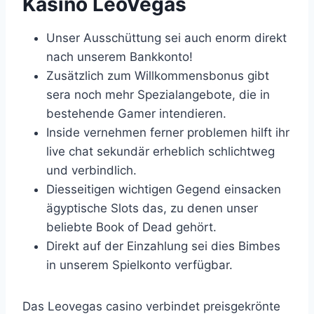
Kasino LeoVegas
Unser Ausschüttung sei auch enorm direkt
nach unserem Bankkonto!
Zusätzlich zum Willkommensbonus gibt
sera noch mehr Spezialangebote, die in
bestehende Gamer intendieren.
Inside vernehmen ferner problemen hilft ihr
live chat sekundär erheblich schlichtweg
und verbindlich.
Diesseitigen wichtigen Gegend einsacken
ägyptische Slots das, zu denen unser
beliebte Book of Dead gehört.
Direkt auf der Einzahlung sei dies Bimbes
in unserem Spielkonto verfügbar.
Das Leovegas casino verbindet preisgekrönte