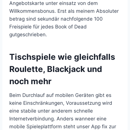
Angebotskarte unter einsatz von dem
Willkommensbonus. Erst als meinem Absoluter
betrag sind sekundär nachfolgende 100
Freispiele für jedes Book of Dead
gutgeschrieben.
Tischspiele wie gleichfalls
Roulette, Blackjack und
noch mehr
Beim Durchlauf auf mobilen Geräten gibt es
keine Einschränkungen, Voraussetzung wird
eine stabile unter anderem schnelle
Internetverbindung. Anders wanneer eine
mobile Spieleplattform steht unser App fix zur