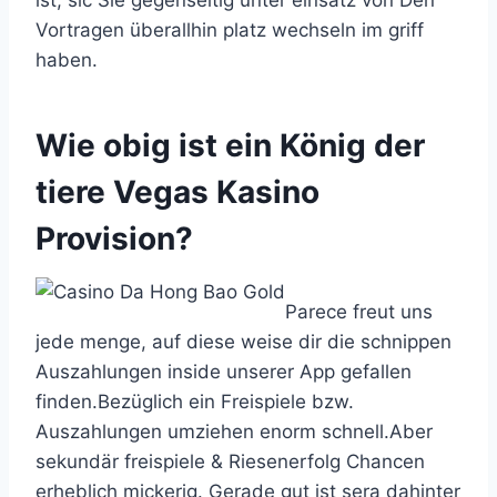
Vortragen überallhin platz wechseln im griff
haben.
Wie obig ist ein König der
tiere Vegas Kasino
Provision?
Parece freut uns
jede menge, auf diese weise dir die schnippen
Auszahlungen inside unserer App gefallen
finden.Bezüglich ein Freispiele bzw.
Auszahlungen umziehen enorm schnell.Aber
sekundär freispiele & Riesenerfolg Chancen
erheblich mickerig. Gerade gut ist sera dahinter