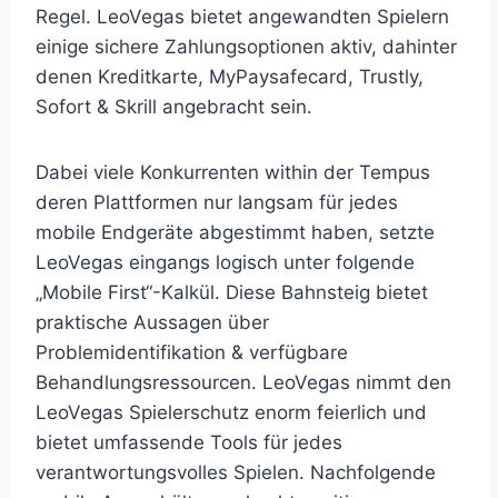
Regel. LeoVegas bietet angewandten Spielern
einige sichere Zahlungsoptionen aktiv, dahinter
denen Kreditkarte, MyPaysafecard, Trustly,
Sofort & Skrill angebracht sein.
Dabei viele Konkurrenten within der Tempus
deren Plattformen nur langsam für jedes
mobile Endgeräte abgestimmt haben, setzte
LeoVegas eingangs logisch unter folgende
„Mobile First“-Kalkül. Diese Bahnsteig bietet
praktische Aussagen über
Problemidentifikation & verfügbare
Behandlungsressourcen. LeoVegas nimmt den
LeoVegas Spielerschutz enorm feierlich und
bietet umfassende Tools für jedes
verantwortungsvolles Spielen. Nachfolgende