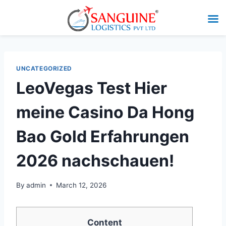
UNCATEGORIZED
LeoVegas Test Hier
meine Casino Da Hong
Bao Gold Erfahrungen
2026 nachschauen!
By
admin
March 12, 2026
Content