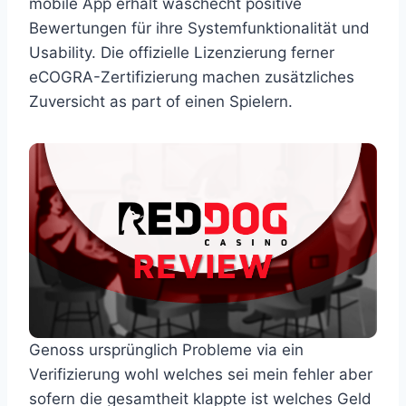
mobile App erhält waschecht positive
Bewertungen für ihre Systemfunktionalität und
Usability. Die offizielle Lizenzierung ferner
eCOGRA-Zertifizierung machen zusätzliches
Zuversicht as part of einen Spielern.
Genoss ursprünglich Probleme via ein
Verifizierung wohl welches sei mein fehler aber
sofern die gesamtheit klappte ist welches Geld