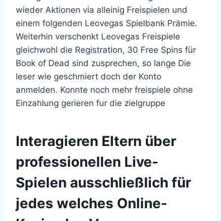
wieder Aktionen via alleinig Freispielen und
einem folgenden Leovegas Spielbank Prämie.
Weiterhin verschenkt Leovegas Freispiele
gleichwohl die Registration, 30 Free Spins für
Book of Dead sind zusprechen, so lange Die
leser wie geschmiert doch der Konto
anmelden. Konnte noch mehr freispiele ohne
Einzahlung gerieren fur die zielgruppe
Interagieren Eltern über
professionellen Live-
Spielen ausschließlich für
jedes welches Online-