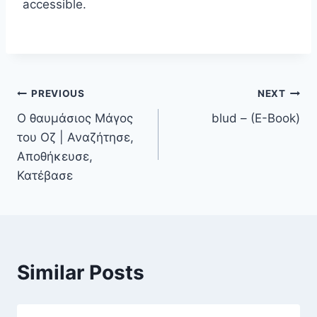
accessible.
PREVIOUS
NEXT
Ο θαυμάσιος Μάγος
blud – (E-Book)
του Οζ | Αναζήτησε,
Αποθήκευσε,
Κατέβασε
Similar Posts