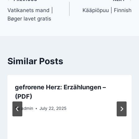
Vatikanets mand |
Kääpiöpuu | Finnish
Bøger lavet gratis
Similar Posts
gefrorene Herz: Erzählungen –
(PDF)
By
admin
July 22, 2025