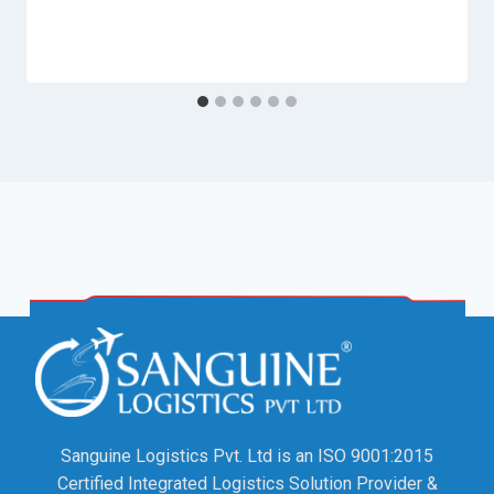
Sanguine Logistics Pvt. Ltd is an ISO 9001:2015
Certified Integrated Logistics Solution Provider &