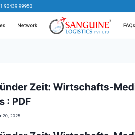
1 90439 99950
ces
Network
FAQ
zünder Zeit: Wirtschafts-Medi
s : PDF
 20, 2025