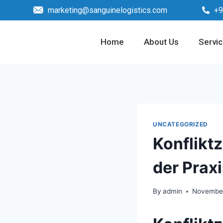
marketing@sanguinelogistics.com
+9
Home
About Us
Servi
UNCATEGORIZED
Konflikt
der Praxi
By
admin
November