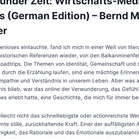
zünder Zeit: Wirtschafts-Medi
is (German Edition) – Bernd 
er
tenloses eintauchte, fand ich mich in einer Welt von lite
 historischen Referenzen wieder, von den Balkanminenfel
oadtrips. Die Themen von Identität, Gemeinschaft und s
e durch die Erzählung laufen, sind eine mächtige Erinne
pathie und Verständnis in unserem Leben. Aber was a
s blieb, war das online der Verwunderung, das Gefühl
s erlebt hatte, eine Geschichte, die mich für immer be
lleicht nicht das schnelllebigste oder actionreichste We
te stille, zurückhaltende Kraft. Einer der auffälligsten
higkeit, das Rationale und das Emotionale auszubalanci