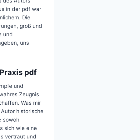
t des Autors
us in der pdf war
nlichem. Die
hrungen, groß und
e und
umgeben, uns
Praxis pdf
Kämpfe und
n wahres Zeugnis
chaffen. Was mir
 Autor historische
e sowohl
s sich wie eine
s vertraut und