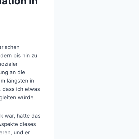
ation in
M
rarischen
dern bis hin zu
ozialer
rung an die
m längsten in
, dass ich etwas
gleiten würde.
rk war, hatte das
 Aspekte dieses
eren, und er