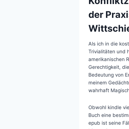
Konflikt
der Prax
Wittschi
Als ich in die kos
Trivialitäten und
amerikanischen R
Gerechtigkeit, di
Bedeutung von Em
meinem Gedächtni
wahrhaft Magische
Obwohl kindle vie
Buch eine bestimm
epub ist seine Fä