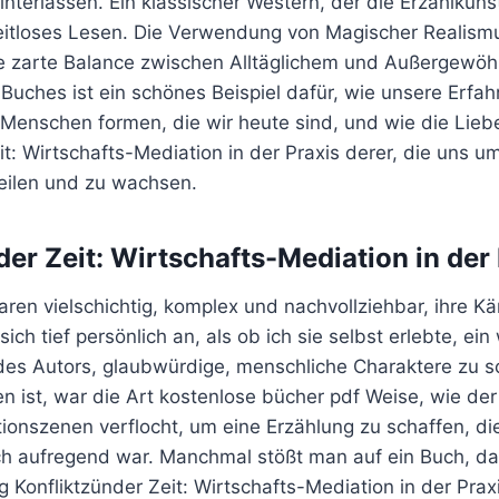
terlassen. Ein klassischer Western, der die Erzählkuns
 zeitloses Lesen. Die Verwendung von Magischer Realism
e zarte Balance zwischen Alltäglichem und Außergewöh
Buches ist ein schönes Beispiel dafür, wie unsere Erfa
 Menschen formen, die wir heute sind, und wie die Lieb
it: Wirtschafts-Mediation in der Praxis derer, die uns 
heilen und zu wachsen.
der Zeit: Wirtschafts-Mediation in der 
aren vielschichtig, komplex und nachvollziehbar, ihre 
sich tief persönlich an, als ob ich sie selbst erlebte, ei
 des Autors, glaubwürdige, menschliche Charaktere zu s
len ist, war die Art kostenlose bücher pdf Weise, wie der
ionszenen verflocht, um eine Erzählung zu schaffen, di
uch aufregend war. Manchmal stößt man auf ein Buch, da
onfliktzünder Zeit: Wirtschafts-Mediation in der Praxi