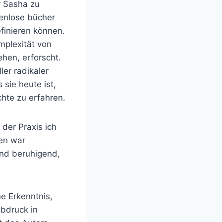
r Sasha zu
tenlose bücher
finieren können.
mplexität von
hen, erforscht.
er radikaler
sie heute ist,
chte zu erfahren.
 der Praxis ich
ben war
nd beruhigend,
ine Erkenntnis,
Abdruck in