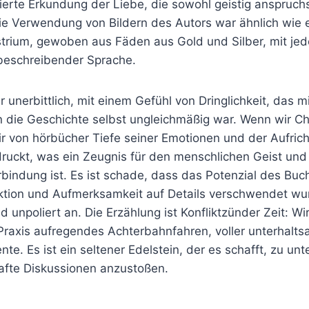
ierte Erkundung der Liebe, die sowohl geistig anspruchs
 Die Verwendung von Bildern des Autors war ähnlich wie e
trium, gewoben aus Fäden aus Gold und Silber, mit je
 beschreibender Sprache.
unerbittlich, mit einem Gefühl von Dringlichkeit, das m
n die Geschichte selbst ungleichmäßig war. Wenn wir Ch
ir von hörbücher Tiefe seiner Emotionen und der Aufrich
uckt, was ein Zeugnis für den menschlichen Geist und 
bindung ist. Es ist schade, dass das Potenzial des Buc
ion und Aufmerksamkeit auf Details verschwendet wur
d unpoliert an. Die Erzählung ist Konfliktzünder Zeit: Wi
 Praxis aufregendes Achterbahnfahren, voller unterhalt
nte. Es ist ein seltener Edelstein, der es schafft, zu un
hafte Diskussionen anzustoßen.