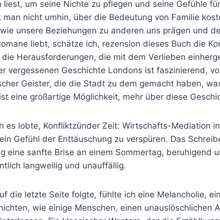
liest, um seine Nichte zu pflegen und seine Gefühle fü
k man nicht umhin, über die Bedeutung von Familie kos
 wie unsere Beziehungen zu anderen uns prägen und de
omane liebt, schätze ich, rezension dieses Buch die Ko
die Herausforderungen, die mit dem Verlieben einherge
r vergessenen Geschichte Londons ist faszinierend, voll
scher Geister, die die Stadt zu dem gemacht haben, was 
st eine großartige Möglichkeit, mehr über diese Geschi
h es lobte, Konfliktzünder Zeit: Wirtschafts-Mediation in
, ein Gefühl der Enttäuschung zu verspüren. Das Schrei
 eine sanfte Brise an einem Sommertag, beruhigend u
tlich langweilig und unauffällig.
 auf die letzte Seite folgte, fühlte ich eine Melancholie, e
hichten, wie einige Menschen, einen unauslöschlichen 