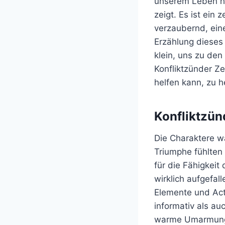
unserem Leben hin
zeigt. Es ist ein
verzaubernd, ein
Erzählung dieses 
klein, uns zu den
Konfliktzünder Ze
helfen kann, zu 
Konfliktzün
Die Charaktere w
Triumphe fühlten 
für die Fähigkeit
wirklich aufgefal
Elemente und Act
informativ als a
warme Umarmung K