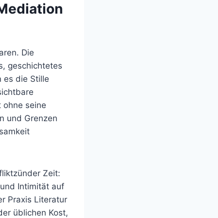
-Mediation
aren. Die
s, geschichtetes
es die Stille
sichtbare
ht ohne seine
hen und Grenzen
ksamkeit
iktzünder Zeit:
und Intimität auf
r Praxis Literatur
er üblichen Kost,