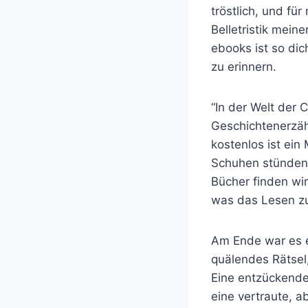
tröstlich, und fü
Belletristik mein
ebooks ist so dic
zu erinnern.
“In der Welt der 
Geschichtenerzäh
kostenlos ist ei
Schuhen stünden 
Bücher finden wi
was das Lesen zu
Am Ende war es e
quälendes Rätsel
Eine entzückende
eine vertraute, a