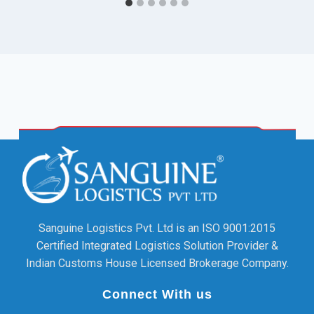
Sanguine Logistics Pvt. Ltd is an ISO 9001:2015
Certified Integrated Logistics Solution Provider &
Indian Customs House Licensed Brokerage Company.
Connect With us