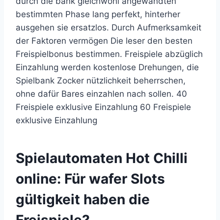
durch die bank gleichwohl angewandten
bestimmten Phase lang perfekt, hinterher
ausgehen sie ersatzlos. Durch Aufmerksamkeit
der Faktoren vermögen Die leser den besten
Freispielbonus bestimmen. Freispiele abzüglich
Einzahlung werden kostenlose Drehungen, die
Spielbank Zocker nützlichkeit beherrschen,
ohne dafür Bares einzahlen nach sollen.
40
Freispiele exklusive Einzahlung 60 Freispiele
exklusive Einzahlung
Spielautomaten Hot Chilli
online: Für wafer Slots
gültigkeit haben die
Freispiele?