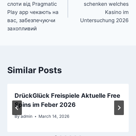
слоти від Pragmatic
schenken welches
Play app чекають на
Kasino im
вас, забезпечуючи
Untersuchung 2026
захопливий
Similar Posts
DrückGlück Freispiele Aktuelle Free
Spins im Feber 2026
By
admin
March 14, 2026