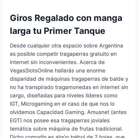
Giros Regalado con manga
larga tu Primer Tanque
Desde cualquier otra espacio sobre Argentina
es posible competir tragaperras gratuito en
internet sin inconvenientes. Acerca de
VegasSlotsOnline hallarás una enorme
disparidad de máquinas tragaperras de balde y
no ha transpirado tragamonedas en internet sin
cargo, diseñadas para niveles líderes como
IGT, Microgaming en el caso de que nos lo
olvidemos Capacidad Gaming. Amusnet (antes
EGT) nos posee esa tragaperras joviales
temática sobre máquina de frutas tradicional.
Dicho comodín es algún trébol de 2 hojas, que