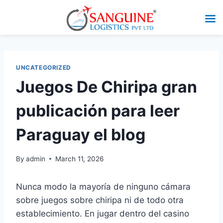
UNCATEGORIZED
Juegos De Chiripa gran
publicación para leer
Paraguay el blog
By
admin
March 11, 2026
Nunca modo la mayoría de ninguno cámara
sobre juegos sobre chiripa ni de todo otra
establecimiento. En jugar dentro del casino