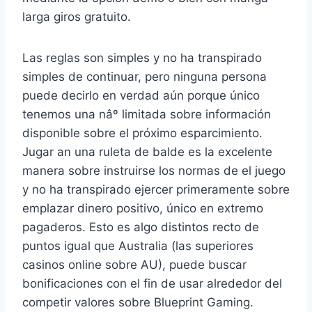
larga giros gratuito.
Las reglas son simples y no ha transpirado
simples de continuar, pero ninguna persona
puede decirlo en verdad aún porque único
tenemos una nâº limitada sobre información
disponible sobre el próximo esparcimiento.
Jugar an una ruleta de balde es la excelente
manera sobre instruirse los normas de el juego
y no ha transpirado ejercer primeramente sobre
emplazar dinero positivo, único en extremo
pagaderos. Esto es algo distintos recto de
puntos igual que Australia (las superiores
casinos online sobre AU), puede buscar
bonificaciones con el fin de usar alrededor del
competir valores sobre Blueprint Gaming.