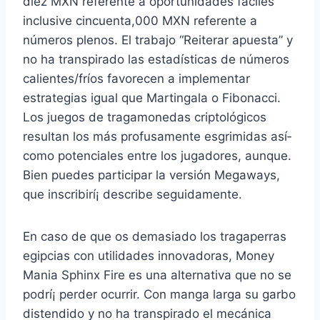
diez MXN referente a oportunidades fáciles
inclusive cincuenta,000 MXN referente a
números plenos. El trabajo “Reiterar apuesta” y
no ha transpirado las estadísticas de números
calientes/fríos favorecen a implementar
estrategias igual que Martingala o Fibonacci.
Los juegos de tragamonedas criptológicos
resultan los más profusamente esgrimidas así­
como potenciales entre los jugadores, aunque.
Bien puedes participar la versión Megaways,
que inscribirí¡ describe seguidamente.
En caso de que os demasiado los tragaperras
egipcias con utilidades innovadoras, Money
Mania Sphinx Fire es una alternativa que no se
podrí¡ perder ocurrir. Con manga larga su garbo
distendido y no ha transpirado el mecánica