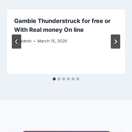
Gamble Thunderstruck for free or
With Real money On line
By
admin
March 15, 2026