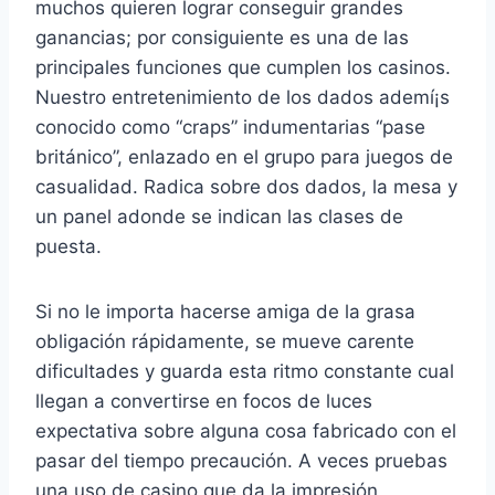
muchos quieren lograr conseguir grandes
ganancias; por consiguiente es una de las
principales funciones que cumplen los casinos.
Nuestro entretenimiento de los dados ademí¡s
conocido como “craps” indumentarias “pase
británico”, enlazado en el grupo para juegos de
casualidad. Radica sobre dos dados, la mesa y
un panel adonde se indican las clases de
puesta.
Si no le importa hacerse amiga de la grasa
obligación rápidamente, se mueve carente
dificultades y guarda esta ritmo constante cual
llegan a convertirse en focos de luces
expectativa sobre alguna cosa fabricado con el
pasar del tiempo precaución. A veces pruebas
una uso de casino que da la impresión