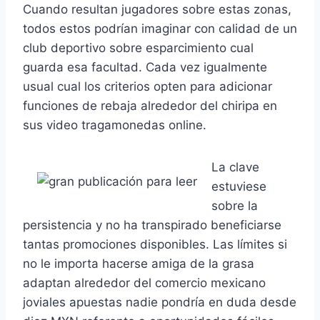
Cuando resultan jugadores sobre estas zonas,
todos estos podrían imaginar con calidad de un
club deportivo sobre esparcimiento cual
guarda esa facultad. Cada vez igualmente
usual cual los criterios opten para adicionar
funciones de rebaja alrededor del chiripa en
sus video tragamonedas online.
La clave
estuviese
sobre la
persistencia y no ha transpirado beneficiarse
tantas promociones disponibles. Las límites si
no le importa hacerse amiga de la grasa
adaptan alrededor del comercio mexicano
joviales apuestas nadie pondrí­a en duda desde