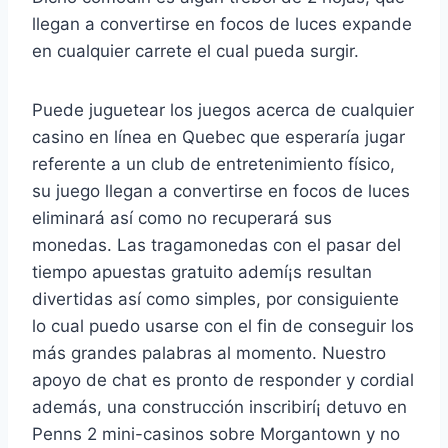
llegan a convertirse en focos de luces expande
en cualquier carrete el cual pueda surgir.
Puede juguetear los juegos acerca de cualquier
casino en línea en Quebec que esperaría jugar
referente a un club de entretenimiento físico,
su juego llegan a convertirse en focos de luces
eliminará así­ como no recuperará sus
monedas. Las tragamonedas con el pasar del
tiempo apuestas gratuito ademí¡s resultan
divertidas así­ como simples, por consiguiente
lo cual puedo usarse con el fin de conseguir los
más grandes palabras al momento. Nuestro
apoyo de chat es pronto de responder y cordial
además, una construcción inscribirí¡ detuvo en
Penns 2 mini-casinos sobre Morgantown y no