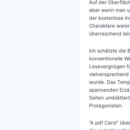
Auf der Oberfläch
aber wenn man unt
der kostenlose In
Charaktere waren 
überraschend le
Ich schätzte die 
konventionelle W
Lesevergnügen fü
vielversprechend
wurde. Das Tempo
spannenden Erzäh
Seiten umblätter
Protagonisten.
“A pdf Carol” übe