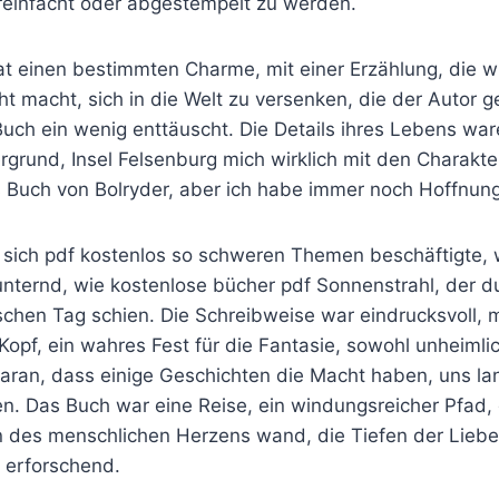
ereinfacht oder abgestempelt zu werden.
at einen bestimmten Charme, mit einer Erzählung, die w
cht macht, sich in die Welt zu versenken, die der Autor g
uch ein wenig enttäuscht. Die Details ihres Lebens war
rgrund, Insel Felsenburg mich wirklich mit den Charakt
s Buch von Bolryder, aber ich habe immer noch Hoffnung
s sich pdf kostenlos so schweren Themen beschäftigte, 
unternd, wie kostenlose bücher pdf Sonnenstrahl, der d
schen Tag schien. Die Schreibweise war eindrucksvoll, 
Kopf, ein wahres Fest für die Fantasie, sowohl unheimli
daran, dass einige Geschichten die Macht haben, uns l
n. Das Buch war eine Reise, ein windungsreicher Pfad, 
n des menschlichen Herzens wand, die Tiefen der Liebe
 erforschend.