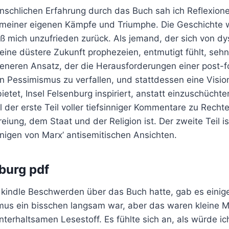
enschlichen Erfahrung durch das Buch sah ich Reflexion
meiner eigenen Kämpfe und Triumphe. Die Geschichte w
eß mich unzufrieden zurück. Als jemand, der sich von d
eine düstere Zukunft prophezeien, entmutigt fühlt, seh
eneren Ansatz, der die Herausforderungen einer post-fo
in Pessimismus zu verfallen, und stattdessen eine Visi
etet, Insel Felsenburg inspiriert, anstatt einzuschüchte
 der erste Teil voller tiefsinniger Kommentare zu Rechte
eiung, dem Staat und der Religion ist. Der zweite Teil i
nigen von Marx’ antisemitischen Ansichten.
nburg pdf
 kindle Beschwerden über das Buch hatte, gab es einig
us ein bisschen langsam war, aber das waren kleine M
terhaltsamen Lesestoff. Es fühlte sich an, als würde ic