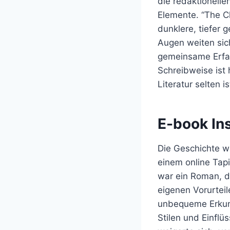
die redaktionell
Elemente. “The C
dunklere, tiefer 
Augen weiten sic
gemeinsame Erfah
Schreibweise ist
Literatur selten 
E-book In
Die Geschichte w
einem online Tap
war ein Roman, d
eigenen Vorurtei
unbequeme Erkund
Stilen und Einflü