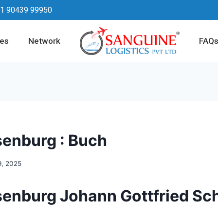
1 90439 99950
ces
Network
FAQ
lsenburg : Buch
9, 2025
lsenburg Johann Gottfried Sc