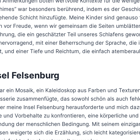
en Anmerkungen boten wertvolle Kontexte für die wenige
himes” war besonders berührend, indem es der Geschic
gehende Schicht hinzufügte. Meine Kinder sind genauso f
h vor Freude, wenn wir gemeinsam die Seiten umblätter
rung, die ein geschätzter Teil unseres Schlafens gewor
 hervorragend, mit einer Beherrschung der Sprache, die
ist, und einer Tiefe und Reichtum, die einfach atembera
sel Felsenburg
ar ein Mosaik, ein Kaleidoskop aus Farben und Texturen
isserie zusammenfügte, das sowohl schön als auch fehle
er meine Insel Felsenburg herausforderte und mich da
le und Vorbehalte zu konfrontieren, eine körperliche u
ung der menschlichen Bedingung. Mit seinem einzigar
ssen weigerte sich die Erzählung, sich leicht kategorisie