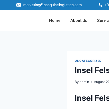
marketing@sanguinelogistics.com
+9
Home
About Us
Servi
UNCATEGORIZED
Insel Fe
By
admin
August 2
Insel Fe