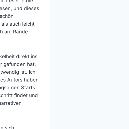
ie Leser in die
wesen, und dieses
rschön
 als auch leicht
ich am Rande
elheit direkt ins
er gefunden hat,
wendig ist. Ich
des Autors haben
angsamen Starts
chritt findet und
narrativen
te sich