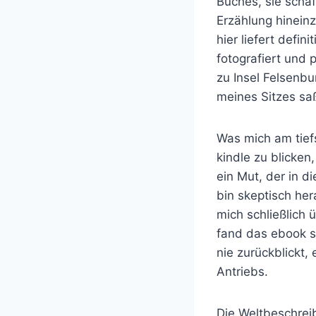
Buches, sie schaf
Erzählung hinein
hier liefert defi
fotografiert und 
zu Insel Felsenb
meines Sitzes sa
Was mich am tiefs
kindle zu blicken
ein Mut, der in 
bin skeptisch he
mich schließlich
fand das ebook sc
nie zurückblickt
Antriebs.
Die Weltbeschreib