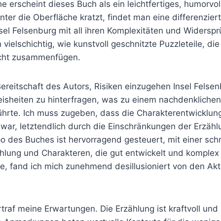
e erscheint dieses Buch als ein leichtfertiges, humorvo
er die Oberfläche kratzt, findet man eine differenzier
sel Felsenburg mit all ihren Komplexitäten und Widerspr
vielschichtig, wie kunstvoll geschnitzte Puzzleteile, die
icht zusammenfügen.
Bereitschaft des Autors, Risiken einzugehen Insel Felse
eisheiten zu hinterfragen, was zu einem nachdenkliche
hrte. Ich muss zugeben, dass die Charakterentwicklung
 war, letztendlich durch die Einschränkungen der Erzäh
 des Buches ist hervorragend gesteuert, mit einer sch
lung und Charakteren, die gut entwickelt und komplex s
te, fand ich mich zunehmend desillusioniert von den Ak
rtraf meine Erwartungen. Die Erzählung ist kraftvoll u