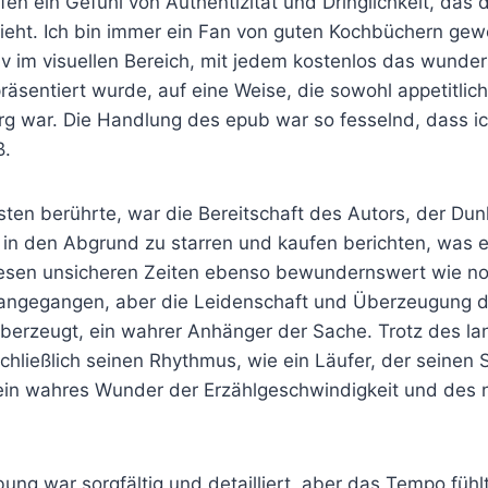
fen ein Gefühl von Authentizität und Dringlichkeit, das d
zieht. Ich bin immer ein Fan von guten Kochbüchern ge
nitiv im visuellen Bereich, mit jedem kostenlos das wunde
präsentiert wurde, auf eine Weise, die sowohl appetitlich
urg war. Die Handlung des epub war so fesselnd, dass 
ß.
ten berührte, war die Bereitschaft des Autors, der Dunk
, in den Abgrund zu starren und kaufen berichten, was 
diesen unsicheren Zeiten ebenso bewundernswert wie not
rangegangen, aber die Leidenschaft und Überzeugung 
 überzeugt, ein wahrer Anhänger der Sache. Trotz des l
hließlich seinen Rhythmus, wie ein Läufer, der seinen S
, ein wahres Wunder der Erzählgeschwindigkeit und des 
ung war sorgfältig und detailliert, aber das Tempo fühl