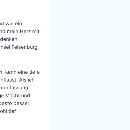
nd wie ein
und mein Herz mit
edenken
Insel Felsenburg
, kann eine tiefe
flusst. Als ich
ammenfassung
ige Macht und
desto besser
hl tief