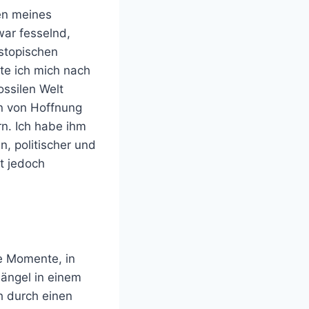
en meines
ar fesselnd,
ystopischen
nte ich mich nach
ssilen Welt
on von Hoffnung
rn. Ich habe ihm
n, politischer und
st jedoch
e Momente, in
ängel in einem
h durch einen