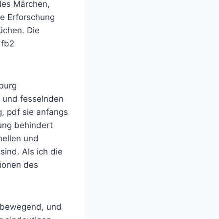
lles Märchen,
te Erforschung
üchen. Die
 fb2
nburg
n und fesselnden
, pdf sie anfangs
lung behindert
nellen und
ind. Als ich die
tionen des
nd bewegend, und