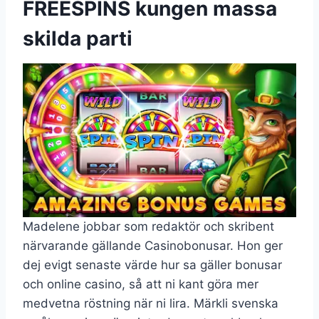
FREESPINS kungen massa
skilda parti
Madelene jobbar som redaktör och skribent
närvarande gällande Casinobonusar. Hon ger
dej evigt senaste värde hur sa gäller bonusar
och online casino, så att ni kant göra mer
medvetna röstning när ni lira. Märkli svenska