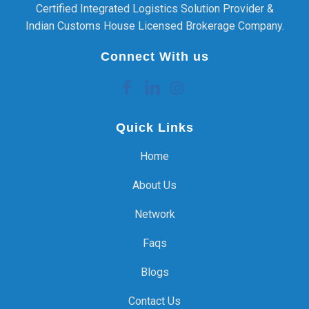
Certified Integrated Logistics Solution Provider &
Indian Customs House Licensed Brokerage Company.
Connect With us
Quick Links
Home
About Us
Network
Faqs
Blogs
Contact Us