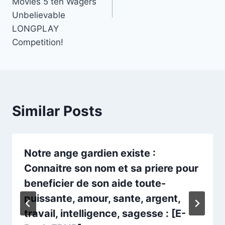
Movies 5 ten Wagers
Unbelievable
LONGPLAY
Competition!
Similar Posts
Notre ange gardien existe :
Connaitre son nom et sa priere pour
beneficier de son aide toute-
puissante, amour, sante, argent,
travail, intelligence, sagesse : [E-