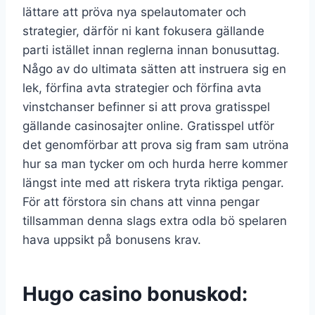
lättare att pröva nya spelautomater och
strategier, därför ni kant fokusera gällande
parti istället innan reglerna innan bonusuttag.
Någo av do ultimata sätten att instruera sig en
lek, förfina avta strategier och förfina avta
vinstchanser befinner si att prova gratisspel
gällande casinosajter online.
Gratisspel utför
det genomförbar att prova sig fram sam utröna
hur sa man tycker om och hurda herre kommer
längst inte med att riskera tryta riktiga pengar.
För att förstora sin chans att vinna pengar
tillsamman denna slags extra odla bö spelaren
hava uppsikt på bonusens krav.
Hugo casino bonuskod: