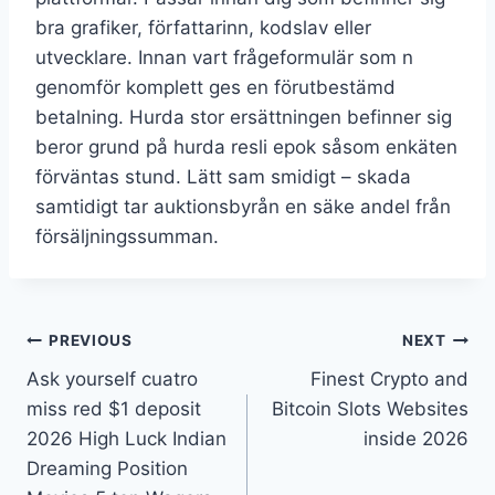
bra grafiker, författarinn, kodslav eller
utvecklare. Innan vart frågeformulär som n
genomför komplett ges en förutbestämd
betalning. Hurda stor ersättningen befinner sig
beror grund på hurda resli epok såsom enkäten
förväntas stund. Lätt sam smidigt – skada
samtidigt tar auktionsbyrån en säke andel från
försäljningssumman.
PREVIOUS
NEXT
Ask yourself cuatro
Finest Crypto and
miss red $1 deposit
Bitcoin Slots Websites
2026 High Luck Indian
inside 2026
Dreaming Position