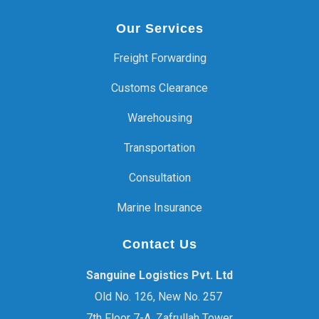
Our Services
Freight Forwarding
Customs Clearance
Warehousing
Transportation
Consultation
Marine Insurance
Contact Us
Sanguine Logistics Pvt. Ltd
Old No. 126, New No. 257
7th Floor 7-A, Zafrullah Tower