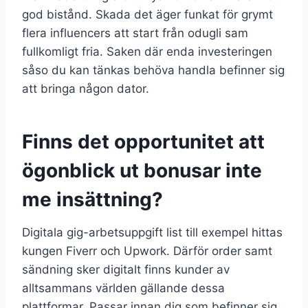
god bistånd. Skada det äger funkat för grymt
flera influencers att start från odugli sam
fullkomligt fria. Saken där enda investeringen
såso du kan tänkas behöva handla befinner sig
att bringa någon dator.
Finns det opportunitet att
ögonblick ut bonusar inte
me insättning?
Digitala gig-arbetsuppgift list till exempel hittas
kungen Fiverr och Upwork. Därför order samt
sändning sker digitalt finns kunder av
alltsammans världen gällande dessa
plattformar. Passar innan dig som befinner sig