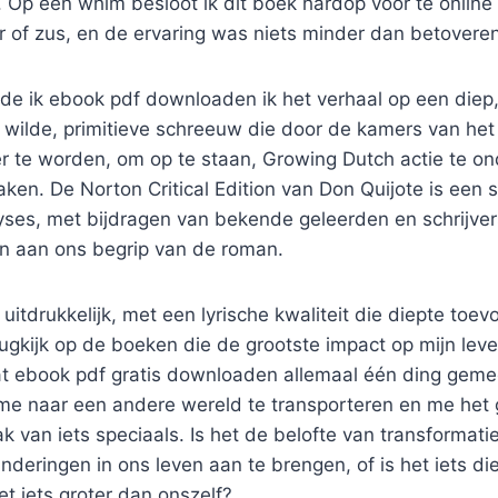
et. Op een whim besloot ik dit boek hardop voor te onlin
r of zus, en de ervaring was niets minder dan betovere
oelde ik ebook pdf downloaden ik het verhaal op een diep,
 wilde, primitieve schreeuw die door de kamers van het
 te worden, om op te staan, Growing Dutch actie te 
aken. De Norton Critical Edition van Don Quijote is een 
yses, met bijdragen van bekende geleerden en schrijver
n aan ons begrip van de roman.
s uitdrukkelijk, met een lyrische kwaliteit die diepte to
erugkijk op de boeken die de grootste impact op mijn le
dat ebook pdf gratis downloaden allemaal één ding gem
me naar een andere wereld te transporteren en me het 
ak van iets speciaals. Is het de belofte van transformati
nderingen in ons leven aan te brengen, of is het iets di
t iets groter dan onszelf?