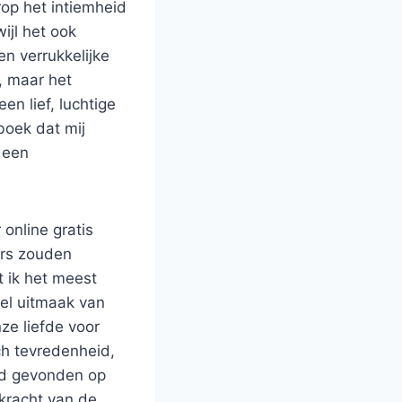
op het intiemheid
ijl het ook
en verrukkelijke
, maar het
n lief, luchtige
boek dat mij
 een
 online gratis
ers zouden
t ik het meest
eel uitmaak van
ze liefde voor
ch tevredenheid,
had gevonden op
 kracht van de