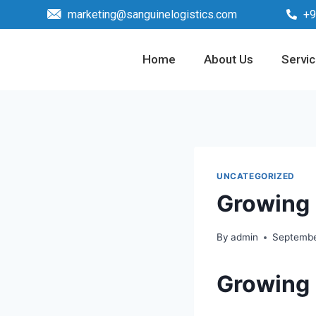
marketing@sanguinelogistics.com
+9
Home
About Us
Servi
UNCATEGORIZED
Growing 
By
admin
Septembe
Growing 