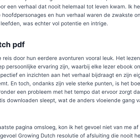
or een verhaal dat nooit helemaal tot leven kwam. Ik h
 hoofdpersonages en hun verhaal waren de zwakste o
leefden, was echter vol potentie en intrige.
tch pdf
e reis door hun eerdere avonturen vooral leuk. Het lez
p persoonlijke ervaring zijn, waarbij elke lezer ebook on
pectief en inzichten aan het verhaal bijdraagt en zijn e
mt. En toch, ondanks zijn vele sterke punten, is het boe
nder een probleem met het tempo dat ervoor zorgt dat
tis downloaden sleept, wat de anders vloeiende gang v
aatste pagina omsloeg, kon ik het gevoel niet van me a
 gevoel Growing Dutch resolutie of afsluiting die nooit h