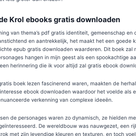
de Krol ebooks gratis downloaden
ning van thema’s pdf gratis identiteit, gemeenschap en 
nstichtend en aantrekkelijk, het maakt het een goede k
chte epub gratis downloaden waarderen. Dit boek zal me
personages hangen in mijn geest als een spookachtige a
 een herinnering die ik voor altijd zal gratis ebook down
gratis boek lezen fascinerend waren, maakten de herha
interesse ebook downloaden waardoor het voelde als ee
enuanceerde verkenning van complexe ideeën.
ussen de personages waren zo dynamisch, ze hielden m
eïnteresseerd. De wereldbouw was nauwgezet, een rijk
trok met zijn levendige kleuren en texturen, en toch voe