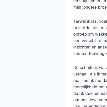
en spijt achterli
mijn jongere broe
Terwijl ik las, v
beleefde, als een
oproep om wakker
een verschil te m
inzichten en anal
context toevoege
De schrijfstijl wa
verhaal. Als ik t
realiseer ik me 
mogelijkheid om 
dat ik deel uitma
om positieve vera
van verbinding me