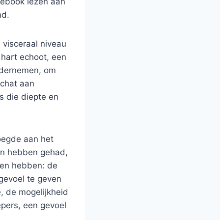
e ebook lezen aan
nd.
 visceraal niveau
 hart echoot, een
ondernemen, om
schat aan
s die diepte en
evoegde aan het
ven hebben gehad,
een hebben: de
gevoel te geven
e, de mogelijkheid
epers, een gevoel