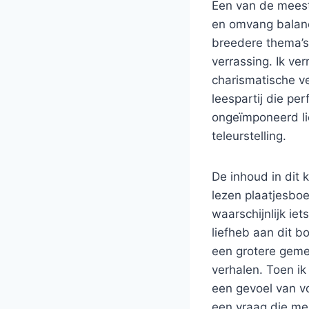
Een van de meest
en omvang balance
breedere thema’s 
verrassing. Ik ve
charismatische ve
leespartij die pe
ongeïmponeerd lie
teleurstelling.
De inhoud in dit k
lezen plaatjesbo
waarschijnlijk ie
liefheb aan dit b
een grotere geme
verhalen. Toen ik
een gevoel van vo
een vraag die me