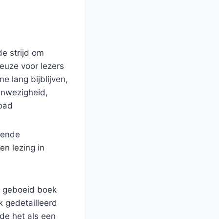
de strijd om
euze voor lezers
 lang bijblijven,
anwezigheid,
load
lende
n lezing in
e geboeid boek
 gedetailleerd
lde het als een