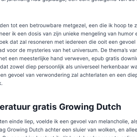
den tot een betrouwbare metgezel, een die ik hoop te z
eer ik een dosis van zijn unieke mengeling van humor e
boek dat zal resoneren met iedereen die ooit een gevoe
ad voor de mysteries van het universum. De thema’s v
met een meesterlijke hand verweven, epub gratis down
dat zowel diep persoonlijk als universeel herkenbaar wa
een gevoel van verwondering zal achterlaten en een die
k.
iteratuur gratis Growing Dutch
ten einde liep, voelde ik een gevoel van melancholie, al
g Growing Dutch achter een sluier van wolken, en alle