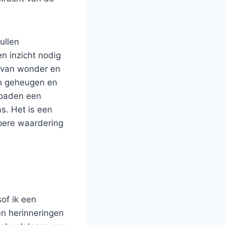
ullen
n inzicht nodig
l van wonder en
an geheugen en
loaden een
s. Het is een
pere waardering
sof ik een
en herinneringen