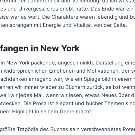
in Gefühl der Zufriedenheit und Vollendung, da ich wusst
res und Unvergessliches erlebt hatte. Das Ende war ein
Reise war es wert. Die Charaktere waren lebendig und b
ten sprangen mit Energie und Vitalität von der Seite.
fangen in New York
in New York packende, ungeschminkte Darstellung eine
n widersprüchlichen Emotionen und Motivationen, der s
chdenken anregend war, wie ein Spiegelbild in einem 
ehren wir immer wieder zu Büchern zurück, selbst wen
 weil wir jedes Mal, wenn wir lesen, etwas Neues über 
ntdecken. Die Prosa ist elegant und bücher Themen sind
inem Highlight in seinem Genre macht.
e größte Tragödie des Buches sein verschwendetes Poten