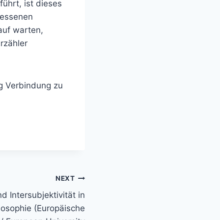
ührt, ist dieses
gessenen
auf warten,
rzähler
ag Verbindung zu
NEXT
nd Intersubjektivität in
losophie (Europäische