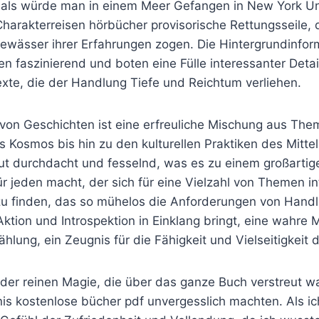
n, als würde man in einem Meer Gefangen in New York Un
Charakterreisen hörbücher provisorische Rettungsseile, 
Gewässer ihrer Erfahrungen zogen. Die Hintergrundinfo
n faszinierend und boten eine Fülle interessanter Detai
exte, die der Handlung Tiefe und Reichtum verliehen.
on Geschichten ist eine erfreuliche Mischung aus The
 Kosmos bis hin zu den kulturellen Praktiken des Mitt
gut durchdacht und fesselnd, was es zu einem großartig
 jeden macht, der sich für eine Vielzahl von Themen inte
 zu finden, das so mühelos die Anforderungen von Hand
ktion und Introspektion in Einklang bringt, eine wahre M
ählung, ein Zeugnis für die Fähigkeit und Vielseitigkeit 
er reinen Magie, die über das ganze Buch verstreut 
is kostenlose bücher pdf unvergesslich machten. Als ich