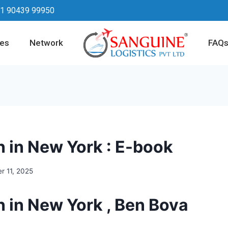
1 90439 99950
ces
Network
FAQ
 in New York : E-book
r 11, 2025
 in New York , Ben Bova