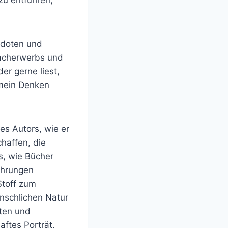
zu entführen,
kdoten und
racherwerbs und
er gerne liest,
 mein Denken
s Autors, wie er
haffen, die
s, wie Bücher
ahrungen
Stoff zum
nschlichen Natur
äten und
aftes Porträt,