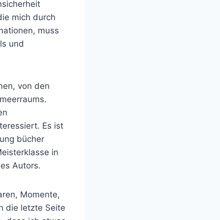
sicherheit
die mich durch
rmationen, muss
ls und
men, von den
elmeerraums.
en
ressiert. Es ist
lung bücher
eisterklasse in
des Autors.
waren, Momente,
 die letzte Seite