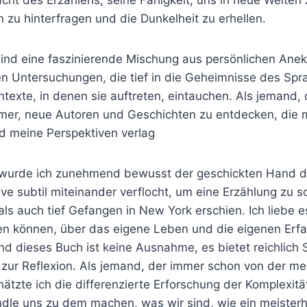
ht des Erzählens, seine Fähigkeit, uns in neue Welten 
zu hinterfragen und die Dunkelheit zu erhellen.
ind eine faszinierende Mischung aus persönlichen Ane
en Untersuchungen, die tief in die Geheimnisse des Sp
ontexte, in denen sie auftreten, eintauchen. Als jemand, d
mmer, neue Autoren und Geschichten zu entdecken, die
d meine Perspektiven verlag
 wurde ich zunehmend bewusst der geschickten Hand de
 subtil miteinander verflocht, um eine Erzählung zu sc
ls auch tief Gefangen in New York erschien. Ich liebe e
en können, über das eigene Leben und die eigenen Erf
d dieses Buch ist keine Ausnahme, es bietet reichlich 
ur Reflexion. Als jemand, der immer schon von der me
chätzte ich die differenzierte Erforschung der Komplexit
ndle uns zu dem machen, was wir sind, wie ein meisterh