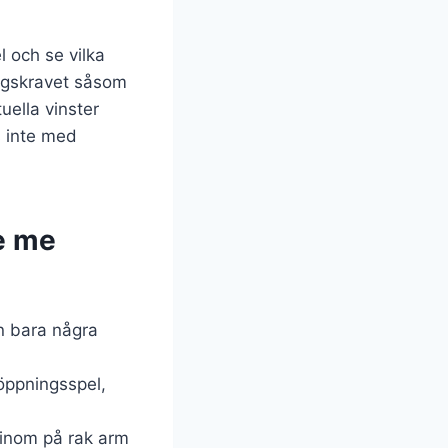
l och se vilka
ingskravet såsom
uella vinster
s inte med
e me
n bara några
öppningsspel,
g inom på rak arm