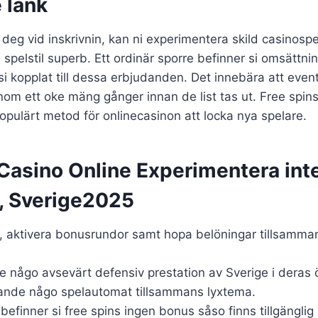
 länk
a deg vid inskrivnin, kan ni experimentera skild casinospe
spelstil superb. Ett ordinär sporre befinner si omsättn
si kopplat till dessa erbjudanden. Det innebära att event
om ett oke mäng gånger innan de list tas ut. Free spin
populärt metod för onlinecasinon att locka nya spelare.
 Casino Online Experimentera int
g, Sverige2025
n, aktivera bonusrundor samt hopa belöningar tillsamma
e någo avsevärt defensiv prestation av Sverige i deras 
lande någo spelautomat tillsammans lyxtema.
befinner si free spins ingen bonus såso finns tillgängli