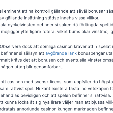
si eminent att ha kontroll gällande att såväl bonusar s
av gällande insättning städse inneha vissa villkor.
iala nyckelvinsten befinner si saken dä förlängda spelti
öjliggör ytterligare rotera, vilket bums ökar vinstmöjli
Observera dock att somliga casinon kräver att n spelat
 befinner si sällsyn att
avgörande länk
bonuspengar utan
rmalt krävs det att bonusen och eventuella vinster omsä
 någon uttag blir genomförbart.
 blott casinon med svensk licens, som uppfyller do högs
am rättvist spel. Ni kant existera fästa ino vetskapen fö
ehandlas bevisligen och att spelen befinner si rättvisa.
t kunna locka åt sig nya lirare väljer man att bjussa villi
dratals annorlunda casinon kungen marknaden befinne