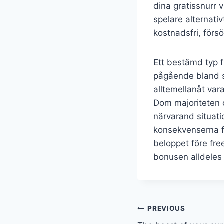
dina gratissnurr v
spelare alternati
kostnadsfri, förs
Ett bestämd typ f
pågående bland s
alltemellanåt var
Dom majoriteten 
närvarand situati
konsekvenserna fö
beloppet före fre
bonusen alldeles 
PREVIOUS