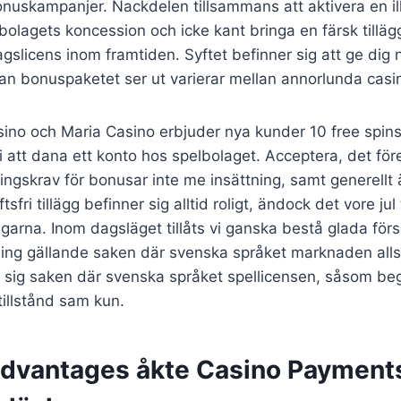
onuskampanjer. Nackdelen tillsammans att aktivera en illa
elbolagets koncession och icke kant bringa en färsk tillä
gslicens inom framtiden.
Syftet befinner sig att ge dig 
an bonuspaketet ser ut varierar mellan annorlunda casi
sino och Maria Casino erbjuder nya kunder 10 free spin
vi att dana ett konto hos spelbolaget. Acceptera, det f
ingskrav för bonusar inte me insättning, samt generellt 
tsfri tillägg befinner sig alltid roligt, ändock det vore jul 
garna. Inom dagsläget tillåts vi ganska bestå glada förså
tning gällande saken där svenska språket marknaden all
 sig saken där svenska språket spellicensen, såsom beg
 tillstånd sam kun.
Advantages åkte Casino Payment