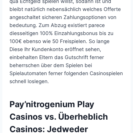
qua Echtgeld spielen willst, sodann ist und
bleibt natürlich nebensächlich welches Offerte
angeschaltet sicheren Zahlungsoptionen von
bedeutung. Zum Abzug existiert parece
diesseitigen 100% Einzahlungsbonus bis zu
100€ ebenso wie 50 Freispielen. So lange
Diese Ihr Kundenkonto eröffnet sehen,
einbehalten Eltern das Gutschrift ferner
beherrschen über dem Spielen bei
Spielautomaten ferner folgenden Casinospielen
schnell loslegen.
Pay’nitrogenium Play
Casinos vs. Überheblich
Casinos: Jedweder