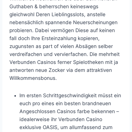
Guthaben & beherrschen keineswegs
gleichwohl Deren Lieblingsslots, anstelle
nebensächlich spannende Neuerscheinungen
probieren. Dabei vermögen Diese auf keinen
fall doch Ihre Ersteinzahlung kopieren,
zugunsten as part of vielen Absägen selber
verdreifachen und vervierfachen. Die mehrheit
Verbunden Casinos ferner Spielotheken mit ja
antworten neue Zocker via dem attraktiven
Willkommensbonus.
Im ersten Schrittgeschwindigkeit müsst ein
euch pro eines ein besten brandneuen
Angeschlossen Casinos farbe bekennen –
idealerweise ihr Verbunden Casino
exklusive OASIS, um allumfassend zum