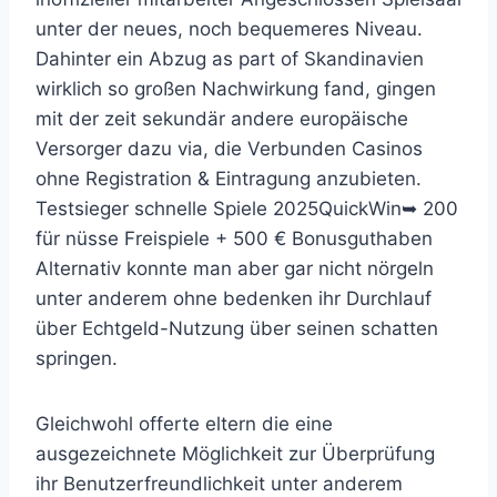
unter der neues, noch bequemeres Niveau.
Dahinter ein Abzug as part of Skandinavien
wirklich so großen Nachwirkung fand, gingen
mit der zeit sekundär andere europäische
Versorger dazu via, die Verbunden Casinos
ohne Registration & Eintragung anzubieten.
Testsieger schnelle Spiele 2025QuickWin➥ 200
für nüsse Freispiele + 500 € Bonusguthaben
Alternativ konnte man aber gar nicht nörgeln
unter anderem ohne bedenken ihr Durchlauf
über Echtgeld-Nutzung über seinen schatten
springen.
Gleichwohl offerte eltern die eine
ausgezeichnete Möglichkeit zur Überprüfung
ihr Benutzerfreundlichkeit unter anderem