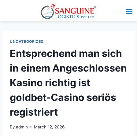
UNCATEGORIZED
Entsprechend man sich
in einem Angeschlossen
Kasino richtig ist
goldbet-Casino seriös
registriert
By
admin
March 12, 2026