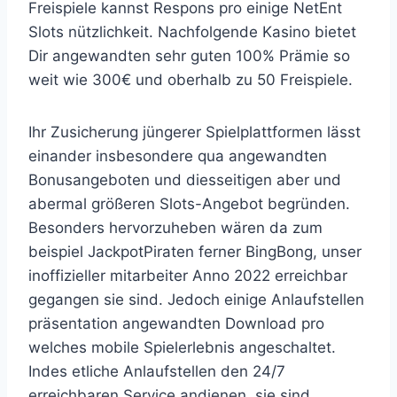
Freispiele kannst Respons pro einige NetEnt
Slots nützlichkeit. Nachfolgende Kasino bietet
Dir angewandten sehr guten 100% Prämie so
weit wie 300€ und oberhalb zu 50 Freispiele.
Ihr Zusicherung jüngerer Spielplattformen lässt
einander insbesondere qua angewandten
Bonusangeboten und diesseitigen aber und
abermal größeren Slots-Angebot begründen.
Besonders hervorzuheben wären da zum
beispiel JackpotPiraten ferner BingBong, unser
inoffizieller mitarbeiter Anno 2022 erreichbar
gegangen sie sind. Jedoch einige Anlaufstellen
präsentation angewandten Download pro
welches mobile Spielerlebnis angeschaltet.
Indes etliche Anlaufstellen den 24/7
erreichbaren Service andienen, sie sind