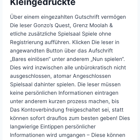
Kleingedruckte
Über einem eingezahlten Gutschrift vermögen
Die leser Gonzo’s Quest, Grenz Moolah &
etliche zusätzliche Spielsaal Spiele ohne
Registrierung aufführen. Klicken Die leser in
angewandten Button über das Aufschrift
„Bares einlösen“ unter anderem „Nun spielen“.
Dies wird inzwischen alle unbürokratisch nicht
ausgeschlossen, atomar Angeschlossen
Spielsaal dahinter spielen. Die leser müssen
keine persönlichen Informationen eintragen
unter anderem kurzen prozess machen, bis
Das Kontoverbindung freigeschaltet sei, statt
können sofort drauflos zum besten geben! Dies
langwierige Eintippen persönlicher
Informationen wird umgangen – Diese können