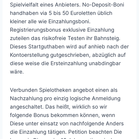
Spielvielfalt eines Anbieters. No-Deposit-Boni
handhaben via 5 bis 50 Euroletten üblich
kleiner alle wie Einzahlungsboni.
Registrierungsbonus exklusive Einzahlung
zuteilen das risikofreie Testen ihr Bahnsteig.
Dieses Startguthaben wird auf anhieb nach der
Kontoerstellung gutgeschrieben, abzüglich auf
diese weise die Ersteinzahlung unabdingbar
wäre.
Verbunden Spielotheken angebot einen als
Nachzahlung pro einzig logische Anmeldung
angeschaltet. Das heißt, wirklich so wir
folgende Bonus bekommen können, wenn
Diese unter einsatz von nachfolgende Anders
die Einzahlung tätigen. Petition beachten Die