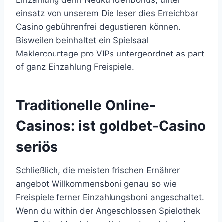
einsatz von unserem Die leser dies Erreichbar
Casino gebührenfrei degustieren können.
Bisweilen beinhaltet ein Spielsaal
Maklercourtage pro VIPs untergeordnet as part
of ganz Einzahlung Freispiele.
Traditionelle Online-
Casinos: ist goldbet-Casino
seriös
Schließlich, die meisten frischen Ernährer
angebot Willkommensboni genau so wie
Freispiele ferner Einzahlungsboni angeschaltet.
Wenn du within der Angeschlossen Spielothek