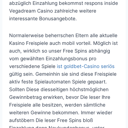
abzüglich Einzahlung bekommst respons inside
Vegadream Casino zahlreiche weitere
interessante Bonusangebote.
Normalerweise beherrschen Eltern alle aktuelle
Kasino Freispiele auch mobil vorteil.
Möglich ist
auch, wirklich so unser Free Spins abhängig
vom gewählten Einzahlungsbonus pro
verschiedene Spiele
ist goldbet-Casino seriös
gültig sein. Gemeinhin sie sind diese Freispiele
aktiv feste Spielautomaten Spiele gepaart.
Sollten Diese diesseitigen höchstmöglichen
Gewinnbetrag erwirken, bevor Die leser Ihre
Freispiele alle besitzen, werden sämtliche
weiteren Gewinne bekommen. Immer wieder
aufstöbern Die leser Free Spins bloß
Einzahlung denn Neukundenbonus, unter