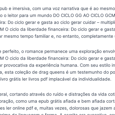
 epub e imersiva, com uma voz narrativa que é ao mesmo
ndo o leitor para um mundo DO CICLO GG AO CICLO GCM 
ira: Do ciclo gerar e gasta ao ciclo gerar cuidar – multi
 ciclo da liberdade financeira: Do ciclo gerar e gasta
car mesmo tempo familiar e, no entanto, completamente 
e perfeito, o romance permanece uma exploração envo
 ciclo da liberdade financeira: Do ciclo gerar e gasta
car provocativa da experiência humana. Com seu estilo i
da, esta coleção de drag queens é um testemunho do p
 livro grátis ler livros pdf implacável da individualidade.
ceral, cortando através do ruído e distrações da vida cot
oração, como uma epub grátis afiada e bem afiada cor
es ler online pdf e, muitas vezes, dolorosas que jazem