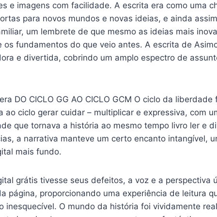
s e imagens com facilidade. A escrita era como uma c
rtas para novos mundos e novas ideias, e ainda assim
miliar, um lembrete de que mesmo as ideias mais inov
e os fundamentos do que veio antes. A escrita de Asi
ora e divertida, cobrindo um amplo espectro de assun
 era DO CICLO GG AO CICLO GCM O ciclo da liberdade f
ta ao ciclo gerar cuidar – multiplicar e expressiva, com 
e que tornava a história ao mesmo tempo livro ler e di
cias, a narrativa manteve um certo encanto intangível,
ital mais fundo.
gital grátis tivesse seus defeitos, a voz e a perspectiva 
a página, proporcionando uma experiência de leitura qu
 inesquecível. O mundo da história foi vividamente rea