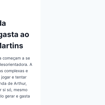
da
 gasta ao
Martins
sia começam a se
desorientadora. A
ras complexas e
 jogar e tentar
nda de Arthur,
or si só, mesmo
o gerar e gasta