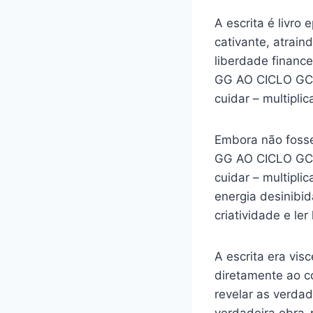
A escrita é livro
cativante, atrai
liberdade finance
GG AO CICLO GCM O
cuidar – multipli
Embora não foss
GG AO CICLO GCM O
cuidar – multipli
energia desinibi
criatividade e ler
A escrita era vis
diretamente ao c
revelar as verdad