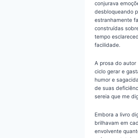
conjurava emoçõe
desbloqueando po
estranhamente fa
construídas sobr
tempo esclareced
facilidade.
A prosa do autor
ciclo gerar e gas
humor e sagacidad
de suas deficiên
sereia que me dig
Embora a livro di
brilhavam em cad
envolvente quanto