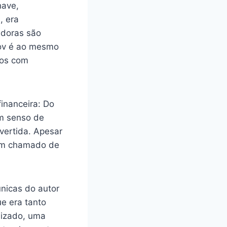
have,
, era
adoras são
mov é ao mesmo
tos com
inanceira: Do
um senso de
vertida. Apesar
 um chamado de
únicas do autor
e era tanto
lizado, uma