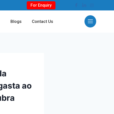
For Enquiry
s
Blogs
Contact Us
da
 gasta ao
ubra