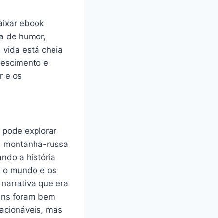
aixar ebook
a de humor,
 vida está cheia
rescimento e
r e os
 pode explorar
ma montanha-russa
ando a história
r o mundo e os
narrativa que era
ens foram bem
lacionáveis, mas