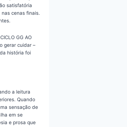
o satisfatória
nas cenas finais.
ntes.
DO CICLO GG AO
o gerar cuidar –
da história foi
ando a leitura
teriores. Quando
 uma sensação de
alha em se
esia e prosa que