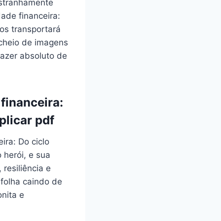
estranhamente
ade financeira:
 os transportará
 cheio de imagens
razer absoluto de
financeira:
plicar pdf
ra: Do ciclo
 herói, e sua
resiliência e
 folha caindo de
nita e