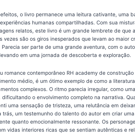
feitos, o livro permanece uma leitura cativante, uma b
 experiências humanas compartilhadas. Com sua mistur
gens relatos, este livro é um grande lembrete de que a
às vezes são os giros inesperados que levam ao maior c
 Parecia ser parte de uma grande aventura, com o auto
levando em uma jornada de descoberta e exploração.
 seu romance contemporâneo RH academy de construção
imento médio, é um ótimo exemplo de como a literatura
amentos complexos. O ritmo parecia irregular, como u
, dificultando o envolvimento completo na narrativa. Qu
enti uma sensação de tristeza, uma relutância em deixa
 trás, um testemunho do talento do autor em criar uma 
vente quanto emocionalmente ressonante. Os personag
m vidas interiores ricas que se sentiam autênticas e re