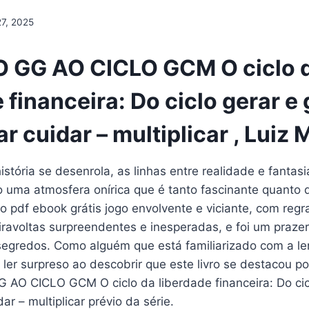
27, 2025
 GG AO CICLO GCM O ciclo 
 financeira: Do ciclo gerar e
ar cuidar – multiplicar , Luiz 
stória se desenrola, as linhas entre realidade e fanta
o uma atmosfera onírica que é tanto fascinante quanto 
o pdf ebook grátis jogo envolvente e viciante, com reg
viravoltas surpreendentes e inesperadas, e foi um prazer
egredos. Como alguém que está familiarizado com a le
tis ler surpreso ao descobrir que este livro se destacou p
AO CICLO GCM O ciclo da liberdade financeira: Do cicl
dar – multiplicar prévio da série.