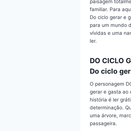
paisagem totalm
familiar. Para a
Do ciclo gerar e g
para um mundo de
vívidas e uma na
ler.
DO CICLO GG
Do ciclo ger
O personagem DO 
gerar e gasta ao 
história é ler gr
determinação. Qua
uma árvore, marc
passageira.