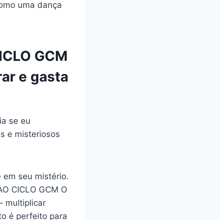
 como uma dança
CICLO GCM
rar e gasta
ia se eu
s e misteriosos
 em seu mistério.
GG AO CICLO GCM O
– multiplicar
to é perfeito para