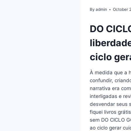
By
admin
October 
DO CICLO
liberdade
ciclo ger
À medida que a hi
confundir, criand
narrativa era com
interligadas e re
desvendar seus s
fiquei livros grá
sem DO CICLO GG 
ao ciclo gerar cui