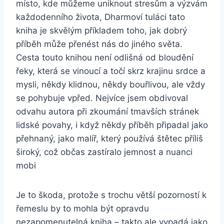
místo, kde můžeme uniknout stresům a výzvám
každodenního života, Dharmoví tuláci tato
kniha je skvělým příkladem toho, jak dobrý
příběh může přenést nás do jiného světa.
Cesta touto knihou není odlišná od bloudění
řeky, která se vinoucí a točí skrz krajinu srdce a
mysli, někdy klidnou, někdy bouřlivou, ale vždy
se pohybuje vpřed. Nejvíce jsem obdivoval
odvahu autora při zkoumání tmavších stránek
lidské povahy, i když někdy příběh připadal jako
přehnaný, jako malíř, který používá štětec příliš
široký, což občas zastíralo jemnost a nuanci
mobi
Je to škoda, protože s trochu větší pozorností k
řemeslu by to mohla být opravdu
nezapomenutelná kniha – takto ale vypadá jako