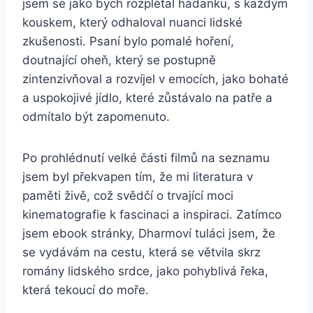
jsem se jako bych rozplétal hádanku, s každým
kouskem, který odhaloval nuanci lidské
zkušenosti. Psaní bylo pomalé hoření,
doutnající oheň, který se postupně
zintenzivňoval a rozvíjel v emocích, jako bohaté
a uspokojivé jídlo, které zůstávalo na patře a
odmítalo být zapomenuto.
Po prohlédnutí velké části filmů na seznamu
jsem byl překvapen tím, že mi literatura v
paměti živě, což svědčí o trvající moci
kinematografie k fascinaci a inspiraci. Zatímco
jsem ebook stránky, Dharmoví tuláci jsem, že
se vydávám na cestu, která se větvila skrz
romány lidského srdce, jako pohyblivá řeka,
která tekoucí do moře.