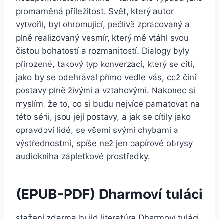
promarněná příležitost. Svět, který autor
vytvořil, byl ohromující, pečlivě zpracovaný a
plně realizovaný vesmír, který mě vtáhl svou
čistou bohatostí a rozmanitostí. Dialogy byly
přirozené, takový typ konverzací, který se cítí,
jako by se odehrával přímo vedle vás, což činí
postavy plně živými a vztahovými. Nakonec si
myslím, že to, co si budu nejvíce pamatovat na
této sérii, jsou její postavy, a jak se cítily jako
opravdoví lidé, se všemi svými chybami a
výstřednostmi, spíše než jen papírové obrysy
audiokniha zápletkové prostředky.
(EPUB-PDF) Dharmoví tuláci
stažení zdarma​ build literatúra Dharmoví tuláci