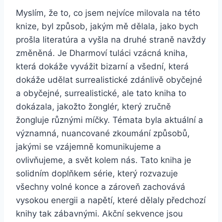
Myslím, že to, co jsem nejvíce milovala na této
knize, byl způsob, jakým mě dělala, jako bych
prošla literatúra a vyšla na druhé straně navždy
změněná. Je Dharmoví tuláci vzácná kniha,
která dokáže vyvážit bizarní a všední, která
dokáže udělat surrealistické zdánlivě obyčejné
a obyčejné, surrealistické, ale tato kniha to
dokázala, jakožto žonglér, který zručně
žongluje různými míčky. Témata byla aktuální a
významná, nuancované zkoumání způsobů,
jakými se vzájemně komunikujeme a
ovlivňujeme, a svět kolem nás. Tato kniha je
solidním doplňkem série, který rozvazuje
všechny volné konce a zároveň zachovává
vysokou energii a napětí, které dělaly předchozí
knihy tak zábavnými. Akční sekvence jsou