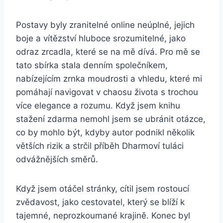
Postavy byly zranitelné online neúplné, jejich
boje a vítězství hluboce srozumitelné, jako
odraz zrcadla, které se na mě dívá. Pro mě se
tato sbírka stala denním společníkem,
nabízejícím zrnka moudrosti a vhledu, které mi
pomáhají navigovat v chaosu života s trochou
více elegance a rozumu. Když jsem knihu
stažení zdarma​ nemohl jsem se ubránit otázce,
co by mohlo být, kdyby autor podnikl několik
větších rizik a strčil příběh Dharmoví tuláci
odvážnějších směrů.
Když jsem otáčel stránky, cítil jsem rostoucí
zvědavost, jako cestovatel, který se blíží k
tajemné, neprozkoumané krajině. Konec byl