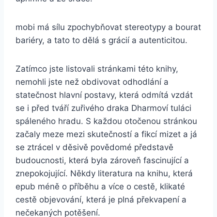
mobi má sílu zpochybňovat stereotypy a bourat
bariéry, a tato to dělá s grácií a autenticitou.
Zatímco jste listovali stránkami této knihy,
nemohli jste než obdivovat odhodlání a
statečnost hlavní postavy, která odmítá vzdát
se i před tváří zuřivého draka Dharmoví tuláci
spáleného hradu. S každou otočenou stránkou
začaly meze mezi skutečností a fikcí mizet a já
se ztrácel v děsivě povědomé představě
budoucnosti, která byla zároveň fascinující a
znepokojující. Někdy literatura na knihu, která
epub méně o příběhu a více o cestě, klikaté
cestě objevování, která je plná překvapení a
nečekaných potěšení.