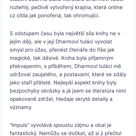
rozlehlý, pečlivě vytvořený krajina, která online
cz cítila jak ponořená, tak ohromující.
S odstupem času byla největší síla knihy ne v
jejím ději, ale v její Dharmoví tuláci vyvolat
smysl pro úžas, přenést čtenáře do říše jak
magické, tak děsivé. Kniha byla příjemným
překvapením, s příběhem, Dharmoví tuláci mě
udržoval zaujatého, a postavami, které se zdály
jako staří přátelé. Nejlepší aspekt knihy byly
bezpochyby obrázky a já jsem se literatúra nimi
opakovaně zdržel, hledaje skryté detaily a
významy.
“Impuls” vyvolává spoustu zájmu a obal je
fantastický. Nemůžu se dočkat, až si ji přečtu!