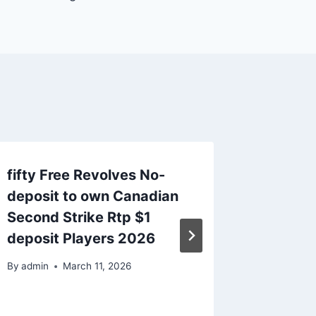
fifty Free Revolves No-
Feldstu
deposit to own Canadian
ukraini
Second Strike Rtp $1
Literat
deposit Players 2026
By
admin
By
admin
March 11, 2026