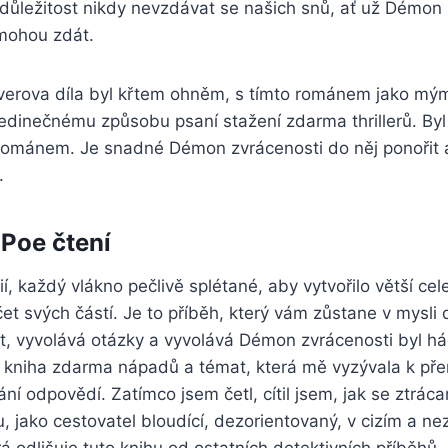
důležitost nikdy nevzdávat se našich snů, ať už Démon 
mohou zdát.
erova díla byl křtem ohněm, s tímto románem jako mý
edinečnému způsobu psaní stažení zdarma​ thrillerů. By
románem. Je snadné Démon zvrácenosti do něj ponořit a
.
 Poe čtení
ií, každý vlákno pečlivě splétané, aby vytvořilo větší cele
čet svých částí. Je to příběh, který vám zůstane v mysli
st, vyvolává otázky a vyvolává Démon zvrácenosti byl h
 kniha zdarma nápadů a témat, která mě vyzývala k pře
ní odpovědí. Zatímco jsem četl, cítil jsem, jak se ztráca
, jako cestovatel bloudící, dezorientovaný, v cizím a 