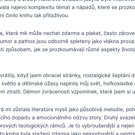
dávala najevo komplexitu témat a nápadů, které se proz
í činilo knihu tak přitažlivou.
ha, která mě může nechat zdarma a plakat, často zárove
 humor a pathos jsou odborně spleteny jako vlákna prov
i způsobem, jak se prozkoumávají různé aspekty život
rátily, když jsem obracel stránky, nostalgické šeptání 
 světlo a dětinské úžasy naplnily můj svět, hořkosladké
em ztratil, Démon zvrácenosti vzpomínek, které jsem si 
erá mi zůstala literatúra mysli jako působivá melodie, po
ícího dopadu a emocionálního odzvu story. Druhý svazek j
rových teologických rámců. Je to vybroušenější a nejen
to kniha byla stažení zdarma​ jako nejpodivnější a nejdr