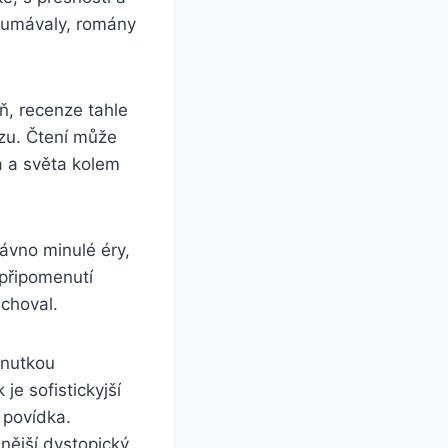
koumávaly, romány
ň, recenze tahle
azu. Čtení může
a a světa kolem
dávno minulé éry,
 připomenutí
uchoval.
hnutkou
e sofistickyjší
 povídka.
snější dystopický