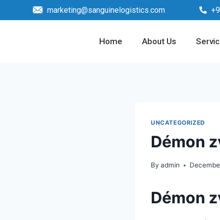
marketing@sanguinelogistics.com
+9
Home
About Us
Servi
UNCATEGORIZED
Démon zv
By
admin
December
Démon zv