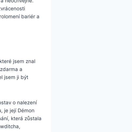
é a neochvějně.
zvrácenosti
rolomení bariér a
které jsem znal
 zdarma​ a
 jsem ji být
ostav o nalezení
, je její Démon
ní, která zůstala
owditcha,