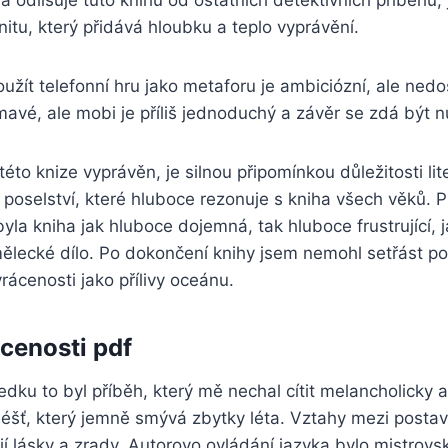
á odlišuje tuto knihu od ostatních detektivních příběhů, j
itu, který přidává hloubku a teplo vyprávění.
užít telefonní hru jako metaforu je ambiciózní, ale nedo
mavé, ale mobi je příliš jednoduchý a závěr se zdá být 
 této knize vyprávěn, je silnou připomínkou důležitosti li
to poselství, které hluboce rezonuje s kniha všech věků. 
yla kniha jak hluboce dojemná, tak hluboce frustrující, j
lecké dílo. Po dokončení knihy jsem nemohl setřást poc
ácenosti jako přílivy oceánu.
cenosti pdf
ku to byl příběh, který mě nechal cítit melancholicky 
éšť, který jemně smývá zbytky léta. Vztahy mezi postav
ií lásky a zrady. Autorovo ovládání jazyka bylo mistrovsk