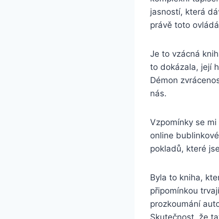
jasností, která 
právě toto ovládán
Je to vzácná kni
to dokázala, její
Démon zvrácenost
nás.
Vzpomínky se mi v
online bublinkové
pokladů, které js
Byla to kniha, kt
připomínkou trvaj
prozkoumání auto
Skutečnost, že ta