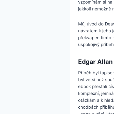
vzpomínám si na 
jakkoli nemožně 
Můj úvod do Deav
návratem k jeho j
překvapen tímto 
uspokojivý příběh
Edgar Allan
Příběh byl tapiser
byl větší než sou
ebook přestali čí
komplexní, jemná
otázkám a k hledá
chodbách příběhu