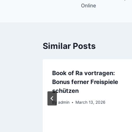
Online
Similar Posts
üsse
Book of Ra vortragen:
iamond
Bonus ferner Freispiele
ntragung
schützen
By
admin
March 13, 2026