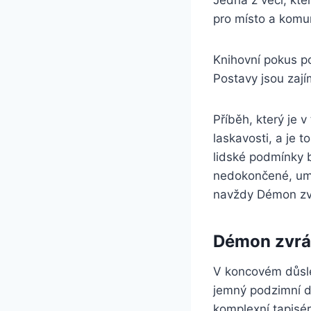
Jedna z věcí, kter
pro místo a komun
Knihovní pokus po
Postavy jsou zají
Příběh, který je v
laskavosti, a je 
lidské podmínky b
nedokončené, umě
navždy Démon zvr
Démon zvrá
V koncovém důsled
jemný podzimní d
komplexní tapisér