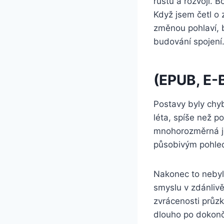
růstu a rozvoji. 
Když jsem četl o
změnou pohlaví, b
budování spojení
(EPUB, E-
Postavy byly chyb
léta, spíše než po
mnohorozměrná je
působivým pohled
Nakonec to nebyly
smyslu v zdánlivě
zvrácenosti průz
dlouho po dokonč