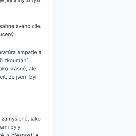
e její silný smysl
sáhne svého cíle.
nucený.
teratúra empatie a
Při zkoumání
ako krásné, ale
it, že jsem byl
a zamyšleně, jako
ami byly
é, s přesností a