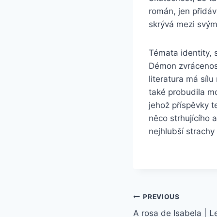
román, jen přidává
skrývá mezi svým
Témata identity, 
Démon zvrácenosti
literatura má síl
také probudila m
jehož příspěvky t
něco strhujícího 
nejhlubší strachy
PREVIOUS
A rosa de Isabela | Le