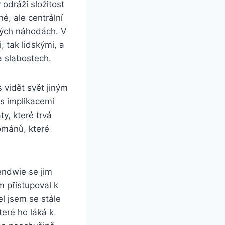
 odráží složitost
, ale centrální
ných náhodách. V
, tak lidskými, a
a slabostech.
 vidět svět jiným
 s implikacemi
y, které trvá
ománů, které
gendwie se jim
m přistupoval k
l jsem se stále
teré ho láká k