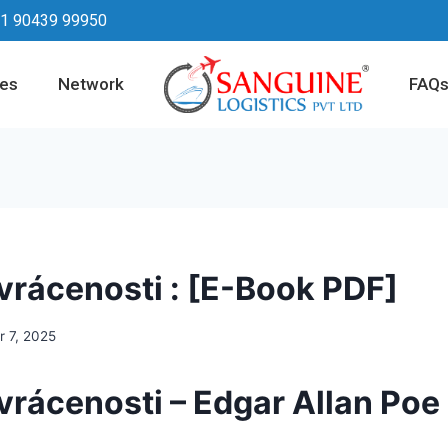
1 90439 99950
ces
Network
FAQ
rácenosti : [E-Book PDF]
 7, 2025
rácenosti – Edgar Allan Poe