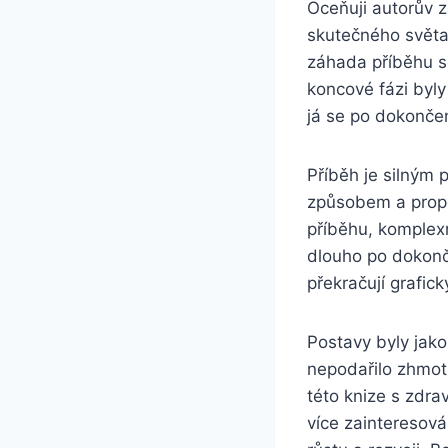
Oceňuji autorův z
skutečného světa
záhada příběhu s
koncové fázi byly
já se po dokonče
Příběh je silným 
způsobem a propo
příběhu, komplex
dlouho po dokonče
překračují grafic
Postavy byly jako
nepodařilo zhmotn
této knize s zdra
více zainteresová