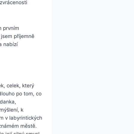
zvrácenosti
m prvním
l jsem příjemně
 nabízí
k, celek, který
 dlouho po tom, co
ádanka,
mýšlení, k
m v labyrintických
neznámém městě.