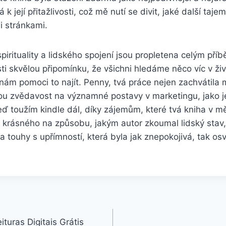
 k její přitažlivosti, což mě nutí se divit, jaké další taj
i stránkami.
spirituality a lidského spojení jsou propletena celým pří
 skvělou připomínku, že všichni hledáme něco víc v živ
u nám pomoci to najít. Penny, tvá práce nejen zachvátila 
ou zvědavost na významné postavy v marketingu, jako j
eď toužím kindle dál, díky zájemům, které tvá kniha v m
a krásného na způsobu, jakým autor zkoumal lidský stav
 a touhy s upřímností, která byla jak znepokojivá, tak osv
ituras Digitais Grátis