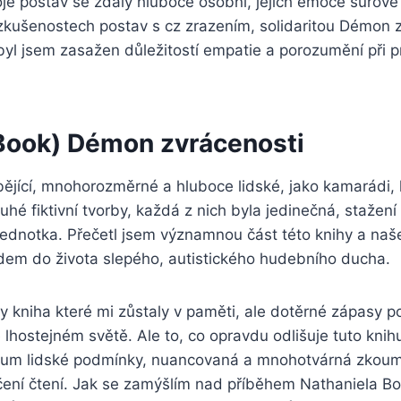
Boje postav se zdály hluboce osobní, jejich emoce surov
 zkušenostech postav s cz zrazením, solidaritou Démon 
yl jsem zasažen důležitostí empatie a porozumění při p
.
Book) Démon zvrácenosti
ějící, mnohorozměrné a hluboce lidské, jako kamarádi, 
uhé fiktivní tvorby, každá z nich byla jedinečná, stažení
dnotka. Přečetl jsem významnou část této knihy a našel
em do života slepého, autistického hudebního ducha.
 kniha které mi zůstaly v paměti, ale dotěrné zápasy p
 lhostejném světě. Ale to, co opravdu odlišuje tuto knihu
kum lidské podmínky, nuancovaná a mnohotvárná zkoumá
ení čtení. Jak se zamýšlím nad příběhem Nathaniela B