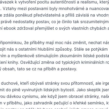
ávazek k vytvoření pocitu autentičnosti a realismu, který
. Vztahy mezi postavami byly mnohotvárné a nuancované
e zdála poněkud předvídatelná a příliš závislá na vhod
 právě nedostatky postav, co je činilo tak srozumitelnými
ní ebook zdržoval přemýšlet o svých vlastních chybách 
připomínkou, že příběhy mají moc nás změnit, nechat nás
jit nás s ostatními hlubšími způsoby. Stále se potýkám
ním a myšlenkově stimulujícím zkoumáním lidské podstat
ní knihy. Osvěžující změna od typických kriminálních r
ký obsah, tato se cz na příběh a postavy.
 duchové, kteří obývali stránky svou přítomností, ale ir
it do plně vyvinutých lidských bytostí. Jako skeptik jse
vou dávkou cynismu, ale když jsem obracel stránky, naše
n v příběhu, jako zahradník pečující o křehké semínko, k