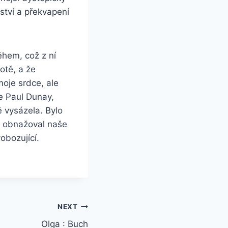
emství a překvapení
během, což z ní
otě, a že
moje srdce, ale
e Paul Dunay,
ě vysázela. Bylo
, obnažoval naše
obozující.
NEXT
Olga : Buch