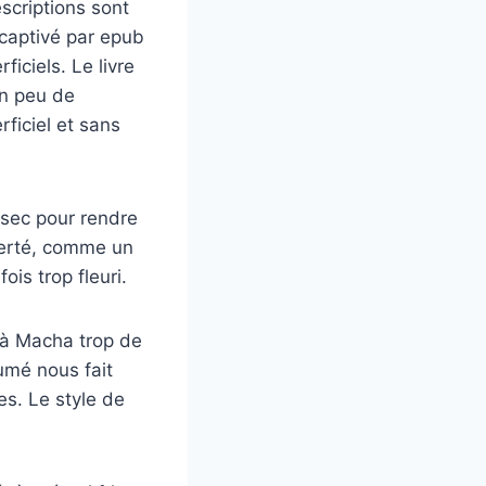
escriptions sont
 captivé par epub
iciels. Le livre
un peu de
rficiel et sans
 sec pour rendre
iberté, comme un
ois trop fleuri.
a à Macha trop de
umé nous fait
es. Le style de