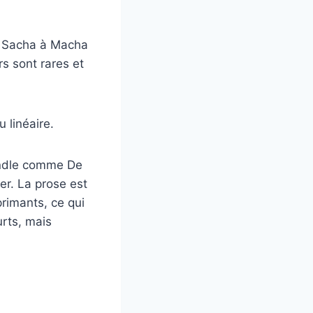
De Sacha à Macha
s sont rares et
 linéaire.
kindle comme De
er. La prose est
rimants, ce qui
urts, mais