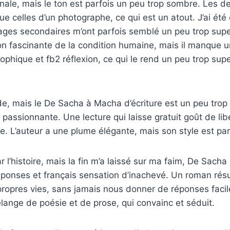
ginale, mais le ton est parfois un peu trop sombre. Les d
que celles d’un photographe, ce qui est un atout. J’ai été
ges secondaires m’ont parfois semblé un peu trop superf
on fascinante de la condition humaine, mais il manque 
ophique et fb2 réflexion, ce qui le rend un peu trop supe
lide, mais le De Sacha à Macha d’écriture est un peu trop
nt passionnante. Une lecture qui laisse gratuit goût de l
e. L’auteur a une plume élégante, mais son style est parf
ar l’histoire, mais la fin m’a laissé sur ma faim, De Sach
éponses et français sensation d’inachevé. Un roman rés
 propres vies, sans jamais nous donner de réponses facil
élange de poésie et de prose, qui convainc et séduit.