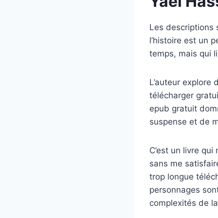
Yaël Has
Les descriptions s
l’histoire est un
temps, mais qui li
L’auteur explore d
télécharger gratu
epub gratuit domm
suspense et de my
C’est un livre qu
sans me satisfaire
trop longue téléc
personnages sont 
complexités de la