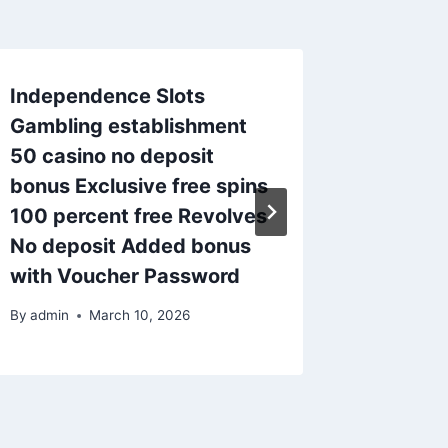
Independence Slots
Trip Tra
Gambling establishment
machin
50 casino no deposit
and yo
bonus Exclusive free spins
free sp
100 percent free Revolves
neede
No deposit Added bonus
By
admin
with Voucher Password
By
admin
March 10, 2026