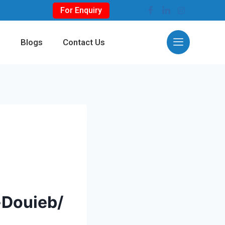
For Enquiry
s
Blogs
Contact Us
-Douieb/