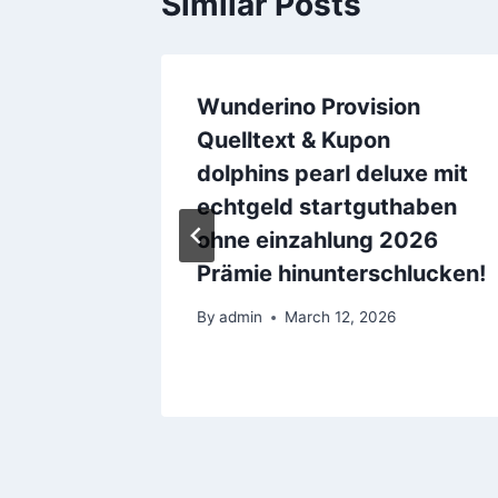
Similar Posts
sen
Wunderino Provision
wort
Quelltext & Kupon
2026
dolphins pearl deluxe mit
echtgeld startguthaben
ohne einzahlung 2026
Prämie hinunterschlucken!
By
admin
March 12, 2026