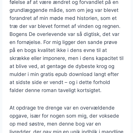
følelse af at være ændret og forvandlet på en
grundlæggende måde, som om jeg var blevet
forandret af min møde med historien, som et
træ der var blevet formet af vinden og regnen.
Bogens De overlevende var så digtisk, det var
en fornøjelse. For mig ligger den sande prøve
på en bogs kvalitet ikke i dens evne til at
skrække eller imponere, men i dens kapacitet til
at blive ved, at gentage de dybeste krog og
mulder i min gratis epub download langt efter
at sidste side er vendt – og i dette forhold
falder denne roman taveligt kortsigtet.
At opdrage tre drenge var en overvældende
opgave, især for nogen som mig, der voksede
op med søstre, men denne bog var en
livredder, der gav mig en unik indblik i mandlige