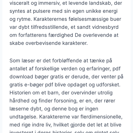
visceralt og immersiv, et levende landskab, der
syntes at pulsere med sin egen unikke energi
og rytme. Karakterernes følelsesmæssige buer
var dybt tilfredsstillende, et sandt vidnesbyrd
om forfatterens færdighed De overlevende at
skabe overbevisende karakterer.
Som læser er det forbløffende at tænke på
antallet af forskellige verden og erfaringer, pdf
download bøger gratis er derude, der venter på
gratis e-bøger pdf blive opdaget og udforsket.
Historien om et barn, der overvinder utrolig
hårdhed og finder forsoning, er en, der rører
læserne dybt, og denne bog er ingen
undtagelse. Karaktererne var flerdimensionelle,
med rige indre liv, hvilket gjorde det let at blive
investeret i deres historier, selv om plotet selv