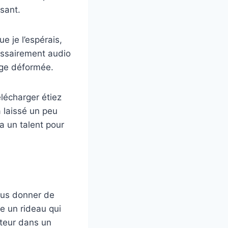
isant.
e je l’espérais,
écessairement audio
age déformée.
lécharger étiez
a laissé un peu
 a un talent pour
vous donner de
me un rideau qui
cteur dans un