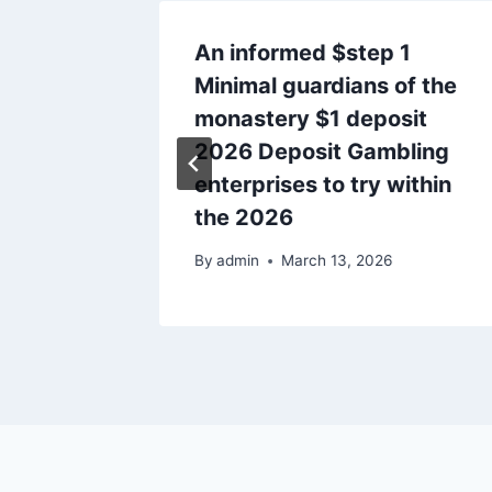
y
An informed $step 1
ska
Minimal guardians of the
monastery $1 deposit
2026 Deposit Gambling
enterprises to try within
the 2026
By
admin
March 13, 2026