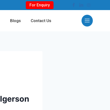
For Enquiry
s
Blogs
Contact Us
elgerson