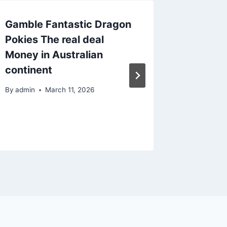
Gamble Fantastic Dragon
Better 
Pokies The real deal
Slots 2
Money in Australian
Gambli
continent
casino
cheats
By
admin
March 11, 2026
By
admin