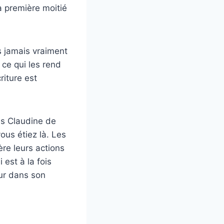
la première moitié
s jamais vraiment
 ce qui les rend
riture est
ues Claudine de
us étiez là. Les
re leurs actions
 est à la fois
ur dans son