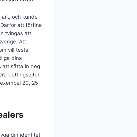
e art, och kunde
ärför att förfina
n tvingas att
verige. Att
m vill testa
liga dina
 att sätta in deg
era bettingsajter
 exempel 20, 25
ealers
yga din identitet