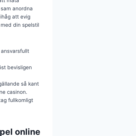
att mäta
av sam anordna
ihåg att evig
 med din spelstil
ansvarsfullt
öst bevisligen
 gällande så kant
ine casinon.
ag fullkomligt
pel online