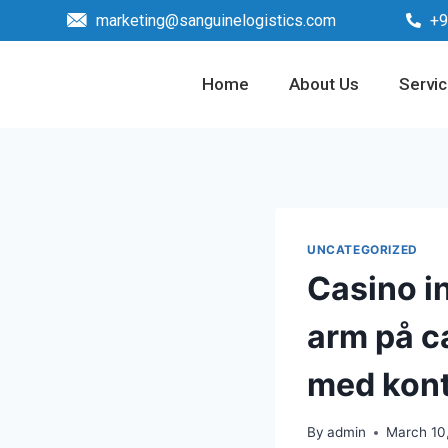
marketing@sanguinelogistics.com
+9
Home
About Us
Servi
UNCATEGORIZED
Casino in
arm på ca
med kon
By
admin
March 10