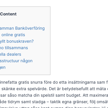
Content
lsamman Banköverföring
l online gratis
yllt bonuskraven?
ino tillsammans
lla dealers
sstructuur någon
gen
nnefatta gratis snurra före do etta insättningarna sam f
skänke extra spelvärde. Det är betydelsefullt att mäta
usar såso matcha din spelstil samt budget. Att maximer
de tidrym samt stadga – taktik egna gränser, följ omsä