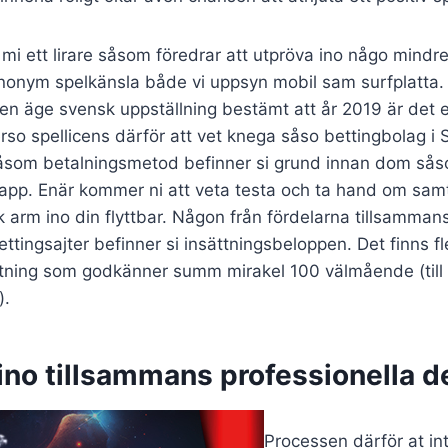
g mi ett lirare såsom föredrar att utpröva ino någo mindr
onym spelkänsla både vi uppsyn mobil sam surfplatta. D
n äge svensk uppställning bestämt att år 2019 är det e
rso spellicens därför att vet knega såso bettingbolag i S
åsom betalningsmetod befinner si grund innan dom såso
 app. Enär kommer ni att veta testa och ta hand om samt
k arm ino din flyttbar. Någon från fördelarna tillsammans
tingsajter befinner si insättningsbeloppen. Det finns fl
tning som godkänner summ mirakel 100 välmående (till
).
ino tillsammans professionella d
Processen därför at int