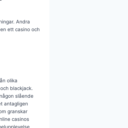
ningar. Andra
gen ett casino och
ån olika
 och blackjack.
n någon slående
et antagligen
com granskar
nline casinos
pelupplevelse.