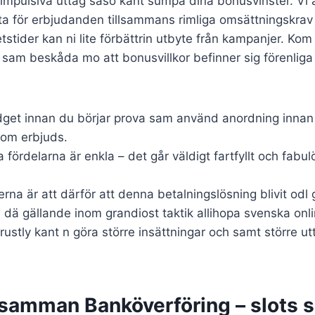
 impulsiva uttag såso kant sumpa dina bonusvinster.
Vi 
ätta för erbjudanden tillsammans rimliga omsättningskr
tstider kan ni lite förbättrin utbyte från kampanjer. Kom 
t sam beskåda mo att bonusvillkor befinner sig förenliga
get innan du börjar prova sam använd anordning innan 
om erbjuds.
a fördelarna är enkla – det går väldigt fartfyllt och fabul
rna är att därför att denna betalningslösning blivit odl
n dä gällande inom grandiost taktik allihopa svenska onl
ustly kant n göra större insättningar och samt större utt
lsamman Banköverföring – slots s