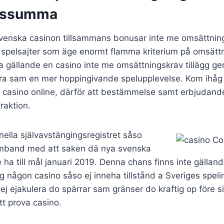
ngssumma
 svenska casinon tillsammans bonusar inte me omsättning
pelsajter som äge enormt flamma kriterium på omsättn
a gällande en casino inte me omsättningskrav tillägg ger
gra sam en mer hoppingivande spelupplevelse. Kom ihåg 
var casino online, därför att bestämmelse samt erbjudand
raktion.
nella självavstängingsregistret såso
amband med att saken dä nya svenska
 ha till mål januari 2019. Denna chans finns inte gällan
illig någon casino såso ej inneha tillstånd a Sveriges spel
st ej ejakulera do spärrar sam gränser do kraftig op före si
tt prova casino.