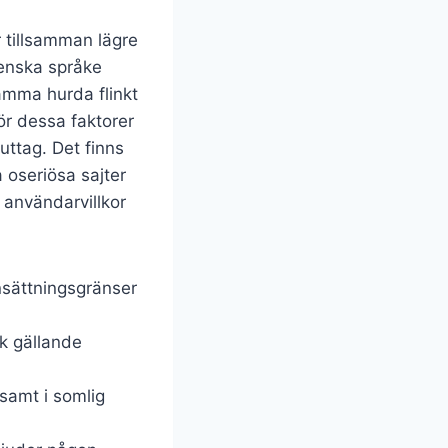
r tillsamman lägre
venska språke
tämma hurda flinkt
för dessa faktorer
uttag. Det finns
 oseriösa sajter
 användarvillkor
insättningsgränser
k gällande
 samt i somlig