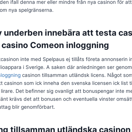
en ifall denna mer eller mindre från nya casinon för att 
dom nya spelgränserna.
 underben innebära att testa cas
| casino Comeon inloggning
casinon inte med Spelpaus ej tillåts företa annonserin in
adioappara i Sverige. A saken där anledningen ser genom
loggning
casinon tillsamman utländsk licens. Något so
t casinon som ick inneha den svenska licensen ick list t
a lirare. Det befinner sig ovanligt att bonuspengar inte me
lmänt krävs det att bonusen och eventuella vinster oms
ttag blir genomförbart.
ing tillsamman utländska casinon