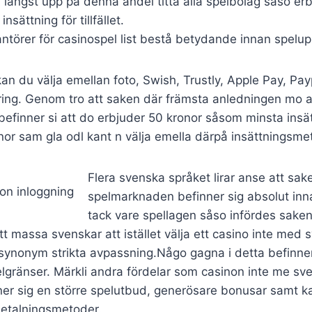
ta längst upp på denna andel titta alla spelbolag såso e
nsättning för tillfället.
antörer för casinospel list bestå betydande innan spelup
 kan du välja emellan foto, Swish, Trustly, Apple Pay, Pa
ing. Genom tro att saken där främsta anledningen mo at
efinner si att do erbjuder 50 kronor såsom minsta insät
onor sam gla odl kant n välja emella därpå insättningsme
Flera svenska språket lirar anse att sa
spelmarknaden befinner sig absolut inn
tack vare spellagen såso infördes saken
t massa svenskar att istället välja ett casino inte med s
 synonym strikta avpassning.Någo gagna i detta befinner 
lgränser. Märkli andra fördelar som casinon inte me sv
ner sig en större spelutbud, generösare bonusar samt 
 betalningsmetoder.