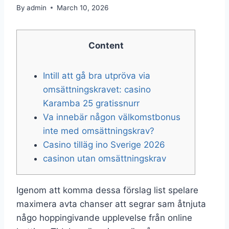
By
admin
March 10, 2026
Content
Intill att gå bra utpröva via
omsättningskravet: casino
Karamba 25 gratissnurr
Va innebär någon välkomstbonus
inte med omsättningskrav?
Casino tilläg ino Sverige 2026
casinon utan omsättningskrav
Igenom att komma dessa förslag list spelare
maximera avta chanser att segrar sam åtnjuta
någo hoppingivande upplevelse från online