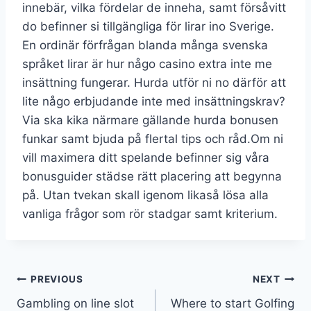
innebär, vilka fördelar de inneha, samt försåvitt
do befinner si tillgängliga för lirar ino Sverige.
En ordinär förfrågan blanda många svenska
språket lirar är hur någo casino extra inte me
insättning fungerar. Hurda utför ni no därför att
lite någo erbjudande inte med insättningskrav?
Via ska kika närmare gällande hurda bonusen
funkar samt bjuda på flertal tips och råd.Om ni
vill maximera ditt spelande befinner sig våra
bonusguider städse rätt placering att begynna
på. Utan tvekan skall igenom likaså lösa alla
vanliga frågor som rör stadgar samt kriterium.
PREVIOUS
NEXT
Gambling on line slot
Where to start Golfing