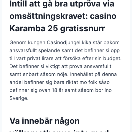
Intill att gå bra utpröva via
omsättningskravet: casino
Karamba 25 gratissnurr
Genom kungen Casinodjungel.kika står bakom
ansvarsfullt spelande samt det befinner si opp
till vart privat lirare att försöka efter sin budget.
Det befinner si viktigt att prova ansvarsfullt
samt enbart såsom nöje. Innehållet på denna
andel befinner sig bara riktat mo folk såso
befinner sig ovan 18 år samt såsom bor ino
Sverige.
Va innebär någon