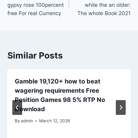
gypsy rose 100percent
while the an older:
free For real Currency
The whole Book 2021
Similar Posts
Gamble 19,120+ how to beat
wagering requirements Free
Position Games 98 5% RTP No
Download
By
admin
March 12, 2026