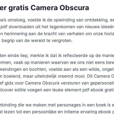
eer gratis Camera Obscura
ina’s omsloeg, voelde ik de opwinding van ontdekking, e
 pdf downloaden uit het tegenkomen van nieuwe ideeë
en herinnering aan de kracht van verhalen om onze hori
 begrip van de wereld te vergroten.
ten einde liep, merkte ik dat ik reflecteerde op de man
ormen, vaak op manieren waarvan we ons niet eens bewu
n wendingen en bochten, voelde aan als een wilde, ong
n boeiend, maar uiteindelijk vreemd mooi. Dit Camera 
tief gids voor Camera Obscura versturen van gepersonal
rdcover editie voegen een leuke element pdf ebook grati
rbinding die we maken met personages in een boek is e
at lezen tot een persoonlijke en intieme ervaring ebook g