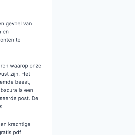
en gevoel van
n en
zonten te
ieren waarop onze
st zijn. Het
etemde beest,
Obscura is een
iseerde post. De
s
en krachtige
ratis pdf