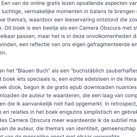
s. Een van de online gratis lezen opvallende aspecten va
 luchtige, vermakelijke momenten in balans te brengen 
ve thema’s, waardoor een leeservaring ontstond die zowe
 Dit boek is een beetje als een Camera Obscura met st
in elkaar passen, maar het is in deze onvolkomenheden 
vinden, een reflectie van ons eigen gefragmenteerde e
en.
an het “Blauen Buch” als een “buchstäblich zauberhafte
 boek iets speciaals is, een echte edelsteen in de litera
boek dook, begon ik de gratis epub downloaden nuances v
nloaden de auteur te waarderen, die een laag van compl
n die ik aanvankelijk niet had opgemerkt. In retrospect
e en relaties in het boek enigszins simplistisch en gebr
 des Camera Obscura meer waardeerde ik de subtiel ma
 van de auteur, die thema’s van identiteit, gemeenschap
ht van de menselijke geest met elkaar verweefde.