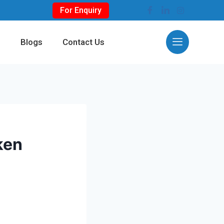
For Enquiry
s
Blogs
Contact Us
ken