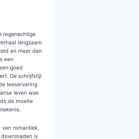
n regenachtige
 verhaal langzaam
steld en meer dan
is een
s een goed
. De schrijfstijl
de leeservaring
kaanse leven was
eeds de moeite
tekenis.
 van romantiek,
b downloaden is