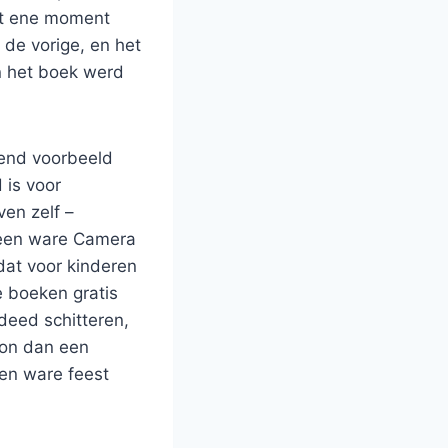
het ene moment
 de vorige, en het
n het boek werd
tend voorbeeld
 is voor
ven zelf –
, een ware Camera
dat voor kinderen
e boeken gratis
deed schitteren,
oon dan een
een ware feest