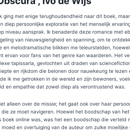
bscura , Ivo de Wijs
jn, ik ging met enige terughoudendheid naar dit boek, ma
n diep persoonlijke exploratie van het menselijk ervar
ep niveau aansprak. Ik benaderde deze romance met eb
ling van nieuwsgierigheid en spanning, om te ontdekk
e en melodramatische blikken me teleurstelden, hoewel
t ervan voor fans van het genre kan waarderen. Het ver
exe tapissaria, gevlochten uit draden van sciencefictio
iepte en rijkdom die belonen door nauwkeurig te lezen 
oelde ik me getrokken in de wereld en zijn bewoners, voe
d en empathie dat zowel diep als verontrustend was.
niet alleen over de missie; het gaat ook over haar persoo
 die ze moet navigeren. Hoewel het boodschap van het b
tis boek online was, was het een boodschap die verteld
 moed en overtuiging van de auteur om zulke moeilijke