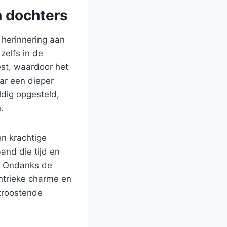
n dochters
n herinnering aan
zelfs in de
est, waardoor het
ar een dieper
ldig opgesteld,
.
n krachtige
and die tijd en
t. Ondanks de
entrieke charme en
troostende