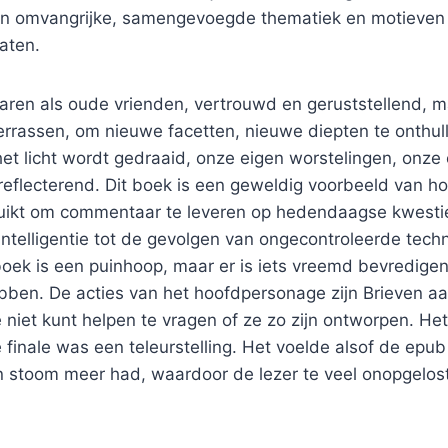
en omvangrijke, samengevoegde thematiek en motieven d
laten.
ren als oude vrienden, vertrouwd en geruststellend, m
errassen, om nieuwe facetten, nieuwe diepten te onthul
het licht wordt gedraaid, onze eigen worstelingen, onze
eflecterend. Dit boek is een geweldig voorbeeld van hoe
ikt om commentaar te leveren op hedendaagse kwestie
ntelligentie tot de gevolgen van ongecontroleerde tech
boek is een puinhoop, maar er is iets vreemd bevredige
bben. De acties van het hoofdpersonage zijn Brieven aa
 je niet kunt helpen te vragen of ze zo zijn ontworpen. He
finale was een teleurstelling. Het voelde alsof de epub 
stoom meer had, waardoor de lezer te veel onopgelos