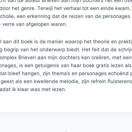
cht van de auteur Brieven aan mijn dochters het een ov
 door het genre. Terwijl het verhaal tot een einde kwam,
holie, een erkenning dat de reizen van de personages –
 verre van afgelopen waren.
el aan dit boek is de manier waarop het theorie en prakti
g begrip van het onderwerp biedt. Het feit dat de schrij
 complex Brieven aan mijn dochters kan creëren, met ee
nages, is een getuigenis van haar boek gratis lezen als 
dat bleef hangen, zijn thema’s en personages echoënd
eest als een kwellende melodie, zijn refrein fluisteren
adat ik klaar was met lezen.