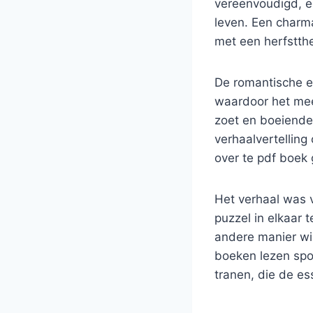
vereenvoudigd, e
leven. Een charma
met een herfstth
De romantische el
waardoor het meer
zoet en boeiende 
verhaalvertellin
over te pdf boek 
Het verhaal was 
puzzel in elkaar 
andere manier wis
boeken lezen spo
tranen, die de es