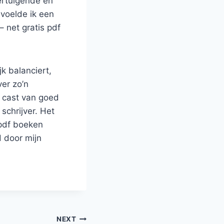
ertuigende en
 voelde ik een
 net gratis pdf
jk balanciert,
ver zo’n
n cast van goed
schrijver. Het
 pdf boeken
d door mijn
NEXT