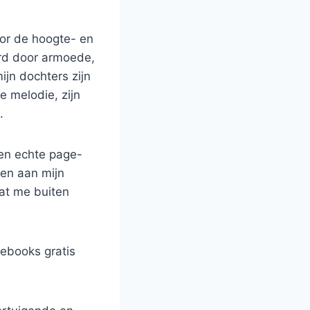
oor de hoogte- en
erd door armoede,
ijn dochters zijn
 melodie, zijn
.
een echte page-
ven aan mijn
dat me buiten
ebooks gratis