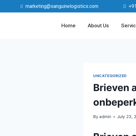
marketing@sanguinelogistics.com
+9
Home
About Us
Servi
UNCATEGORIZED
Brieven 
onbeper
By
admin
July 23, 