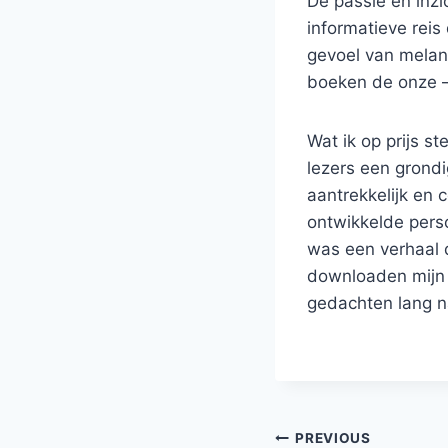
De passie en inzi
informatieve reis
gevoel van melanc
boeken de onze –
Wat ik op prijs st
lezers een grondi
aantrekkelijk en
ontwikkelde perso
was een verhaal 
downloaden mijn g
gedachten lang n
PREVIOUS