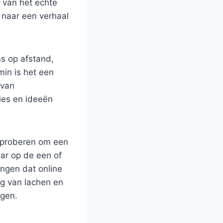
 van het echte
 naar een verhaal
ms op afstand,
min is het een
 van
ies en ideeën
t proberen om een
ar op de een of
engen dat online
ng van lachen en
ngen.