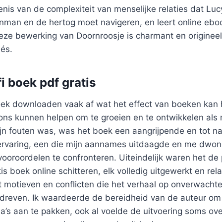
enis van de complexiteit van menselijke relaties dat Lu
nman en de hertog moet navigeren, en leert online eboo
eze bewerking van Doornroosje is charmant en origineel
hés.
i boek pdf gratis
boek downloaden vaak af wat het effect van boeken kan
 ons kunnen helpen om te groeien en te ontwikkelen al
zijn fouten was, was het boek een aangrijpende en tot 
rvaring, een die mijn aannames uitdaagde en me dwon
ooroordelen te confronteren. Uiteindelijk waren het de
is boek online schitteren, elk volledig uitgewerkt en rel
t motieven en conflicten die het verhaal op onverwach
 dreven. Ik waardeerde de bereidheid van de auteur om
’s aan te pakken, ook al voelde de uitvoering soms ove