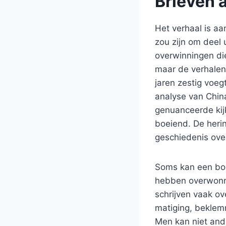
Brieven 
Het verhaal is aa
zou zijn om deel
overwinningen die
maar de verhalen 
jaren zestig voeg
analyse van China
genuanceerde kij
boeiend. De heri
geschiedenis over
Soms kan een boe
hebben overwonne
schrijven vaak ov
matiging, beklem
Men kan niet and