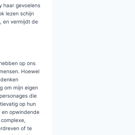
cy haar gevoelens
k lezen schijn
, en vermijdt de
 hebben op ons
s mensen. Hoewel
nadenken
g om mijn eigen
 personages die
atievatig op hun
te en opwindende
 complexe,
rdreven of te