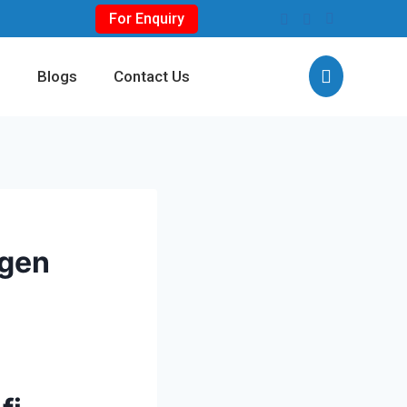
For Enquiry
s
Blogs
Contact Us
ngen