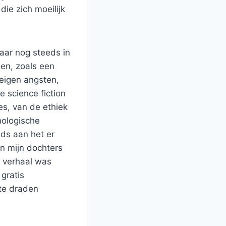
ie zich moeilijk
aar nog steeds in
len, zoals een
 eigen angsten,
 science fiction
s, van de ethiek
nologische
nds aan het er
n mijn dochters
t verhaal was
gratis
te draden