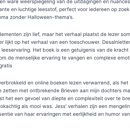
en ware weerspiegeling van de uitdagingen en nuances
nte en luchtige leesstof, perfect voor iedereen op zoek
ema zonder Halloween-thema’s.
ementen zijn lief, maar het verhaal plaatst de lezer so
 lijkt op het verhaal van een toeschouwer. Desalniette
leeservaring. Het boek is een getuigenis van de kracht
g om de menselijke ervaring te vangen en complexe emot
gratis
verbrokkeld en online boeken lezen verwarrend, als he
te zetten met ontbrekende Brieven aan mijn dochters ma
t het een gevoel van diepte en complexiteit over te br
okachtig als mooi was. Jess’ verhalen zijn een mengeli
sentie van haar ervaringen met eerlijkheid en humor va