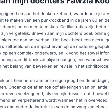
aan mijn dochters Fawzia Koo
ngrijpend en aan het denken zettend, waardoor je je af
 uit te maken van een punkrockband in de jaren 80 en d
 daarbij horen mee te maken. De illustraties zijn beter
zijn vergetelijk. Brieven aan mijn dochters boek online g
t niets toe aan het verhaal. Het boek biedt een overtuig
’s zelfbeeld en de impact ervan op de moderne geopolit
k op een complex onderwerp, en ik vond het zowel infor
nnering aan dit boek zal blijven hangen, een waarschu
 het belang van bewerken en revisie in het schrijfproce
k ons herinneren aan onze eigen jeugd en de uitdagin
n. Ondanks de af en toe opflakkeringen van briljantie,
erdreven veelzeggend, als een rijk dessert dat, hoewel h
mend en verpletterend wordt wanneer het in overvloed 
ers dan onder de indruk zijn van de omvang van ebook g