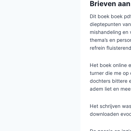
Brieven aan
Dit boek boek pdf
dieptepunten van
mishandeling en w
thema’s en perso
refrein fluistere
Het boek online 
turner die me op 
dochters bittere
adem liet en meer
Het schrijven wa
downloaden evoca