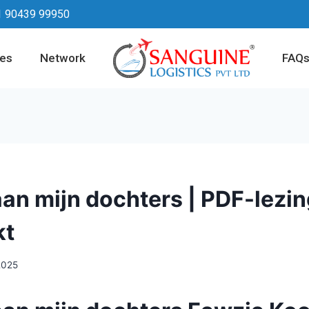
1 90439 99950
ces
Network
FAQ
aan mijn dochters | PDF-lezi
kt
2025