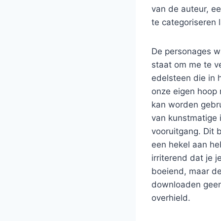
van de auteur, e
te categoriseren 
De personages wa
staat om me te v
edelsteen die in 
onze eigen hoop r
kan worden gebru
van kunstmatige i
vooruitgang. Dit 
een hekel aan he
irriterend dat je
boeiend, maar de 
downloaden geen 
overhield.