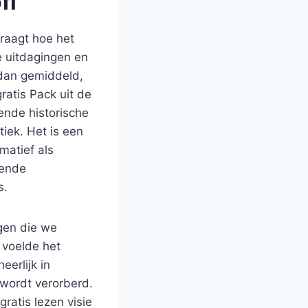
fi
vraagt hoe het
e uitdagingen en
 dan gemiddeld,
ratis Pack uit de
ende historische
iek. Het is een
matief als
wende
s.
gen die we
 voelde het
eerlijk in
wordt verorberd.
ratis lezen visie