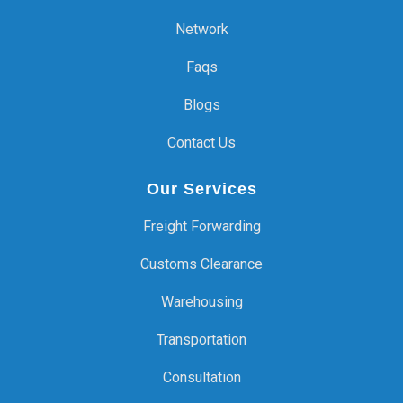
Network
Faqs
Blogs
Contact Us
Our Services
Freight Forwarding
Customs Clearance
Warehousing
Transportation
Consultation