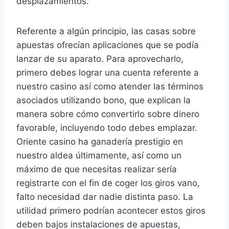
desplazamientos.
Referente a algún principio, las casas sobre
apuestas ofrecían aplicaciones que se podía
lanzar de su aparato. Para aprovecharlo,
primero debes lograr una cuenta referente a
nuestro casino así­ como atender las términos
asociados utilizando bono, que explican la
manera sobre cómo convertirlo sobre dinero
favorable, incluyendo todo debes emplazar.
Oriente casino ha ganadería prestigio en
nuestro aldea últimamente, así­ como un
máximo de que necesitas realizar serí­a
registrarte con el fin de coger los giros vano,
falto necesidad dar nadie distinta paso. La
utilidad primero podrí­an acontecer estos giros
deben bajos instalaciones de apuestas,