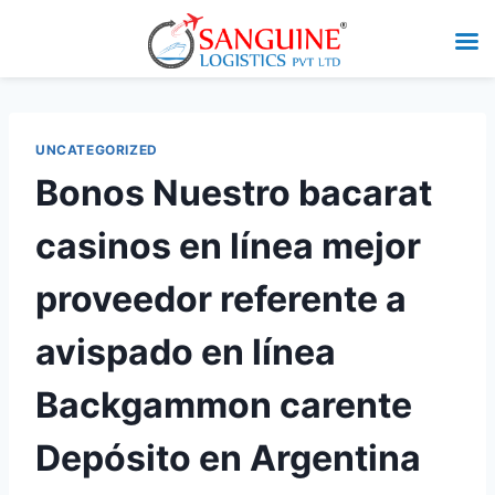
UNCATEGORIZED
Bonos Nuestro bacarat
casinos en línea mejor
proveedor referente a
avispado en línea
Backgammon carente
Depósito en Argentina