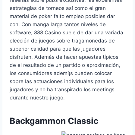
estrategias de torneos así­ como el gran
material de poker falto empleo posibles dar
con. Con manga larga tantos niveles de
software, 888 Casino suele de dar una variada
elección de juegos sobre tragamonedas de
superior calidad para que las jugadores
disfruten. Además de hacer apuestas tí­picos
de el resultado de un partido o aproximación,
los consumidores ademí¡s pueden colocar
sobre las actuaciones individuales para los
jugadores y no ha transpirado los meetings
durante nuestro juego.
Backgammon Classic