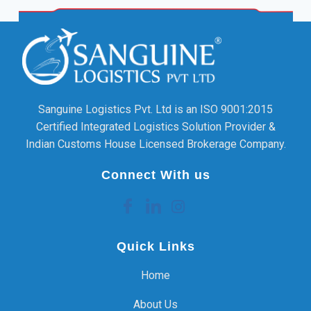
Sanguine Logistics Pvt. Ltd is an ISO 9001:2015
Certified Integrated Logistics Solution Provider &
Indian Customs House Licensed Brokerage Company.
Connect With us
Quick Links
Home
About Us