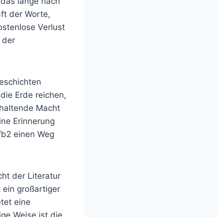
n das lange nach
ft der Worte,
ostenlose Verlust
 der
eschichten
die Erde reichen,
nhaltende Macht
ine Erinnerung
fb2 einen Weg
ht der Literatur
 ein großartiger
tet eine
ige Weise ist die