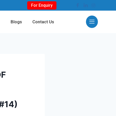
For Enquiry
s
Blogs
Contact Us
DF
 #14)