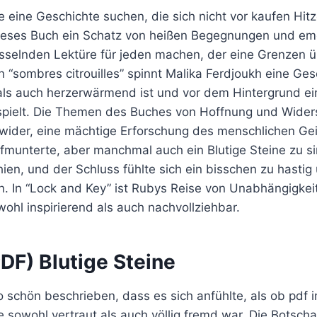
ie eine Geschichte suchen, die sich nicht vor kaufen Hit
 dieses Buch ein Schatz von heißen Begegnungen und emo
fesselnden Lektüre für jeden machen, der eine Grenzen
 “sombres citrouilles” spinnt Malika Ferdjoukh eine Ges
als auch herzerwärmend ist und vor dem Hintergrund ei
 spielt. Die Themen des Buches von Hoffnung und Wider
ir wider, eine mächtige Erforschung des menschlichen Ge
ufmunterte, aber manchmal auch ein Blutige Steine zu s
hien, und der Schluss fühlte sich ein bisschen zu hastig
n. In “Lock and Key” ist Rubys Reise von Unabhängigkei
owohl inspirierend als auch nachvollziehbar.
DF) Blutige Steine
o schön beschrieben, dass es sich anfühlte, als ob pdf 
die sowohl vertraut als auch völlig fremd war. Die Botsch