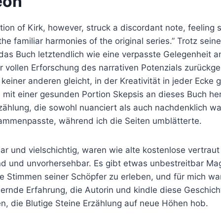
eon
tion of Kirk, however, struck a discordant note, feelin
he familiar harmonies of the original series.” Trotz sein
das Buch letztendlich wie eine verpasste Gelegenheit an
r vollen Erforschung des narrativen Potenzials zurückge
 keiner anderen gleicht, in der Kreativität in jeder Ecke 
h mit einer gesunden Portion Skepsis an dieses Buch he
zählung, die sowohl nuanciert als auch nachdenklich war
mmenpasste, während ich die Seiten umblätterte.
ar und vielschichtig, waren wie alte kostenlose vertraut 
d und unvorhersehbar. Es gibt etwas unbestreitbar Ma
ie Stimmen seiner Schöpfer zu erleben, und für mich wa
ernde Erfahrung, die Autorin und kindle diese Geschic
n, die Blutige Steine Erzählung auf neue Höhen hob.