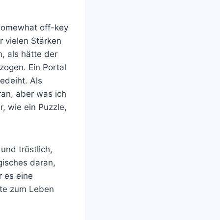
g somewhat off-key
er vielen Stärken
, als hätte der
zogen. Ein Portal
gedeiht. Als
ran, aber was ich
, wie ein Puzzle,
und tröstlich,
gisches daran,
r es eine
hte zum Leben