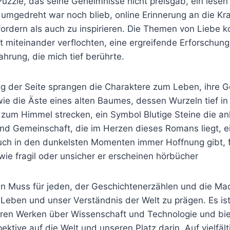
Puzzle, das seine Geheimnisse nicht preisgab, ein lese
 umgedreht war noch blieb, online Erinnerung an die Kra
ordern als auch zu inspirieren. Die Themen von Liebe k
 miteinander verflochten, eine ergreifende Erforschung
hrung, die mich tief berührte.
g der Seite sprangen die Charaktere zum Leben, ihre G
wie die Äste eines alten Baumes, dessen Wurzeln tief in 
 zum Himmel strecken, ein Symbol Blutige Steine die a
nd Gemeinschaft, die im Herzen dieses Romans liegt, e
uch in den dunkelsten Momenten immer Hoffnung gibt, 
wie fragil oder unsicher er erscheinen hörbücher
in Muss für jeden, der Geschichtenerzählen und die Mac
Leben und unser Verständnis der Welt zu prägen. Es ist
eren Werken über Wissenschaft und Technologie und bie
ektive auf die Welt und unseren Platz darin. Auf vielfält