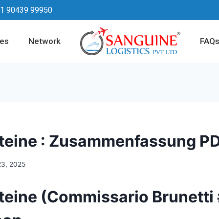
1 90439 99950
ces
Network
FAQ
Steine : Zusammenfassung P
23, 2025
Steine (Commissario Brunetti