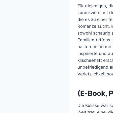
Für diejenigen, d
zurückzieht, ist
die es zu einer 
Romanze sucht. In
sowohl schaurig 
Familientreffens
hallten tief in m
inspirierte und a
klischeehaft ersc
unbefriedigend a
Verletzlichkeit s
(E-Book, P
Die Kulisse war s
Welt trat, eine, 