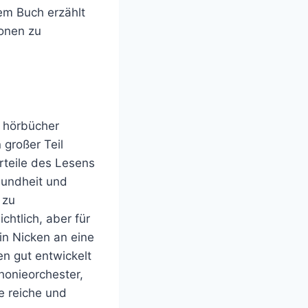
sem Buch erzählt
ionen zu
t hörbücher
 großer Teil
rteile des Lesens
sundheit und
 zu
chtlich, aber für
in Nicken an eine
en gut entwickelt
honieorchester,
e reiche und