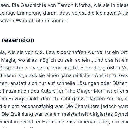
ssen. Die Geschichte von Tantoh Nforba, wie sie in die
mächtige Erinnerung daran, dass selbst die kleinsten Akt
itiven Wandel führen können.
 rezension
ia, wie sie von C.S. Lewis geschaffen wurde, ist ein Or
agie, wo alles möglich zu sein scheint, und das ist ein
Geschichte so verzaubernd macht. Einer der größten Vo
diesem ist, dass sie einen ganzheitlichen Ansatz zu Ge
en, anstatt sich nur auf schnelle Lösungen oder Diäten
e Faszination des Autors für “The Ginger Man” ist offensi
ein Bezugspunkt, den ich nicht ganz erfassen konnte, e
die nicht resonanzfähig war. Die Charaktere jedoch war
Die Erzählung war wie ein meisterhaft dirigiertes Symp
ement in perfekter Harmonie zusammenarbeitet, um ein