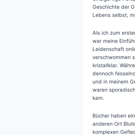
Geschichte der G
Lebens selbst, m
Als ich zum erste
war meine Einführ
Leidenschaft onli
verschwommen sind
kristallklar. Wäh
dennoch fesselnd
und in meinem Ge
waren sporadisch,
kam.
Bücher haben eine
anderen Ort Blut
komplexen Geflec