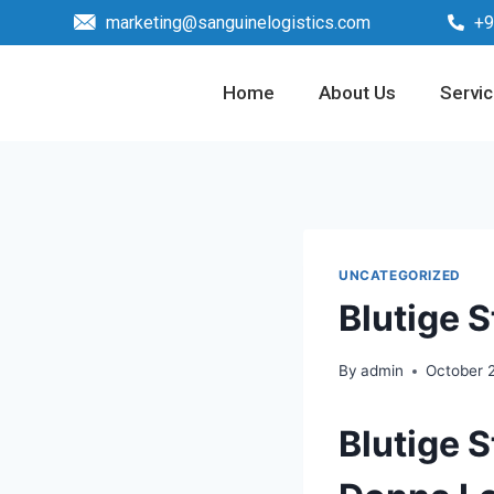
marketing@sanguinelogistics.com
+9
Home
About Us
Servi
UNCATEGORIZED
Blutige 
By
admin
October 
Blutige 