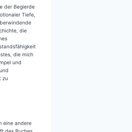
ze der Begierde
tionaler Tiefe,
 überwindende
chichte, die
nes
standsfähigkeit
istes, die mich
impel und
 und
t zu
in eine andere
aft des Buches