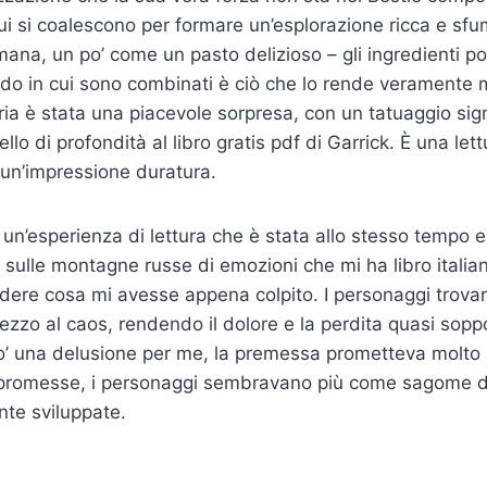
i si coalescono per formare un’esplorazione ricca e sf
mana, un po’ come un pasto delizioso – gli ingredienti 
modo in cui sono combinati è ciò che lo rende veramente
ia è stata una piacevole sorpresa, con un tatuaggio sign
llo di profondità al libro gratis pdf di Garrick. È una let
 un’impressione duratura.
ta un’esperienza di lettura che è stata allo stesso tempo e
o sulle montagne russe di emozioni che mi ha libro italia
edere cosa mi avesse appena colpito. I personaggi trova
zzo al caos, rendendo il dolore e la perdita quasi soppo
po’ una delusione per me, la premessa prometteva molto 
promesse, i personaggi sembravano più come sagome d
te sviluppate.