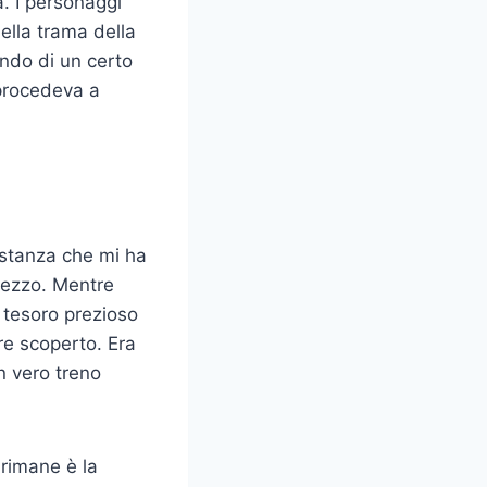
a. I personaggi
nella trama della
ando di un certo
 procedeva a
sostanza che mi ha
 mezzo. Mentre
 tesoro prezioso
re scoperto. Era
n vero treno
 rimane è la