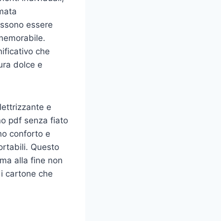
umata
possono essere
 memorabile.
ificativo che
tura dolce e
lettrizzante e
no pdf senza fiato
no conforto e
rtabili. Questo
ma alla fine non
i cartone che