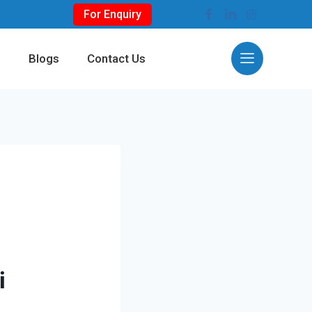
For Enquiry
s
Blogs
Contact Us
i