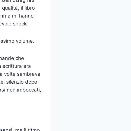
ì ben disegnati
ualità, il libro
dramma mi hanno
evole shock.
rossimo volume.
omande che
 scrittura era
 a volte sembrava
el silenzio dopo
orsi non imboccati,
sensi, ma il ritmo