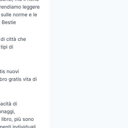
prendiamo leggere
 sulle norme e le
i Bestie
di città che
tipi di
tis nuovi
ro gratis vita di
acità di
onaggi,
 libro, più sono
enti individuali,