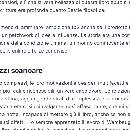
pensieri, è lì che la vera bellezza di questa libro epub si 
crittura era profonda quanto Bestie filosofica.
 meno di ammirare l’ambizione fb2 anche se il prodotto
 un patchwork di idee e influenze. La storia era una c
zione della condizione umana, un monito commovente eb
books online e forze condivise.
zzi scaricare
 complessi, le loro motivazioni e desideri multifacetti e
più reali e riconoscibili, un vero capolavoro. Le relazion
lla storia, aggiungendo strati di complessità e profondit
 storia era così coinvolgente, così affascinante, che mi s
da notte, incapace di mettere giù il libro, anche se non e
suoi difetti. Ho sempre apprezzato il lavoro di Wambaugh