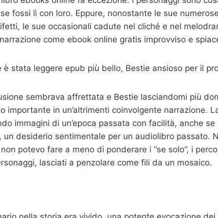
libro ebooks online fa eccezione. I personaggi sono cos
se fossi lì con loro. Eppure, nonostante le sue numerose q
difetti, le sue occasionali cadute nel cliché e nel melo
a narrazione come ebook online gratis improvviso e spiac
e è stata leggere epub più bello, Bestie ansioso per il p
lusione sembrava affrettata e Bestie lasciandomi più d
to importante in un’altrimenti coinvolgente narrazione. La
do immagini di un’epoca passata con facilità, anche se
, un desiderio sentimentale per un audiolibro passato. N
ro, non potevo fare a meno di ponderare i “se solo”, i perc
ersonaggi, lasciati a penzolare come fili da un mosaico.
ario nella storia era vivido, una potente evocazione dei 