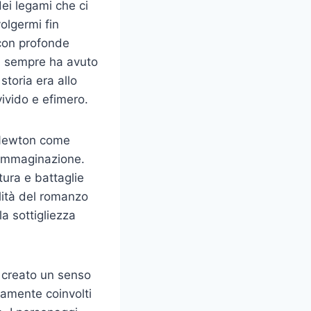
dei legami che ci
olgermi fin
 con profonde
on sempre ha avuto
toria era allo
ivido e efimero.
c Newton come
l’immaginazione.
tura e battaglie
ilità del romanzo
la sottigliezza
a creato un senso
tamente coinvolti