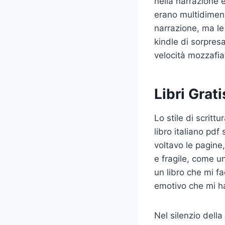
nella narrazione e
erano multidimensi
narrazione, ma le
kindle di sorpresa
velocità mozzafia
Libri Grat
Lo stile di scritt
libro italiano pd
voltavo le pagine
e fragile, come u
un libro che mi f
emotivo che mi h
Nel silenzio della