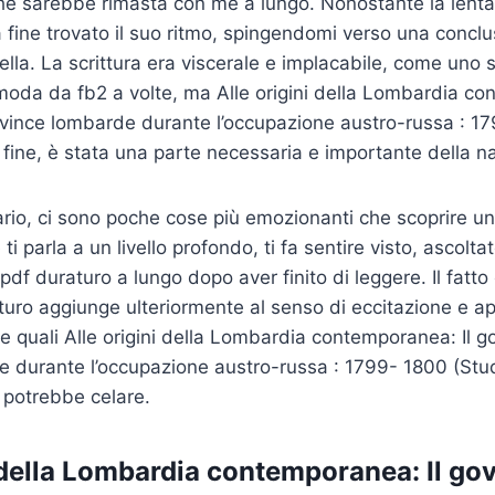
che sarebbe rimasta con me a lungo. Nonostante la lent
a fine trovato il suo ritmo, spingendomi verso una conclu
lla. La scrittura era viscerale e implacabile, come uno s
moda da fb2 a volte, ma Alle origini della Lombardia co
vince lombarde durante l’occupazione austro-russa : 17
) fine, è stata una parte necessaria e importante della n
rio, ci sono poche cose più emozionanti che scoprire un
ti parla a un livello profondo, ti fa sentire visto, ascolta
pdf duraturo a lungo dopo aver finito di leggere. Il fatto
uro aggiunge ulteriormente al senso di eccitazione e a
e quali Alle origini della Lombardia contemporanea: Il g
 durante l’occupazione austro-russa : 1799- 1800 (Stud
a potrebbe celare.
i della Lombardia contemporanea: Il go