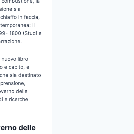
a combustione, la
sione sia
chiaffo in faccia,
ntemporanea: Il
99- 1800 (Studi e
arrazione.
 nuovo libro
to e capito, e
 che sia destinato
pprensione,
overno delle
i e ricerche
verno delle