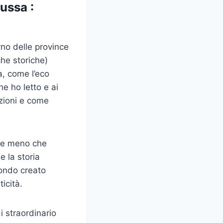
ussa :
rno delle province
he storiche)
a, come l’eco
e ho letto e ai
zioni e come
nte meno che
 la storia
mondo creato
icità.
i straordinario