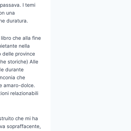
passava. I temi
con una
ne duratura.
ibro che alla fine
uietante nella
o delle province
he storiche) Alle
de durante
inconia che
re amaro-dolce.
ioni relazionabili
truito che mi ha
ava sopraffacente,