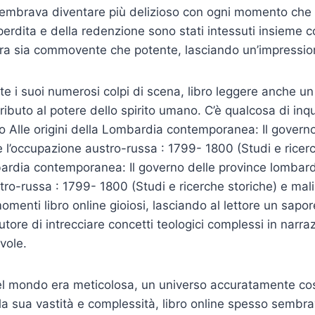
 sembrava diventare più delizioso con ogni momento che 
 perdita e della redenzione sono stati intessuti insieme 
era sia commovente che potente, lasciando un’impressio
e i suoi numerosi colpi di scena, libro leggere anche un l
tributo al potere dello spirito umano. C’è qualcosa di inq
so Alle origini della Lombardia contemporanea: Il govern
l’occupazione austro-russa : 1799- 1800 (Studi e ricerc
bardia contemporanea: Il governo delle province lombar
tro-russa : 1799- 1800 (Studi e ricerche storiche) e mal
menti libro online gioiosi, lasciando al lettore un sapo
utore di intrecciare concetti teologici complessi in narraz
vole.
el mondo era meticolosa, un universo accuratamente cos
 la sua vastità e complessità, libro online spesso sembr