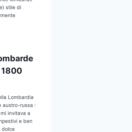
) stile di
ramente
lombarde
- 1800
della Lombardia
 austro-russa :
mi invitava a
empestivi e ben
n dolce