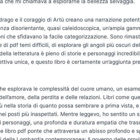
erra che mi chiamava a esplorarne la bellezza selvaggia.
rago e il coraggio di Artù creano una narrazione potent
enza disorientante, quasi caleidoscopica, un’ampia gamm
ni che sfidavano la facile categorizzazione. Sono rimast
 di pdf temi difficili, di esplorare gli angoli più oscuri de
ella letteratura è pieno di storie e personaggi incredibi
ttiva unica, e questo libro è certamente un’aggiunta pr
he esplorava le complessità del cuore umano, un esa
ell’amore, della perdita e delle relazioni. Libri come que
ù nella storia di quanto possa sembrare a prima vista, e 
ei posti più inaspettati. Mentre leggevo, ho sentito un 
 personaggi, una profonda e duratura empatia che trasc
e libro pdf ponte che attraversa un abisso profondo e 
ini della Lombardia contemporanea: Il governo delle pro