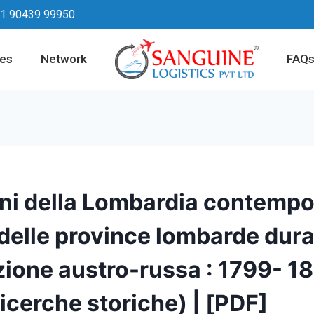
1 90439 99950
ces
Network
FAQ
ini della Lombardia contempo
delle province lombarde dur
zione austro-russa : 1799- 1
ricerche storiche) | [PDF]