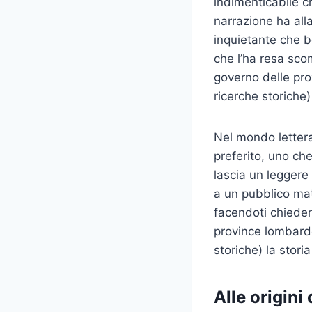
indimenticabile 
narrazione ha all
inquietante che be
che l’ha resa sco
governo delle pro
ricerche storiche
Nel mondo lettera
preferito, uno che 
lascia un leggere 
a un pubblico mat
facendoti chieder
province lombarde
storiche) la stori
Alle origin