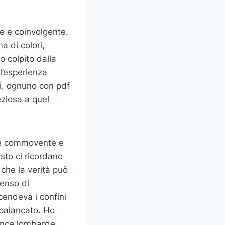
e e coinvolgente.
a di colori,
o colpito dalla
ll’esperienza
li, ognuno con pdf
eziosa a quel
me commovente e
sto ci ricordano
che la verità può
senso di
endeva i confini
spalancato. Ho
vince lombarde