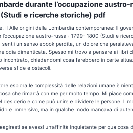
mbarde durante l’occupazione austro-r
(Studi e ricerche storiche) pdf
e, il Alle origini della Lombardia contemporanea: Il gove
l’occupazione austro-russa : 1799- 1800 (Studi e ricerc
, sentii un senso ebook perdita, un dolore che persistev
melodia dimenticata. Spesso mi trovo a pensare ai libri ch
 incontrato, chiedendomi cosa farebbero in certe situa
verse sfide e ostacoli.
autore esplora le complessità delle relazioni umane è nie
alcosa che rimarrà con me per molto tempo. Mi piace come
el desiderio e come può unire e dividere le persone. Il 
ivido e immersivo, ma in qualche modo mancava di autent
agiresti se avessi un’affinità inquietante per qualcosa d