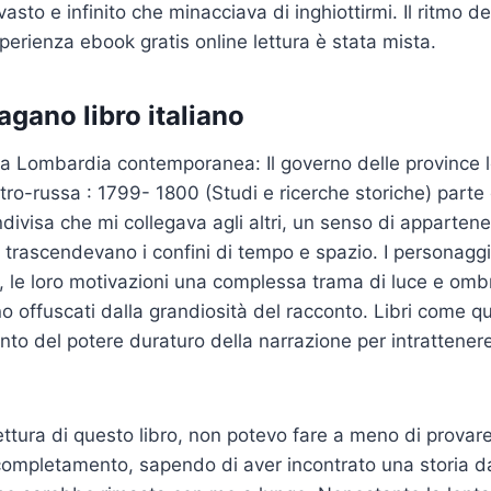
to e infinito che minacciava di inghiottirmi. Il ritmo del
sperienza ebook gratis online lettura è stata mista.
gano libro italiano
ella Lombardia contemporanea: Il governo delle provinc
tro-russa : 1799- 1800 (Studi e ricerche storiche) parte
divisa che mi collegava agli altri, un senso di apparten
e trascendevano i confini di tempo e spazio. I personagg
, le loro motivazioni una complessa trama di luce e om
 offuscati dalla grandiosità del racconto. Libri come 
nto del potere duraturo della narrazione per intrattener
lettura di questo libro, non potevo fare a meno di provar
completamento, sapendo di aver incontrato una storia d