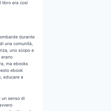
 libro era così
e lombarde durante
 di una comunità,
enza, uno scopo e
i erano
bra, ma ebooks
questo ebook
e, educare e
e un senso di
avvero