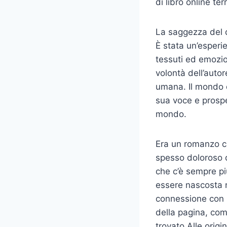
di libro online t
La saggezza del d
È stata un’esperi
tessuti ed emozio
volontà dell’autore
umana. Il mondo d
sua voce e prospe
mondo.
Era un romanzo c
spesso doloroso d
che c’è sempre pi
essere nascosta n
connessione con i
della pagina, com
trovato Alle orig