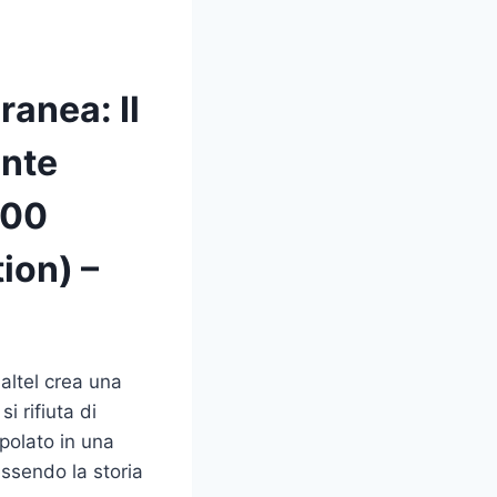
ranea: Il
ante
800
tion) –
Saltel crea una
i rifiuta di
ppolato in una
essendo la storia