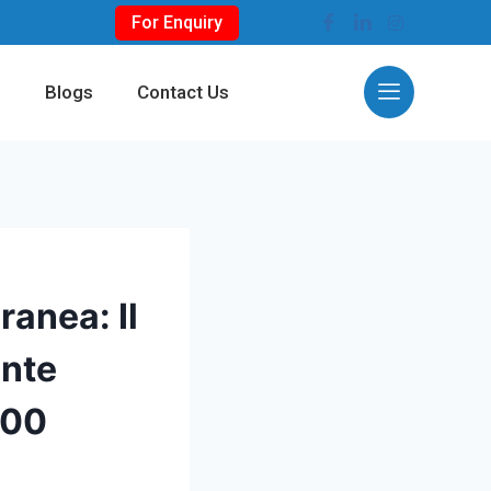
For Enquiry
s
Blogs
Contact Us
ranea: Il
ante
800